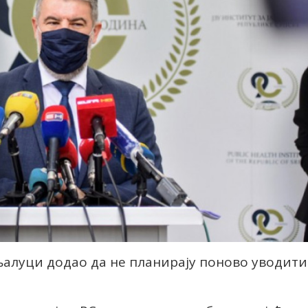
њалуци додао да не планирају поново уводити