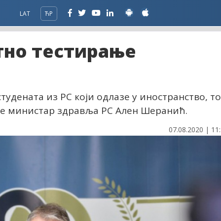
LAT
ЋР
тно тестирање
тудената из РС који одлазе у иностранство, то
о је министар здравља РС Ален Шеранић.
07.08.2020 | 11