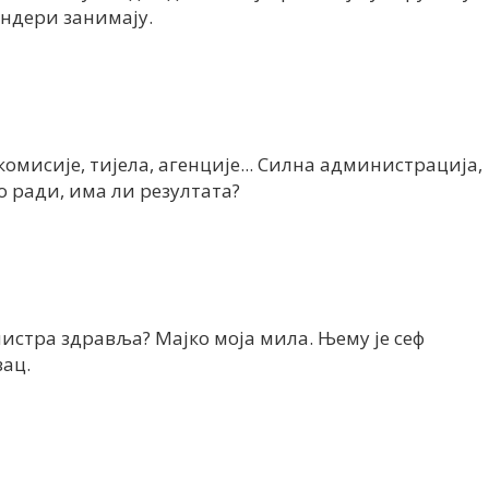
ендери занимају.
омисије, тијела, агенције... Силна администрација,
о ради, има ли резултата?
нистра здравља? Мајко моја мила. Њему је сеф
зац.