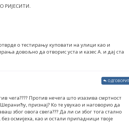
О РИЈЕСИТИ.
потврде о тестирању куповати на улици као и
рања довољно да отворис уста и казес А. и дај ста
ОДГОВОРИТ
тив чега???? Против нечега што изазива смртност
, Шеранићу, признај? Ко те увукао и наговорио да
ваш због овога свега??? Да ли си због тога стално
 без осмијеха, као и остали припадници твоје