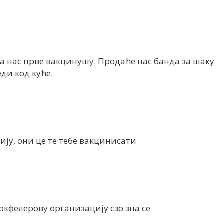
да нас прве вакцинушу. Продаће нас банда за шаку
еди код куће.
сију, они це те тебе вакцинисати
кфелерову организацију сзо зна се