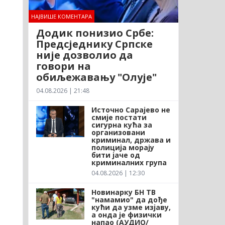
НАЈВИШЕ КОМЕНТАРА
Додик понизио Србе:
Предсједнику Српске
није дозволио да
говори на
обиљежавању "Олује"
04.08.2026 | 21:48
Источно Сарајево не
смије постати
сигурна кућа за
организовани
криминал, држава и
полиција морају
бити јаче од
криминалних група
04.08.2026 | 12:30
Новинарку БН ТВ
"намамио" да дође
кући да узме изјаву,
а онда је физички
напао (АУДИО/