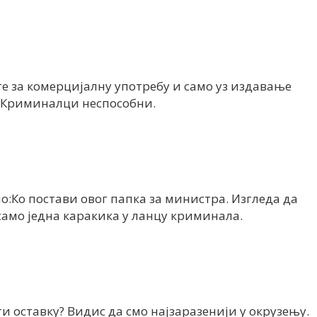
те за комерцијалну употребу и само уз издавање
. Криминалци неспособни.
о:Ко постави овог папка за министра. Изгледа да
 само једна каракика у ланцу криминала.
и оставку? Видис да смо најзаразенији у окрузењу.