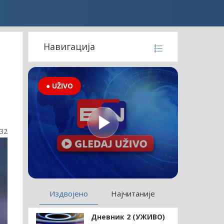
Навигација
● UŽIVO
:32
Издвојено
Најчитаније
Дневник 2 (УЖИВО)