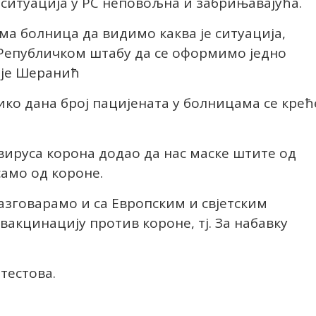
а ситуација у РС неповољна и забрињавајућа.
а болница да видимо каква је ситуација,
Републичком штабу да се оформимо једно
о је Шеранић
ико дана број пацијената у болницама се крећ
вируса корона додао да нас маске штите од
само од короне.
разговарамо и са Европским и свјетским
вакцинацију против короне, тј. За набавку
тестова.