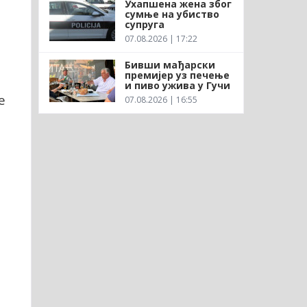
Ухапшена жена због
сумње на убиство
супруга
07.08.2026 | 17:22
Бивши мађарски
премијер уз печење
и пиво ужива у Гучи
е
07.08.2026 | 16:55