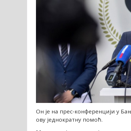
Он је на прес-конференцији у Ба
ову једнократну помоћ.