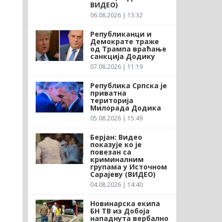
ВИДЕО)
06.08.2026 | 13:32
Републиканци и
Демократе траже
од Трампа враћање
санкција Додику
07.08.2026 | 11:19
Република Српска је
приватна
територија
Милорада Додика
05.08.2026 | 15:49
Берјан: Видео
показује ко је
повезан са
криминалним
групама у Источном
Сарајеву (ВИДЕО)
04.08.2026 | 14:40
Новинарска екипа
БН ТВ из Добоја
нападнута вербално