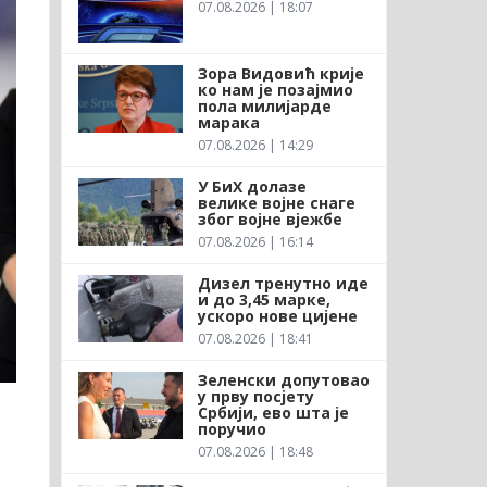
07.08.2026 | 18:07
Зора Видовић крије
ко нам је позајмио
пола милијарде
марака
07.08.2026 | 14:29
У БиХ долазе
велике војне снаге
због војне вјежбе
07.08.2026 | 16:14
Дизел тренутно иде
и до 3,45 марке,
ускоро нове цијене
07.08.2026 | 18:41
Зеленски допутовао
у прву посјету
Србији, ево шта је
поручио
07.08.2026 | 18:48