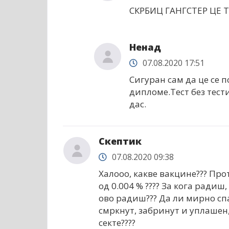
СКРБИЦ ГАНГСТЕР ЦЕ Т
Ненад
07.08.2020 17:51
Сигуран сам да це се 
дипломе.Тест без тести
дас.
Скептик
07.08.2020 09:38
Халооо, какве вакцине??? Про
од 0.004 % ???? За кога радиш
ово радиш??? Да ли мирно спа
смркнут, забринут и уплашен,
секте????