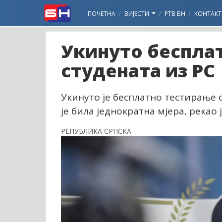
ПОЧЕТНА
ВИЈЕСТИ
РТВ БН
КОНТАКТ
Укинуто беспла
студената из РС
Укинуто је бесплатно тестирање с
је била једнократна мјера, река
РЕПУБЛИКА СРПСКА