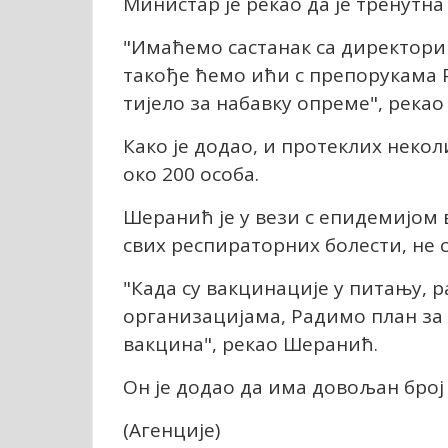
Министар је рекао да је тренутн
"Имаћемо састанак са директорим
такође ћемо ићи с препорукама 
тијело за набавку опреме", река
Како је додао, и протеклих некол
око 200 особа.
Шеранић је у вези с епидемијом 
свих респираторних болести, не 
"Када су вакцинације у питању, 
организацијама, Радимо план за 
вакцина", рекао Шеранић.
Он је додао да има довољан број 
(Агенције)