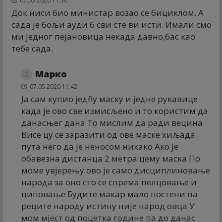
07.05.2020 11:30
Док ниси био министар возао се бициклом. А
сада је бољи ауди 6 сви сте ви исти. Имали смо
ми једног пејановица некада давно,бас као
тебе сада.
Марко
07.05.2020 11:42
Ја сам купио једñу маску и једне рукавице
када је ово све измисљено и то користим да
данасњег дана То мислим да ради вецина
Висе цу се заразити од ове маске хиљада
пута него да је неносом никако Ако је
обавезна дистанца 2 метра цему маска По
моме увјерењу ово је само дисциплиновање
народа за оно сто се спрема пелцовање и
циповање Будите макар мало постени па
реците народу истину није народ овца У
мом мјест од поцетка године па до данас