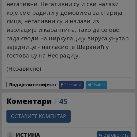
негативни. Негативни су и сви налази
које смо радили у домовима за старија
лица, негативни су и налази из
изолације и карантина, тако да се ово
сада своди на циркулацију вируса унутар
заједнице - нагласио је Шеранић у
гостовању на Нес радију.
(Независне)
Подијелите вијест:
Facebook
Twitter
Коментари
/
45
ОСТАВИТЕ КОМЕНТАР
ИСТИНА
ОДГОВОРИТЕ