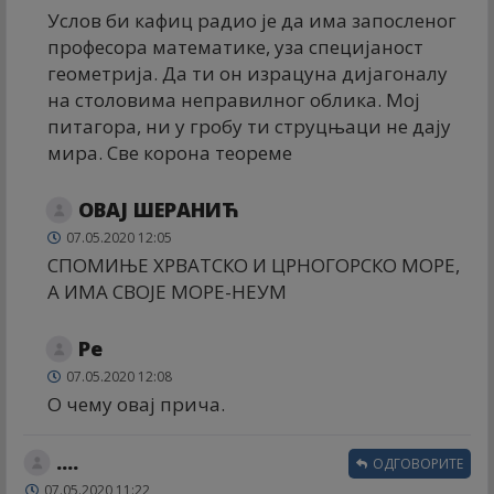
Услов би кафиц радио је да има запосленог
професора математике, уза специјаност
геометрија. Да ти он израцуна дијагоналу
на столовима неправилног облика. Мој
питагора, ни у гробу ти струцњаци не дају
мира. Све корона теореме
ОВАЈ ШЕРАНИЋ
07.05.2020 12:05
СПОМИЊЕ ХРВАТСКО И ЦРНОГОРСКО МОРЕ,
А ИМА СВОЈЕ МОРЕ-НЕУМ
Ре
07.05.2020 12:08
О чему овај прича.
....
ОДГОВОРИТЕ
07.05.2020 11:22