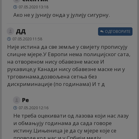
07.05.2020 13:18
Ако не у јунију онда у јулију сигурну.
ДД
ОДГОВОРИТЕ
07.05.2020 11:58
Није истина да све земље у свијету прописују
слицне мјере.У Европи нема полицијског сата,
на отвореном нису обавезне маске И
рукавице,у Канади нису обавезне маске ни у
трговинама,дозвољена сетња без
дискриминације (по годинама) И т д
Ре
07.05.2020 12:16
Не треба оцекивати од лазова који нас лазу
и обмањују годинама да сада говоре
истину.Цињеница је да су мјере које се
проводе код нас и у Србији медју