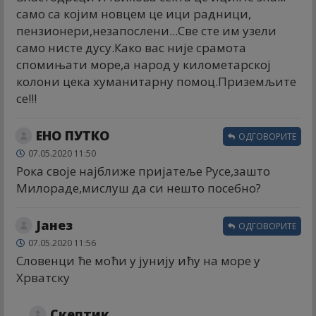
само са којим новцем це ици радници,
пензионери,незапослени...Све сте им узели
само нисте дусу.Како вас није срамота
спомињати море,а народ у километарској
колони цека хуманитарну помоц.Приземљите
се!!!
ЕНО ПУТКО
ОДГОВОРИТЕ
07.05.2020 11:50
Рока своје најближе пријатеље Русе,зашто
Милораде,мислуш да си нешто посебно?
Јанез
ОДГОВОРИТЕ
07.05.2020 11:56
Словенци ће моћи у јунију ићу на море у
Хрватску
Скептик