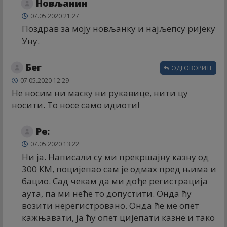
Новљанин
07.05.2020 21:27
Поздрав за моју новљанку и најљепсу ријеку
Уну.
Бег
ОДГОВОРИТЕ
07.05.2020 12:29
Не носим ни маску ни рукавице, нити цу
носити. То носе само идиоти!
Ре:
07.05.2020 13:22
Ни ја. Написали су ми прекршајну казну од
300 КМ, поцијепао сам је одмах пред њима и
бацио. Сад чекам да ми дође регистрација
аута, па ми неће то допустити. Онда ћу
возити нерегистровано. Онда ће ме опет
кажњавати, ја ћу опет цијепати казне и тако