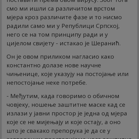
смо ми ишли са различитом врстом
мјера кроз различите фазе и то нисмо
радили само ми у Републици Српској,
него се на том принципу ради и у
цијелом свијету - истакао је Шеранић.
Он је овом приликом нагласио како
константно долазе нове научне
чињенице, које указују на постојање или
непостојање неке потребе.
- Међутим, када говоримо о обичном
човјеку, ношење заштитне маске кад се
излази у јавни простор је једна од мјера
које се не мијењају и које остају, а оно
што је свакако препорука је да се у