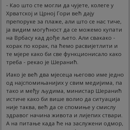
- Као што сте могли да чујете, колеге у
Хрватској и Црној Гори већ дају
препоруке за плаже, али што се нас тиче,
ја видим могућност да се можемо купати
на Врбасу кад дође љето. Али свакако -
корак по корак, па ћемо расвијетлити и
те мјере како би све функционисало како
треба - рекао је Шеранић.
Иако је већ два мјесеца његово име једно
од најспомињанијих у свим медијима, па
тако и међу људима, министар Шеранић
истиче како би више волио да ситуација
није таква, већ да се спомиње у смислу
здравог начина живота и лијепих ствари.
А на питање када ће на заслужени одмор,