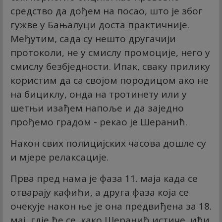
средство да дођем на посао, што је због
гужве у Бањалуци доста практичније.
Међутим, сада су нешто другачији
протоколи, не у смислу промоције, него у
смислу безбједности. Ипак, сваку прилику
користим да са својом породицом ако не
на бициклу, онда на тротинету или у
шетњи изађем напоље и да заједно
прођемо градом - рекао је Шеранић.
Након свих полицијских часова дошле су
и мјере релаксације.
Прва пред нама је фаза 11. маја када се
отварају кафићи, а друга фаза која се
очекује након ње је она предвиђена за 18.
мај, гдје ће се, како Шеранић истиче, ићи