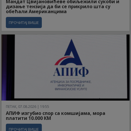
Мандат Цвијановићеве обиљежили сукоби и
дизање тензија да би се прикрило шта су
обећали Американцима
ПРОЧИТАЈ ВИШЕ
ПЕТАК, 07.08.2026 | 19:55
АПИФ изгубио спор са комшијама, мора
платити 10.000 КМ
ПРОЧИТАЈ ВИШЕ