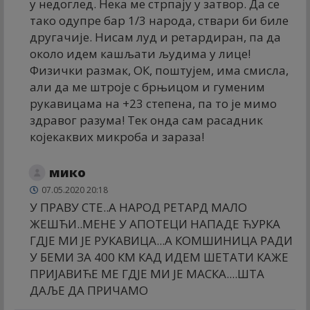
у недоглед. Нека ме стрпају у затвор. Да се
тако одупре бар 1/3 народа, ствари би биле
другачије. Нисам луд и ретардиран, па да
около идем кашљати људима у лице!
Физички размак, ОК, поштујем, има смисла,
али да ме штроје с брњицом и гуменим
рукавицама на +23 степена, па то је мимо
здравог разума! Тек онда сам расадник
којекаквих микроба и зараза!
мико
07.05.2020 20:18
У ПРАВУ СТЕ..А НАРОД РЕТАРД МАЛО
ЖЕШЋИ..МЕНЕ У АПОТЕЦИ НАПАДЕ ЋУРКА
ГДЈЕ МИ ЈЕ РУКАВИЦА...А КОМШИНИЦА РАДИ
У БЕМИ ЗА 400 КМ КАД ИДЕМ ШЕТАТИ КАЖЕ
ПРИЈАВИЋЕ МЕ ГДЈЕ МИ ЈЕ МАСКА....ШТА
ДАЉЕ ДА ПРИЧАМО