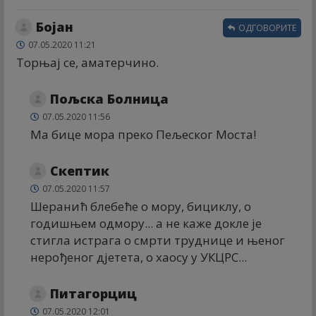
Бојан
ОДГОВОРИТЕ
07.05.2020 11:21
Торњај се, аматерчино.
Пољска Болница
07.05.2020 11:56
Ма бице мора преко Пељеског Моста!
Скептик
07.05.2020 11:57
Шеранић блебеће о мору, бициклу, о
годишњем одмору... а не каже докле је
стигла истрага о смрти труднице и њеног
нерођеног дјетета, о хаосу у УКЦРС...
Питагорциц
07.05.2020 12:01