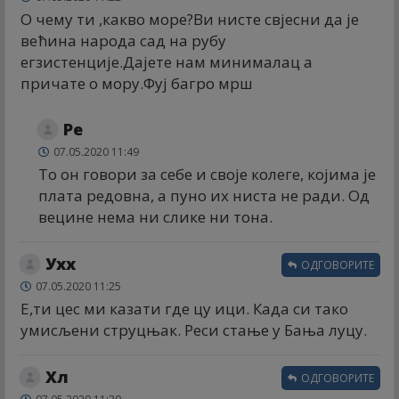
О чему ти ,какво море?Ви нисте свјесни да је
већина народа сад на рубу
егзистенције.Дајете нам минималац а
причате о мору.Фуј багро мрш
Ре
07.05.2020 11:49
То он говори за себе и своје колеге, којима је
плата редовна, а пуно их ниста не ради. Од
вецине нема ни слике ни тона.
Ухх
ОДГОВОРИТЕ
07.05.2020 11:25
Е,ти цес ми казати где цу ици. Када си тако
умисљени струцњак. Реси стање у Бања луцу.
Xл
ОДГОВОРИТЕ