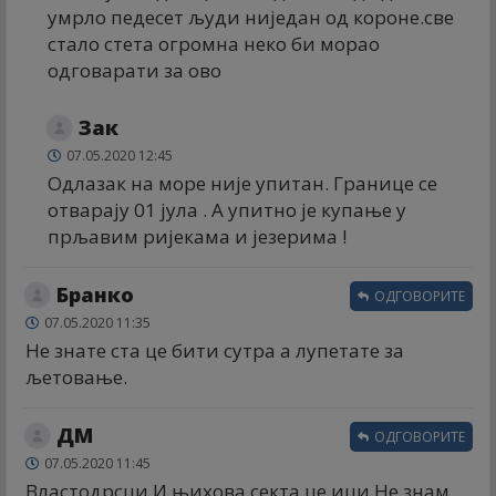
умрло педесет људи ниједан од короне.све
стало стета огромна неко би морао
одговарати за ово
Зак
07.05.2020 12:45
Одлазак на море није упитан. Границе се
отварају 01 јула . А упитно је купање у
прљавим ријекама и језерима !
Бранко
ОДГОВОРИТЕ
07.05.2020 11:35
Не знате ста це бити сутра а лупетате за
љетовање.
ДМ
ОДГОВОРИТЕ
07.05.2020 11:45
Властодрсци И њихова секта це ици.Не знам