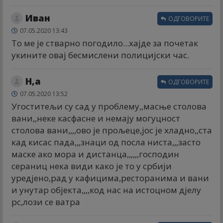
Иван
ОДГОВОРИТЕ
07.05.2020 13:43
То ме је стварно погодило...хајде за почетак
укините овај бесмислени полицијски час.
Н,а
ОДГОВОРИТЕ
07.05.2020 13:52
Угоститељи су сад у проблему,,масње столова
вани,,неке касфасне и немају могуцност
столова вани,,,,ово је прољеце,јос је хладно,,ста
кад кисас пада,,,знаци од посла ниста,,,засто
маске ако мора и дистанца,,,,,,господин
сераниц нека види како је то у србији
уредјено,рад у кафицима,ресторанима и вани
и унутар објекта,,,,код нас на истоцном дјелу
рс,лози се ватра