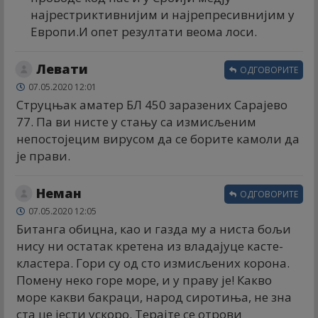
најрестриктивнијим и најрепресивнијим у
Европи.И опет резултати веома лоси.
Левати
ОДГОВОРИТЕ
07.05.2020 12:01
Струцњак аматер БЛ 450 заразених Сарајево
77. Па ви нисте у стању са измисљеним
непостојецим вирусом да се борите камоли да
је прави.
Неман
ОДГОВОРИТЕ
07.05.2020 12:05
Битанга обицна, као и газда му а ниста бољи
нису ни остатак кретена из владајуце касте-
кластера. Гори су од сто измисљених корона.
Помену неко горе море, и у праву је! Какво
море какви бакраци, народ сиротиња, не зна
ста це јести ускоро. Терајте се отрови