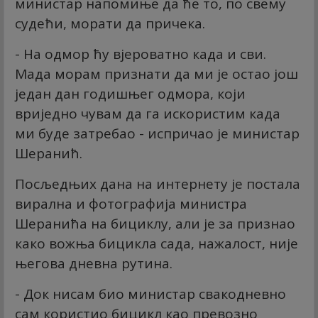
министар напомиње да ће то, по свему
судећи, морати да причека.
- На одмор ћу вјероватно када и сви.
Мада морам признати да ми је остао још
један дан годишњег одмора, који
вриједно чувам да га искористим када
ми буде затребао - испричао је министар
Шеранић.
Посљедњих дана на интернету је постала
вирална и фотографија министра
Шеранића на бициклу, али је за признао
како вожња бицикла сада, нажалост, није
његова дневна рутина.
- Док нисам био министар свакодневно
сам користио бицикл као превозно