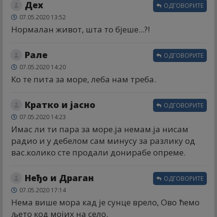
Деx
ОДГОВОРИТЕ
07.05.2020 13:52
Нормалан живот, шта то бјеше...?!
Рале
ОДГОВОРИТЕ
07.05.2020 14:20
Ко те пита за море, леба нам треба.
Кратко и јасно
ОДГОВОРИТЕ
07.05.2020 14:23
Имас ли ти пара за море.ја немам.ја нисам
радио и у дебелом сам минусу за разлику од
вас.колико сте продали донирабе опреме.
Неђо и Драган
ОДГОВОРИТЕ
07.05.2020 17:14
Нема више мора кад је сунце врело, Ово ћемо
љето код мојих на село.