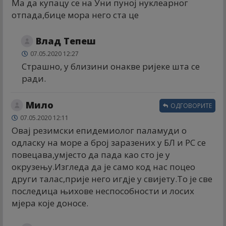
Ма да купацу се на Уни пуној нуклеарног
отпада,бице мора него ста це
Влад Тепеш
07.05.2020 12:27
Страшно, у близини онакве ријеке шта се
ради.
Мило
ОДГОВОРИТЕ
07.05.2020 12:11
Овај резимски епидемиолог паламуди о
одласку на море а број заразених у БЛ и РС се
повецава,умјесто да пада као сто је у
окрузењу.Изгледа да је само код нас поцео
други талас,прије него игдје у свијету.То је све
последица њихове неспособности и лосих
мјера које доносе.