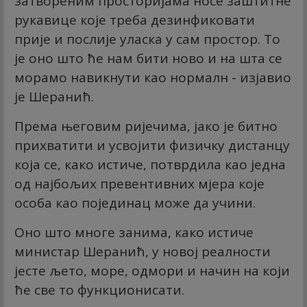
затвореним просторијама носе заштитне
рукавице које треба дезинфиковати
прије и послије уласка у сам простор. То
је оно што ће нам бити ново и на шта се
морамо навикнути као нормалн - изјавио
је Шеранић.
Према његовим ријечима, јако је битно
прихватити и усвојити физичку дистанцу
која се, како истиче, потврдила као једна
од најбољих превентивних мјера које
особа као појединац може да учини.
Оно што многе занима, како истиче
министар Шеранић, у новој реалности
јесте љето, море, одмори и начин на који
ће све то функционисати.