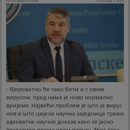
РЕПУБЛИКА СРПСКА
07.05.2020 | 13:00
- Вјероватно ће тако бити и с овим
вирусом, пред нама је ново нормално
вријеме. Највећи проблем је што је вирус
нов и што цијела научна заједница тражи
адекватне научне доказе како се јасно
поставити према овом вирусу. Због тога