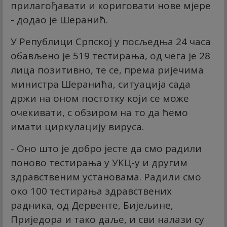
прилагођавати и кориговати нове мјере
- додао је Шеранић.
У Републици Српској у посљедња 24 часа
обављено је 519 тестирања, од чега је 28
лица позитивно, те се, према ријечима
министра Шеранића, ситуација сада
држи на оном постотку који се може
очекивати, с обзиром на то да ћемо
имати циркулацију вируса.
- Оно што је добро јесте да смо радили
поново тестирања у УКЦ-у и другим
здравственим установама. Радили смо
око 100 тестирања здравствених
радника, од Дервенте, Бијељине,
Приједора и тако даље, и сви налази су