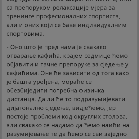
са препоруком релаксације мјера за
тренинге професионалних спортиста,
али и оних који се баве индивидуалним
спортовима.
- Оно што је пред нама је свакако
отварање кафића, крајем седмице ћемо
објавити и тачне препоруке за сједење у
кафићима. Оне ће зависити од тога како
је башта уређена, мораће се
обезбиједити потребна физичка
дистанца. Да ли ће то подразумијевати
дијагонално сједење, видјећемо, јер
постоје проблеми код округлих столова,
али свакако се надамо да ћемо наићи на
разумијевање те да ћемо се сви заједно