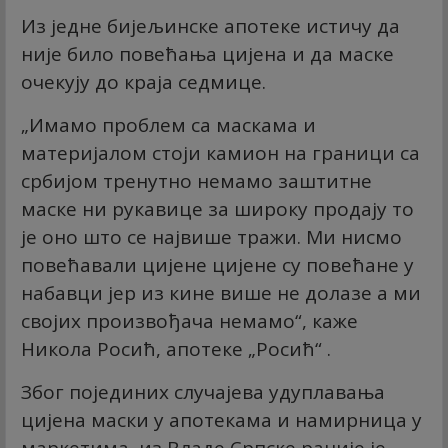
Из једне бијељинске апотеке истичу да
није било повећања цијена и да маске
очекују до краја седмице.
„Имамо проблем са маскама и
материјалом стоји камион на граници са
србијом тренутно немамо заштитне
маске ни рукавице за широку продају то
је оно што се највише тражи. Ми нисмо
повећавали цијене цијене су повећане у
набавци јер из кине више не долазе а ми
својих произвођача немамо“, каже
Никола Росић, апотеке „Росић“ .
Због појединих случајева удуплавања
цијена маски у апотекама и намирница у
маркетима, из Владе Српске раније је