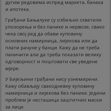
дугим редовима испред маркета, банака
и апотека.
Грађани Бањалуке су озбиљно схватили
упозорења и без панике и нервозе, свако
чека свој ред да обави куповину
основних намирница, лијекова или да
плати рачуне у банци. Кажу да не треба
паничити али да треба показати велику
одговорност и поштовати све уведене
мјере.
У Бијељини грађани нису узнемирени.
Кажу обављају свакодневну куповину
намирница и лијекова без панике. Једини
проблем је несташица заштитних маски
за лице.