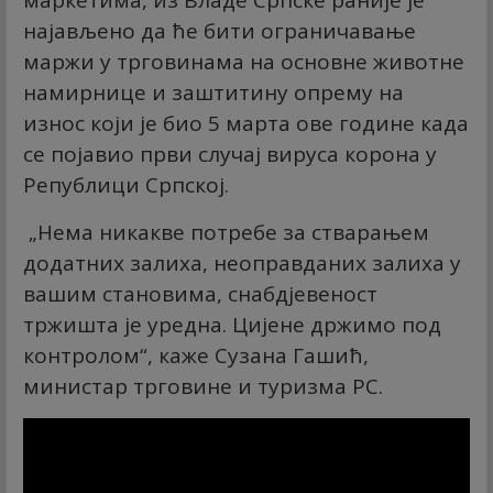
најављено да ће бити ограничавање
маржи у трговинама на основне животне
намирнице и заштитину опрему на
износ који је био 5 марта ове године када
се појавио први случај вируса корона у
Републици Српској.
„Нема никакве потребе за стварањем
додатних залиха, неоправданих залиха у
вашим становима, снабдјевеност
тржишта је уредна. Цијене држимо под
контролом“, каже Сузана Гашић,
министар трговине и туризма РС.