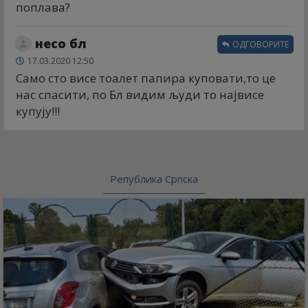
поплава?
несо бл
ОДГОВОРИТЕ
17.03.2020 12:50
Само сто висе тоалет папира куповати,то це
нас спасити, по Бл видим људи то највисе
купују!!!
Република Српска