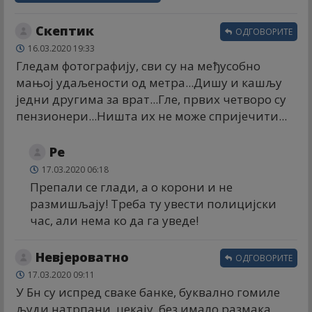
Скептик
ОДГОВОРИТЕ
16.03.2020 19:33
Гледам фотографију, сви су на међусобно
мањој удаљености од метра...Дишу и кашљу
једни другима за врат...Гле, првих четворо су
пензионери...Ништа их не може спријечити...
Ре
17.03.2020 06:18
Препали се глади, а о корони и не
размишљају! Треба ту увести полицијски
час, али нема ко да га уведе!
Невјероватно
ОДГОВОРИТЕ
17.03.2020 09:11
У Бн су испред сваке банке, буквално гомиле
људи натрпани, цекају, без имало размака,