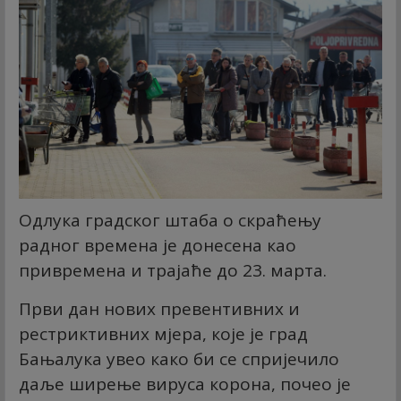
Одлука градског штаба о скраћењу
радног времена је донесена као
привремена и трајаће до 23. марта.
Први дан нових превентивних и
рестриктивних мјера, које је град
Бањалука увео како би се спријечило
даље ширење вируса корона, почео је