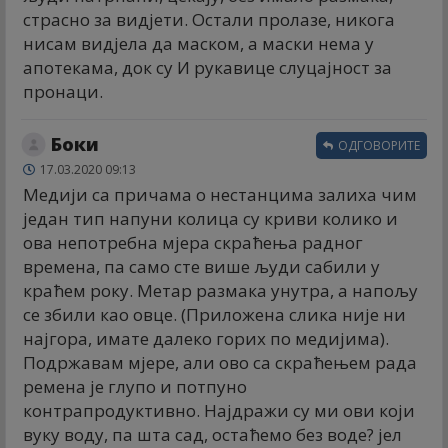
страсно за видјети. Остали пролазе, никога
нисам видјела да маском, а маски нема у
апотекама, док су И рукавице слуцајност за
пронаци.
Боки
ОДГОВОРИТЕ
17.03.2020 09:13
Медији са причама о нестанцима залиха чим
један тип напуни колица су криви колико и
ова непотребна мјера скраћења радног
времена, па само сте више људи сабили у
краћем року. Метар размака унутра, а напољу
се збили као овце. (Приложена слика није ни
најгора, имате далеко горих по медијима).
Подржавам мјере, али ово са скраћењем рада
ремена је глупо и потпуно
контрапродуктивно. Најдражи су ми ови који
вуку воду, па шта сад, остаћемо без воде? јел