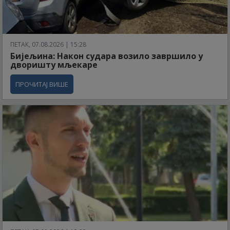
ПЕТАК, 07.08.2026 | 15:28
Бијељина: Након судара возило завршило у
дворишту мљекаре
ПРОЧИТАЈ ВИШЕ