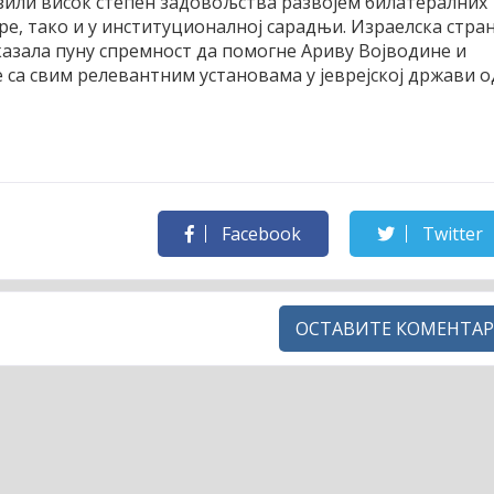
азили висок степен задовољства развојем билатералних
уре, тако и у институционалној сарадњи. Израелска стра
сказала пуну спремност да помогне Ариву Војводине и
 са свим релевантним установама у јеврејској држави о
Facebook
Twitter
ОСТАВИТЕ КОМЕНТАР