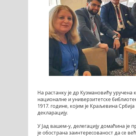
На растанку је др Кузмановићу уручена
националне и универзитетске библиотек
1917. године, којим је Краљевина Србиј
декларацију.
У Јад вашем-у, делегацију домаћина је 
је обострана заинтересованост да се в