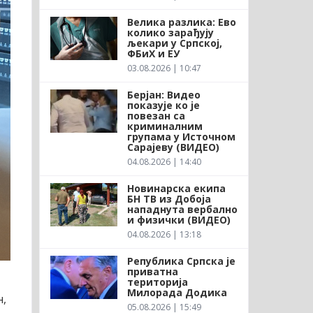
Велика разлика: Ево
колико зарађују
љекари у Српској,
ФБиХ и ЕУ
03.08.2026 | 10:47
Берјан: Видео
показује ко је
повезан са
криминалним
групама у Источном
Сарајеву (ВИДЕО)
04.08.2026 | 14:40
Новинарска екипа
БН ТВ из Добоја
нападнута вербално
и физички (ВИДЕО)
04.08.2026 | 13:18
Република Српска је
приватна
територија
Милорада Додика
н,
05.08.2026 | 15:49