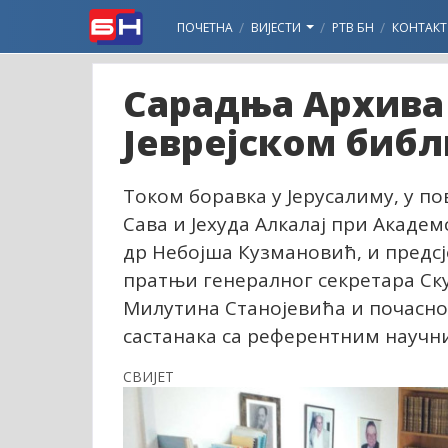
ПОЧЕТНА
ВИЈЕСТИ
РТВ БН
КОНТАКТ
Сарадња Архива 
Јеврејском биб
Током боравка у Јерусалиму, у п
Сава и Јехуда Алкалај при Акаде
др Небојша Кузмановић, и предсј
пратњи генералног секретара Ск
Милутина Станојевића и почасно
састанака са референтним научн
СВИЈЕТ