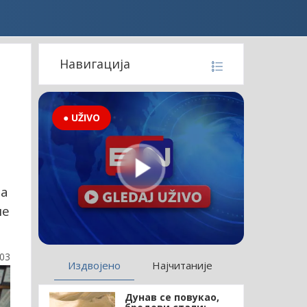
Навигација
● UŽIVO
и
ра
ше
:03
Издвојено
Најчитаније
Дунав се повукао,