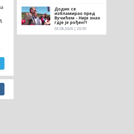
на
Додик се
избламирао пред
Вучићем - Није знао
д
гдје је рођен?!
03.08.2026 | 20:30