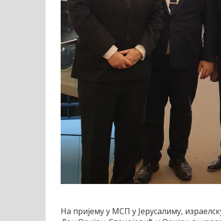
На пријему у МСП у Јерусалиму, израелс