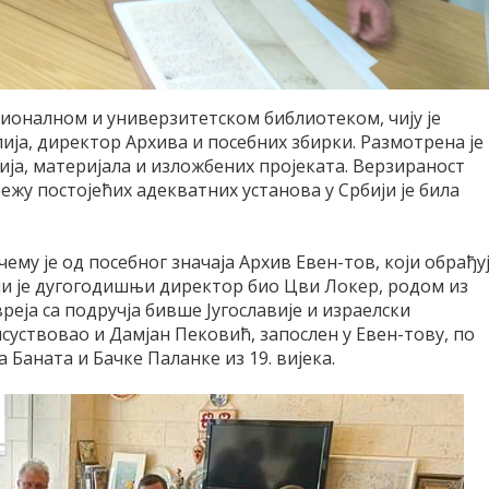
ционалном и универзитетском библиотеком, чију је
лија, директор Архива и посебних збирки. Размотрена је
ија, материјала и изложбених пројеката. Верзираност
жу постојећих адекватних установа у Србији је била
ему је од посебног значаја Архив Евен-тов, који обрађу
чији је дугогодишњи директор био Цви Локер, родом из
вреја са подручја бивше Југославије и израелски
суствовао и Дамјан Пековић, запослен у Евен-тову, по
 Баната и Бачке Паланке из 19. вијека.