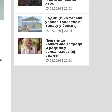
хаос
05.08.2026 | 22:08
Радници на терену
упркос топлотном
таласу у Српској
05.08.2026 | 20:14
Пјевачица
напустила естраду
и радила у
вулканизерској
радњи
је
05.08.2026 | 22:38