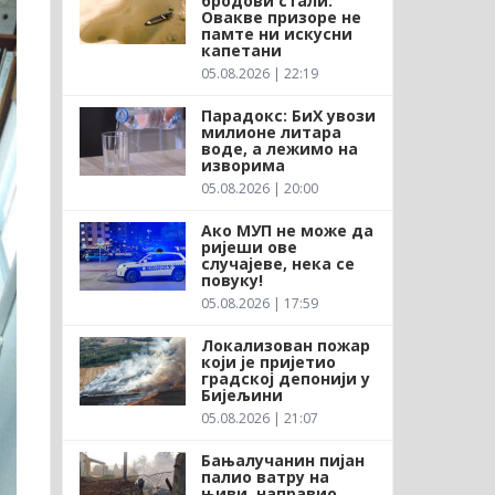
бродови стали:
Овакве призоре не
памте ни искусни
капетани
05.08.2026 | 22:19
Парадокс: БиХ увози
милионе литара
воде, а лежимо на
изворима
05.08.2026 | 20:00
Ако МУП не може да
ријеши ове
случајеве, нека се
повуку!
05.08.2026 | 17:59
Локализован пожар
који је пријетио
градској депонији у
Бијељини
05.08.2026 | 21:07
Бањалучанин пијан
палио ватру на
њиви, направио