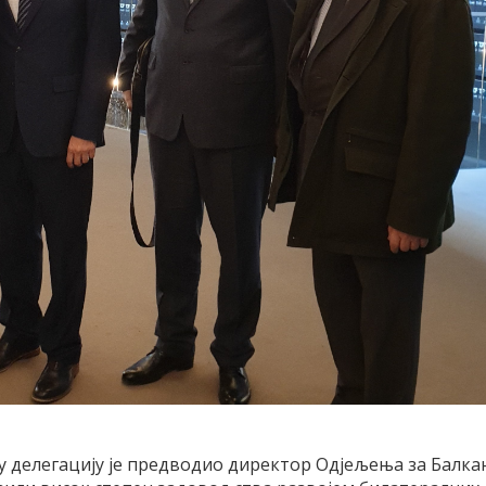
ку делегацију је предводио директор Одјељења за Балка