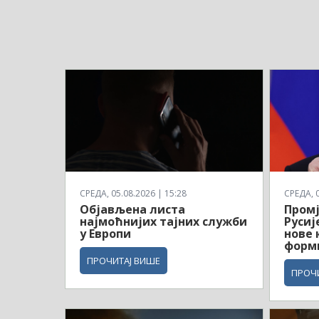
СРЕДА, 05.08.2026 | 15:28
СРЕДА, 0
Објављена листа
Промј
најмоћнијих тајних служби
Русиј
у Европи
нове 
форми
ПРОЧИТАЈ ВИШЕ
ПРОЧ