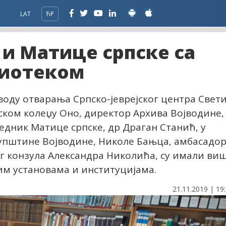
LAT
ЋР
и Матице српске са
лиотеком
оводу отварања Српско-јеврејског центра Свет
мском колеџу Оно, директор Архива Војводине,
едник Матице српске, др Драган Станић, у
упштине Војводине, Николе Бањца, амбасадо
г конзула Александра Николића, су имали ви
им установама и институцијама.
21.11.2019 | 19