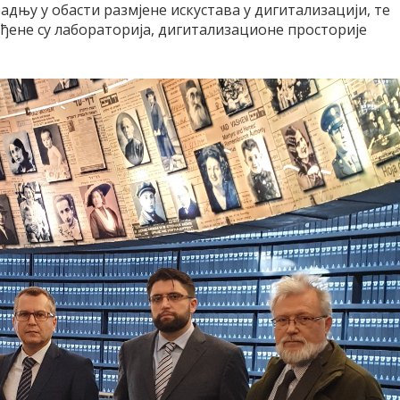
адњу у обасти размјене искустава у дигитализацији, те
иђене су лабораторија, дигитализационе просторије