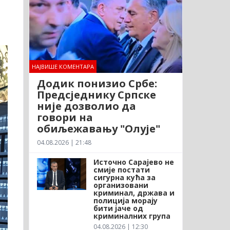
НАЈВИШЕ КОМЕНТАРА
Додик понизио Србе:
Предсједнику Српске
није дозволио да
говори на
обиљежавању "Олује"
04.08.2026 | 21:48
Источно Сарајево не
смије постати
сигурна кућа за
организовани
криминал, држава и
полиција морају
бити јаче од
криминалних група
04.08.2026 | 12:30