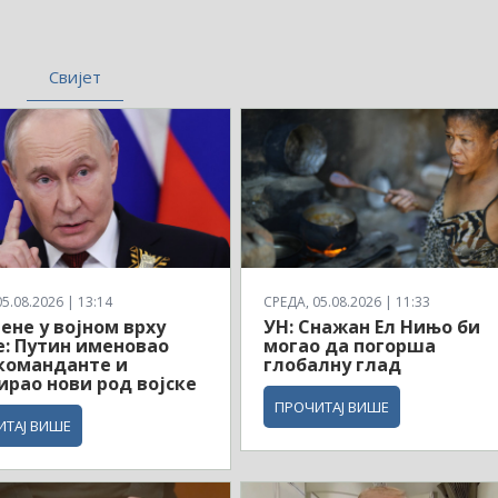
Свијет
5.08.2026 | 13:14
СРЕДА, 05.08.2026 | 11:33
ене у војном врху
УН: Снажан Ел Нињо би
е: Путин именовао
могао да погорша
команданте и
глобалну глад
рао нови род војске
ПРОЧИТАЈ ВИШЕ
ИТАЈ ВИШЕ