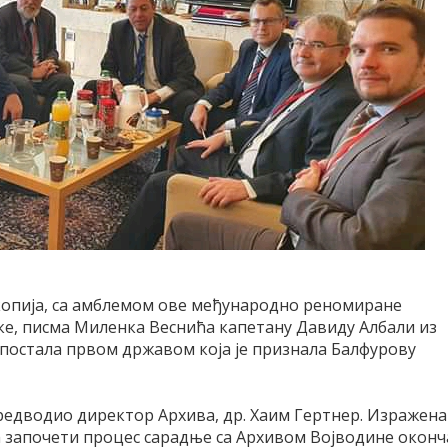
 копија, са амблемом ове међународно реномиране
е, писма Миленка Веснића капетану Давиду Албали из
а постала првом државом која је признала Балфурову
предводио директор Архива, др. Хаим Гертнер. Изражена
ећ започети процес сарадње са Архивом Војводине оконч