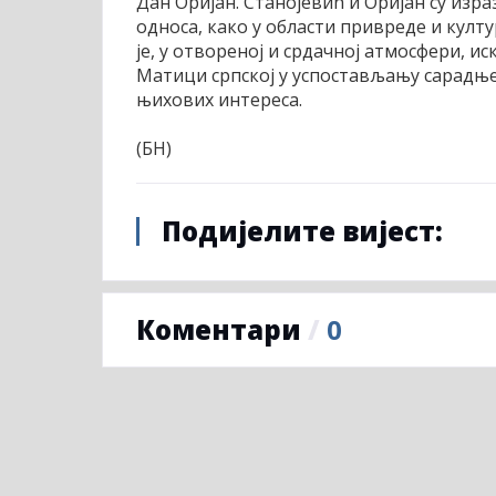
Дан Оријан. Станојевић и Оријан су изр
односа, како у области привреде и култ
је, у отвореној и срдачној атмосфери, и
Матици српској у успостављању сарадње
њихових интереса.
(БН)
Подијелите вијест:
Коментари
/
0