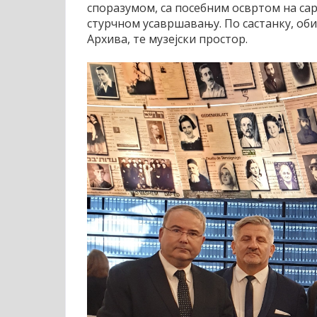
споразумом, са посебним освртом на сар
стурчном усавршавању. По састанку, об
Архива, те музејски простор.