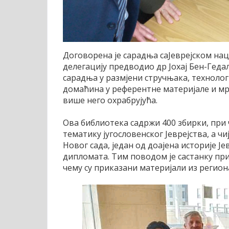
Договорена је сарадња саЈеврејском на
делегацију предводио др Јохај Бен-Геда
сарадња у размјени стручњака, технолог
домаћина у референтне материјале и мре
више него охрабрујућа.
Ова библиотека садржи 400 збирки, при ч
тематику југословенског Јеврејства, а 
Новог сада, један од доајена историје Је
дипломата. Тим поводом је састанку при
чему су приказани материјали из региона