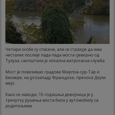
Четири особе су спасене, али се страхује да има
несталих послије пада пада моста сјеверно од
Тулуза, саопштила је локална ватрогасна служба.
Мост је повезивао градове Мирпоа-сур-Тар и
Бесиере, на југозападу Француске, преноси Дејли
мејл.
Како се наводи, 15-годишња девојчица је у
тренутку рушења моста била у аутомобилу са
родитељима.