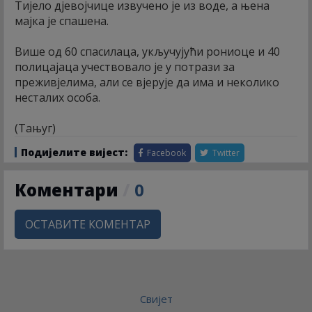
Тијело дјевојчице извучено је из воде, а њена
мајка је спашена.
Више од 60 спасилаца, укључујући рониоце и 40
полицајаца учествовало је у потрази за
преживјелима, али се вјерује да има и неколико
несталих особа.
(Тањуг)
Подијелите вијест:
Facebook
Twitter
Коментари
/
0
ОСТАВИТЕ КОМЕНТАР
Свијет