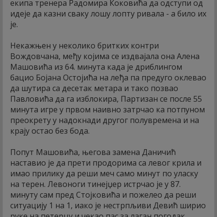
екипа тренера Радомира Коковића да одступи од
идеје да казни сваку лошу лопту ривала - а било их
је.
Некажњен у неколико бритких контри
Вождовчана, међу којима се издвајала она Алена
Машовића из 64. минута када је дриблингом
бацио Бојана Остојића на леђа па предуго оклевао
да шутира са десетак метара и тако позвао
Павловића да га изблокира, Партизан се после 55
минута игре у првом наивно затрчао ка потпуном
преокрету у надокнади другог полувремена и на
крају остао без бода.
Попут Машовића, његова замена Даничић
наставио је да прети продорима са левог крила и
имао прилику да реши меч само минут по уласку
на терен. Левоноги тинејџер истрчао је у 87.
минуту сам пред Стојковића и пожелео да реши
ситуацију 1 на 1, иако је нестрпљиви Девић ширио
руке на петерцу и чекао пас за лаган погодак.