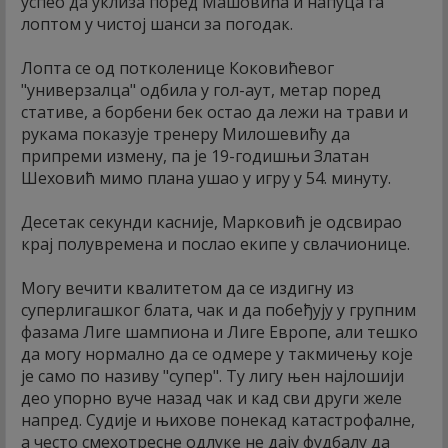
успео да уклиза поред Машовића и напуца га
лоптом у чистој шанси за погодак.
Лопта се од потколенице Коковићевог
"универзалца" одбила у гол-аут, метар поред
стативе, а борбени бек остао да лежи на трави и
рукама показује тренеру Милошевићу да
припреми измену, па је 19-годишњи Златан
Шеховић мимо плана ушао у игру у 54. минуту.
Десетак секунди касније, Марковић је одсвирао
крај полувремена и послао екипе у свлачионице.
Могу вечити квалитетом да се издигну из
суперлигашког блата, чак и да побеђују у групним
фазама Лиге шампиона и Лиге Европе, али тешко
да могу нормално да се одмере у такмичењу које
је само по називу "супер". Ту лигу њен најлошији
део упорно вуче назад чак и кад сви други желе
напред. Судије и њихове понекад катастрофалне,
а често смехотресне одлуке не дају фудбалу да