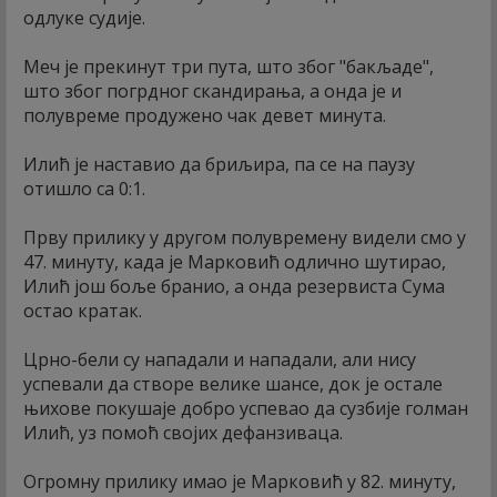
одлуке судије.
Меч је прекинут три пута, што због "бакљаде",
што због погрдног скандирања, а онда је и
полувреме продужено чак девет минута.
Илић је наставио да бриљира, па се на паузу
отишло са 0:1.
Прву прилику у другом полувремену видели смо у
47. минуту, када је Марковић одлично шутирао,
Илић још боље бранио, а онда резервиста Сума
остао кратак.
Црно-бели су нападали и нападали, али нису
успевали да створе велике шансе, док је остале
њихове покушаје добро успевао да сузбије голман
Илић, уз помоћ својих дефанзиваца.
Огромну прилику имао је Марковић у 82. минуту,