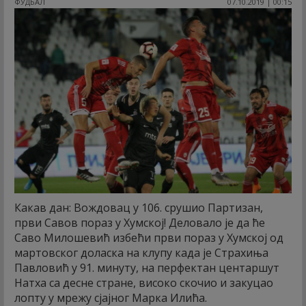
ФУДБАЛ
07.10.2019 | 00:15
Какав дан: Вождовац у 106. срушио Партизан,
први Савов пораз у Хумској! Деловало је да ће
Саво Милошевић избећи први пораз у Хумској од
мартовског доласка на клупу када је Страхиња
Павловић у 91. минуту, на перфектан центаршут
Натха са десне стране, високо скочио и закуцао
лопту у мрежу сјајног Марка Илића.