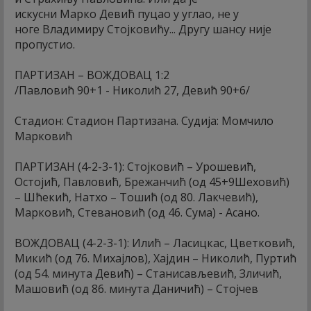
искусни Марко Девић пуцао у углао, не у
ноге Владимиру Стојковићу... Другу шансу није
пропустио.
ПАРТИЗАН – ВОЖДОВАЦ 1:2
/Павловић 90+1 - Николић 27, Девић 90+6/
Стадион: Стадион Партизана. Судија: Момчило
Марковић
ПАРТИЗАН (4-2-3-1): Стојковић – Урошевић,
Остојић, Павловић, Брежанчић (од 45+9Шеховић)
– Шћекић, Натхо – Тошић (од 80. Лакчевић),
Марковић, Стевановић (од 46. Сума) - Асано.
ВОЖДОВАЦ (4-2-3-1): Илић – Ласицкас, Цветковић,
Микић (од 76. Михајлов), Хајдин – Николић, Пуртић
(од 54. минута Девић) – Станисављевић, Зличић,
Машовић (од 86. минута Даничић) – Стојчев