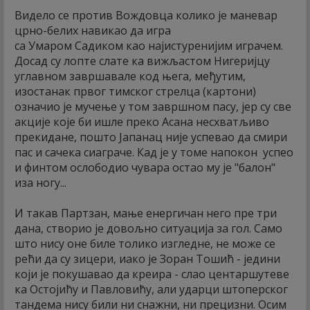
Видело се против Вождовца колико је маневар
црно-белих навикао да игра
са Умаром Садиком као најистуренијим играчем.
Досад су лопте слате ка вижљастом Нигеријцу
углавном завршавале код њега, међутим,
изостанак првог тимског стрелца (картони)
означио је мучење у том завршном пасу, јер су све
акције које би ишле преко Асана несхватљиво
прекидане, пошто Јапанац није успевао да смири
пас и сачека сиаграче. Кад је у томе напокон успео
и финтом ослободио чувара остао му је "балон"
иза ногу...
И такав Партзан, мање енергичан него пре три
дана, створио је довољно ситуација за гол. Само
што нису оне биле толико изгледне, не може се
рећи да су зицери, иако је Зоран Тошић - једини
који је покушавао да креира - слао центаршутеве
ка Остојићу и Павловићу, али ударци штоперског
тандема нису били ни снажни, ни прецизни. Осим