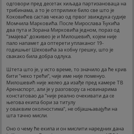
одговори пред десетак хиљада партизановаца на
трибинама, а то је отприлике било све што је
Коковићев састав чекао од првог звиждука судије
Момчила Марковића. После Мирослава Ђукића
два пута и Зорана Мирковића једном, пораз од
"змајева" доживео је и Милошевић, којем није
пало напамет да оптерети уплаканог 19-
годишњег Шеховића за кобну грешку, што је
свакако била добра одлука.
Штета што је, у исто време, то значило да ће крив
бити "неко трећи", чије име није поменуо.
Милошевић није желео да изађе пред камере ТВ
Аренаспорт, али је у разговору са новинарима
констатовао да "није реално очекивати да се
његова екипа бори за титулу
у оваквим околностима", не објашњавајући на
шта тачно мисли.
Оно о чему ће екипа и он мислити наредних дана