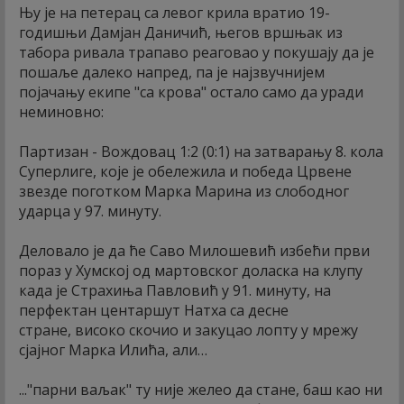
Њу је на петерац са левог крила вратио 19-
годишњи Дамјан Даничић, његов вршњак из
табора ривала трапаво реаговао у покушају да је
пошаље далеко напред, па је најзвучнијем
појачању екипе "са крова" остало само да уради
неминовно:
Партизан - Вождовац 1:2 (0:1) на затварању 8. кола
Суперлиге, које је обележила и победа Црвене
звезде поготком Марка Марина из слободног
ударца у 97. минуту.
Деловало је да ће Саво Милошевић избећи први
пораз у Хумској од мартовског доласка на клупу
када је Страхиња Павловић у 91. минуту, на
перфектан центаршут Натха са десне
стране, високо скочио и закуцао лопту у мрежу
сјајног Марка Илића, али…
..."парни ваљак" ту није желео да стане, баш као ни