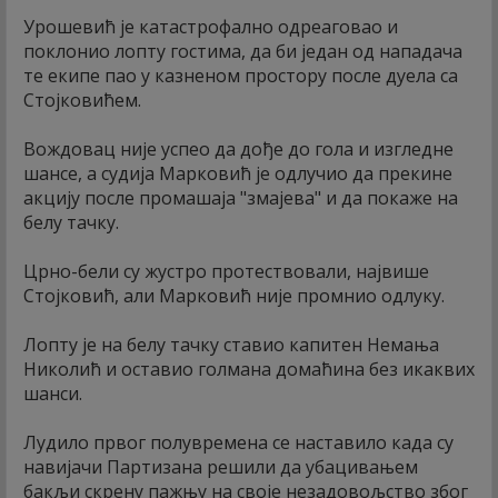
Урошевић је катастрофално одреаговао и
поклонио лопту гостима, да би један од нападача
те екипе пао у казненом простору после дуела са
Стојковићем.
Вождовац није успео да дође до гола и изгледне
шансе, а судија Марковић је одлучио да прекине
акцију после промашаја "змајева" и да покаже на
белу тачку.
Црно-бели су жустро протествовали, највише
Стојковић, али Марковић није промнио одлуку.
Лопту је на белу тачку ставио капитен Немања
Николић и оставио голмана домаћина без икаквих
шанси.
Лудило првог полувремена се наставило када су
навијачи Партизана решили да убацивањем
бакљи скрену пажњу на своје незадовољство због