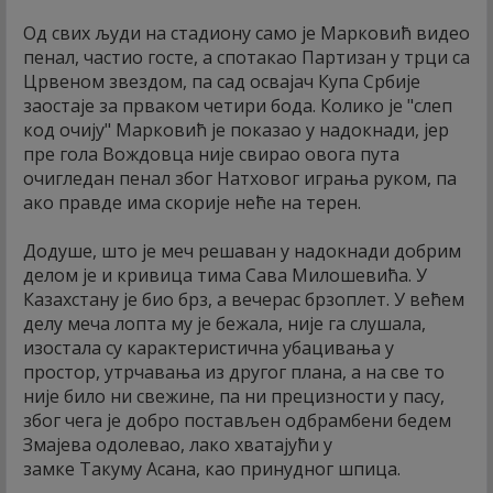
Од свих људи на стадиону само је Марковић видео
пенал, частио госте, а спотакао Партизан у трци са
Црвеном звездом, па сад освајач Купа Србије
заостаје за прваком четири бода. Колико је "слеп
код очију" Марковић је показао у надокнади, јер
пре гола Вождовца није свирао овога пута
очигледан пенал због Натховог играња руком, па
ако правде има скорије неће на терен.
Додуше, што је меч решаван у надокнади добрим
делом је и кривица тима Сава Милошевића. У
Казахстану је био брз, а вечерас брзоплет. У већем
делу меча лопта му је бежала, није га слушала,
изостала су карактеристична убацивања у
простор, утрчавања из другог плана, а на све то
није било ни свежине, па ни прецизности у пасу,
због чега је добро постављен одбрамбени бедем
Змајева одолевао, лако хватајући у
замке Такуму Асана, као принудног шпица.