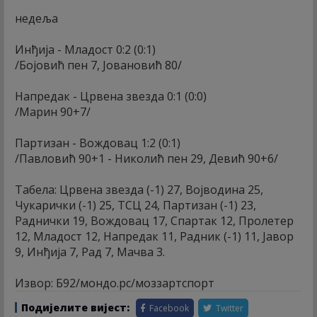
недеља
Инђија - Младост 0:2 (0:1)
/Бојовић пен 7, Јовановић 80/
Напредак - Црвена звезда 0:1 (0:0)
/Марин 90+7/
Партизан - Вождовац 1:2 (0:1)
/Павловић 90+1 - Николић пен 29, Девић 90+6/
Табела: Црвена звезда (-1) 27, Војводина 25,
Чукарички (-1) 25, ТСЦ 24, Партизан (-1) 23,
Раднички 19, Вождовац 17, Спартак 12, Пролетер
12, Младост 12, Напредак 11, Радник (-1) 11, Јавор
9, Инђија 7, Рад 7, Мачва 3.
Извор: Б92/мондо.рс/моззартспорт
Подијелите вијест:
Facebook
Twitter