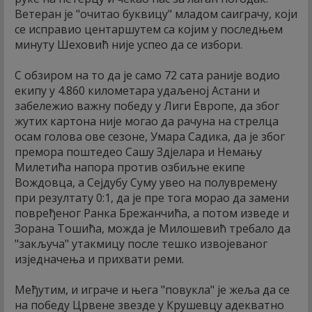
Ветеран је "очитао буквицу" младом саиграчу, који
се исправио центаршутем са којим у последњем
минуту Шеховић није успео да се избори.
С обзиром на то да је само 72 сата раније водио
екипу у 4.860 километара удаљеној Астани и
забележио важну победу у Лиги Европе, да због
жутих картона није могао да рачуна на стрелца
осам голова ове сезоне, Умара Садика, да је због
премора поштедео Сашу Здјелара и Немању
Милетића напора против озбиљне екипе
Вождовца, а Сејдубу Суму увео на полувремену
при резултату 0:1, да је пре тога морао да замени
повређеног Ранка Брежанчића, а потом изведе и
Зорана Тошића, можда је Милошевић требало да
"закључа" утакмицу после тешко извојеваног
изједначења и прихвати реми.
Међутим, и играче и њега "повукла" је жеља да се
на победу Црвене звезде у Крушевцу адекватно