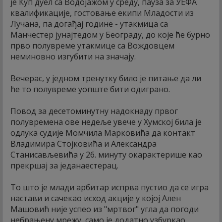
је Куп дуел са Водојажом у среду, пауза за УЕФА
квалификације, гостовање екипи Младости из
Лучана, па догађај године - утакмица са
Манчестер јунајтедом у Београду, до које ће бурно
прво полувреме утакмице са Вождовцем
неминовно изгубити на значају.
Вечерас, у једном тренутку било је питање да ли
ће то полувреме уопште бити одиграно.
Повод за десетоминутну надокнаду првог
полувремена ове недеље увече у Хумској била је
одлука судије Момчила Марковића да контакт
Владимира Стојковића и Александра
Станисављевића у 26. минуту окарактерише као
прекршај за једанаестерац.
То што је млади арбитар испрва пустио да се игра
настави и сачекао исход акције у којој Ален
Машовић није успео из "мртвог" угла да погоди
небрањену мрежу, само је додатно узбуркао