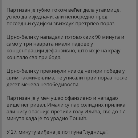
Партизан је губио током већег дела утакмице,
успео да изједначи, али непосредно пред
последњи судијски звиждук претрпео пораз.
Црно-бели су нападали готово свих 90 минута и
само у три наврата имали падове у
концентрацији дефанзивно, што их је на крају
коштало сва три бода.
Црно-бели су прекинули низ од четири победе у
свим такмичењима, те уписали први пораз после
десет мечева непобедивости.
Партизан је у меч ушао офанзивно и нападао
више нег ривал. Имали су пар солидних прилика,
али нису опасније претили голу Илића, све до 17.
минута када је то урадио Тошић.
У 27. минуту виђена је потпуна "лудница".