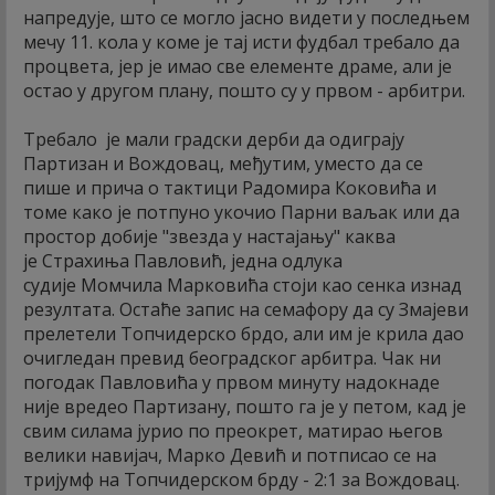
напредује, што се могло јасно видети у последњем
мечу 11. кола у коме је тај исти фудбал требало да
процвета, јер је имао све елементе драме, али је
остао у другом плану, пошто су у првом - арбитри.
Требало је мали градски дерби да одиграју
Партизан и Вождовац, међутим, уместо да се
пише и прича о тактици Радомира Коковића и
томе како је потпуно укочио Парни ваљак или да
простор добије "звезда у настајању" каква
је Страхиња Павловић, једна одлука
судије Момчила Марковића стоји као сенка изнад
резултата. Остаће запис на семафору да су Змајеви
прелетели Топчидерско брдо, али им је крила дао
очигледан превид београдског арбитра. Чак ни
погодак Павловића у првом минуту надокнаде
није вредео Партизану, пошто га је у петом, кад је
свим силама јурио по преокрет, матирао његов
велики навијач, Марко Девић и потписао се на
тријумф на Топчидерском брду - 2:1 за Вождовац.