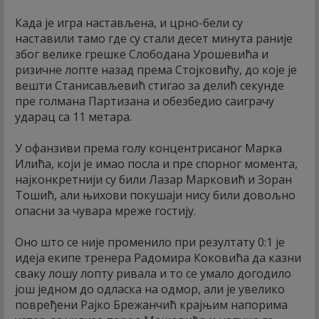
Када је игра настављена, и црно-бели су
наставили тамо где су стали десет минута раније
због велике грешке Слободана Урошевића и
ризичне лопте назад према Стојковићу, до које је
вешти Станисављевић стигао за делић секунде
пре голмана Партизана и обезбедио саиграчу
ударац са 11 метара.
У офанзиви према голу концентрисаног Марка
Илића, који је имао посла и пре спорног момента,
најконкретнији су били Лазар Марковић и Зоран
Тошић, али њихови покушаји нису били довољно
опасни за чувара мреже гостију.
Оно што се није променило при резултату 0:1 је
идеја екипе тренера Радомира Коковића да казни
сваку лошу лопту ривала и то се умало догодило
још једном до одласка на одмор, али је увелико
повређени Рајко Брежанчић крајњим напорима