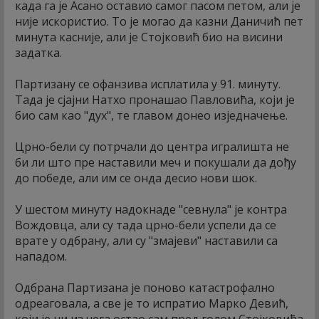
када га је Асано оставио самог пасом петом, али је
није искористио. То је могао да казни Даничић пет
минута касније, али је Стојковић био на висини
задатка.
Партизану се офанзива исплатила у 91. минуту.
Тада је сјајни Натхо пронашао Павловића, који је
био сам као "дух", те главом донео изједначење.
Црно-бели су потрчали до центра игралишта не
би ли што пре наставили меч и покушали да дођу
до победе, али им се онда десио нови шок.
У шестом минуту надокнаде "севнула" је контра
Вождовца, али су тада црно-бели успели да се
врате у одбрану, али су "змајеви" наставили са
нападом.
Одбрана Партизана је поново катастрофално
одреаговала, а све је то испратио Марко Девић,
који је ни из чега остао сам пред голом Стојковића