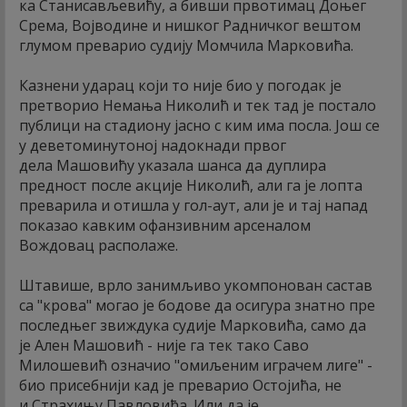
ка Станисављевићу, а бивши првотимац Доњег
Срема, Војводине и нишког Радничког вештом
глумом преварио судију Момчила Марковића.
Казнени ударац који то није био у погодак је
претворио Немања Николић и тек тад је постало
публици на стадиону јасно с ким има посла. Још се
у деветоминутоној надокнади првог
дела Машовићу указала шанса да дуплира
предност после акције Николић, али га је лопта
преварила и отишла у гол-аут, али је и тај напад
показао кавким офанзивним арсеналом
Вождовац располаже.
Штавише, врло занимљиво укомпонован састав
са "крова" могао је бодове да осигура знатно пре
последњег звиждука судије Марковића, само да
је Ален Машовић - није га тек тако Саво
Милошевић означио "омиљеним играчем лиге" -
био присебнији кад је преварио Остојића, не
и Страхињу Павловића. Или да је