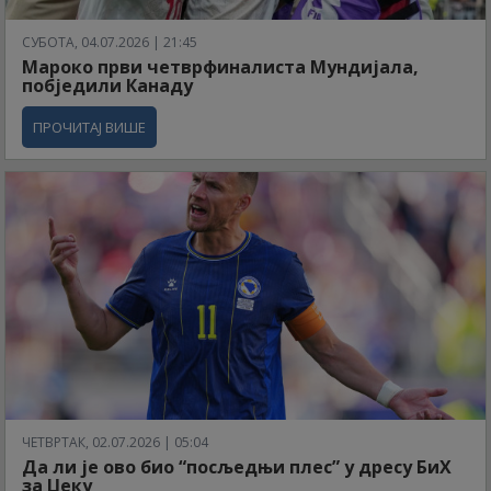
СУБОТА, 04.07.2026 | 21:45
Мароко први четврфиналиста Мундијала,
побједили Канаду
ПРОЧИТАЈ ВИШЕ
ЧЕТВРТАК, 02.07.2026 | 05:04
Да ли је ово био “посљедњи плес” у дресу БиХ
за Џеку