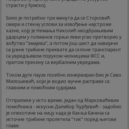
страсти у Хумској.
Било је потребно три минута да се Стојковић
смири и стекну услови за извођење најстроже
казне, коју је Немања Николић неодбрањивим
ударцем у голманов горњи леви угао претворио у
вођство "змајева", а потом још шест да навијачи
са јужне трибине прихвате да склоне транспарент
са увредљивом поруком челницима ФСС и,
притом прекину са вербалним увредама.
Током дуге паузе посебно изнервиран био је Саво
Милошевић, који је водио жучне расправе са
главним и помоћним судијама.
Отприлике у исто време, један од Марковићевих
помоћника - искусни Далибор Ђурђевић - задобио
је опекотине на лицу када је бакља бачена са
источне трибине пролетела "тик" поред његове
главе.