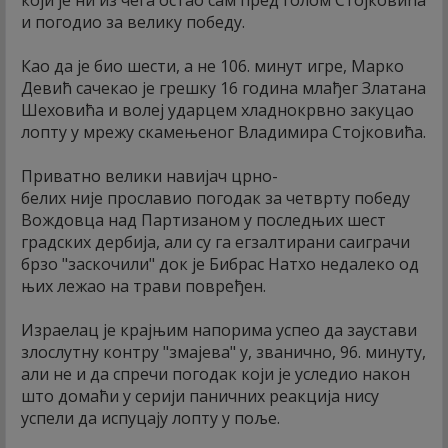
и погодио за велику победу.
Као да је био шести, а не 106. минут игре, Марко
Девић сачекао је грешку 16 година млађег Златана
Шеховића и волеј ударцем хладнокрвно закуцао
лопту у мрежу скамењеног Владимира Стојковића.
Приватно велики навијач црно-
белих није прославио погодак за четврту победу
Вождовца над Партизаном у последњих шест
градских дербија, али су га егзалтирани саиграчи
брзо "заскочили" док је Бибрас Натхо недалеко од
њих лежао на трави повређен.
Израелац је крајњим напорима успео да заустави
злослутну контру "змајева" у, званично, 96. минуту,
али не и да спречи погодак који је уследио након
што домаћи у серији паничних реакција нису
успели да испуцају лопту у поље.