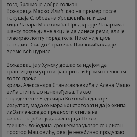
тога, бранио је добро голман
Вождовца Марко Илић, као на пример после
покушаја Слободана Урошевића или два
хица Лазара Марковића. Пред крај је Лазар имао
шансу после дивне акције да донесе реми, али је
пласирао лопту поред гола. Нико није циљ
погодио... Све до Страхиње Павловића кад је
време већ цурило.
Вождовац је у Хумску дошао са идејом да
транзицијом угрози фаворита и брзим преносом
лопте преко
крила, Александра Станисављевића и Алена Машо
вића стигне до изненађења. Такво
опредељење Радомира Коковића дало је
резултат, мада се мора констатовати да је екипа
из Заплањске до предности стигла из
непосостојећег једанаестерца. После
грешке Слободана Урошевића указао се брисан
простор Машовићу, овај је несебично продужио