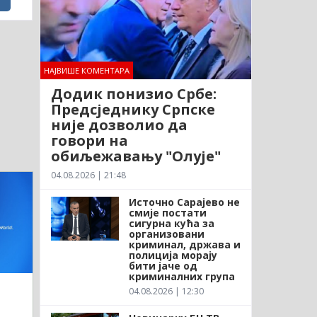
НАЈВИШЕ КОМЕНТАРА
Додик понизио Србе:
Предсједнику Српске
није дозволио да
говори на
обиљежавању "Олује"
04.08.2026 | 21:48
Источно Сарајево не
смије постати
сигурна кућа за
организовани
криминал, држава и
полиција морају
бити јаче од
криминалних група
04.08.2026 | 12:30