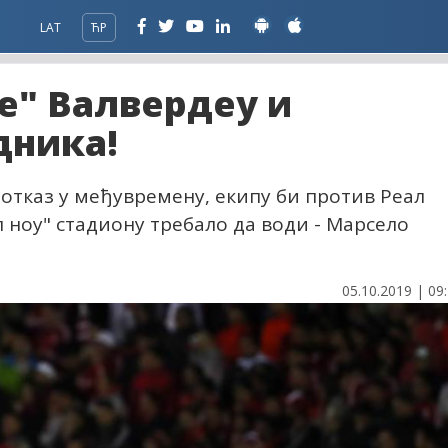
LAT
ЋР
е" Валвердеу и
дника!
 отказ у међувремену, екипу би против Реал
п ноу" стадиону требало да води - Марсело
05.10.2019 | 09