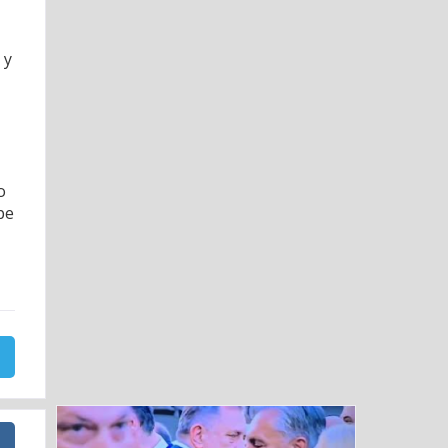
 у
о
ре