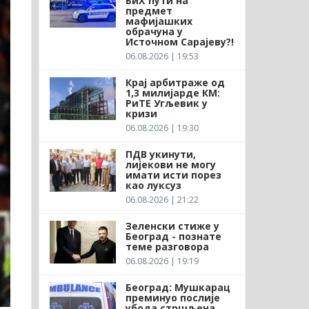
БиХ ћути на
предмет
мафијашких
обрачуна у
Источном Сарајеву?!
06.08.2026 | 19:53
Крај арбитраже од
1,3 милијарде КМ:
РиТЕ Угљевик у
кризи
06.08.2026 | 19:30
ПДВ укинути,
лијекови не могу
имати исти порез
као луксуз
06.08.2026 | 21:22
Зеленски стиже у
Београд - познате
теме разговора
06.08.2026 | 19:19
Београд: Мушкарац
преминуо послије
убода стршљена