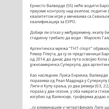
Ернесто Валверде (55) неће водити Барс
преузме контролу над екипом, подигне
квалитетом игре у мечевима са Севиљом
квалификација за ЕУРО.
Добије ли отказ у међувремену, екипу б
стадиону требало да води - Марсело Гаљ
Аргентинска мрежа "ТНТ спорт" објавила
Ривер Плејта, да су се представници Ба
од 2014. до данас два пута освојио Копа
јужноамеричка Суперкупа, два аргентинс
Као наследник Луиса Енрикеа, Валверде 
поразима од Реал Мадрида у Суперкупу (1
Лиги и Купу краља, уз два ремија (0:3, 2:2,
пораза у две сезоне, у оба наврата стиз
изгубио од Валенсије, трофејима додао 
...су елиминације у четвртфиналу Лиге ш