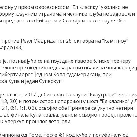
елону у првом овосезонском "Ел класику" уколико не
 форму кључним играчима и челнике клуба не задовољи
 пре, односно Еибаром и Славијом после паузе због
и против Реал Мадрида тог 26. октобра на "Камп ноу"
ардо (43).
 је, позивајући се на поуздане изворе блиске тренеру
рселоне претходних недеља распитивали за човека који 
 либертадорес, једном Копа судамерикану, три
ка Купа и један Суперкуп.
је на лето 2017. дебитовао на клупи "Блаугране" везани
:3, 2:0) и потом остао непоражен у шест "Ел класика" у 
 5:1, 0:1, 1:1, 0:3), освојио обе Примере са укупно четири
ао до финала Купа краља, једном освојио трофеј, пролет
и Суперкуп прошлог лета, али…
ампиона од Роме, после 4:1 код куће и полуфиналу од