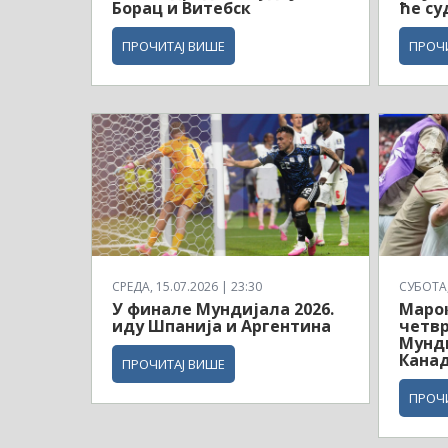
Борац и Витебск
ће су
ПРОЧИТАЈ ВИШЕ
ПРОЧ
СРЕДА, 15.07.2026 | 23:30
СУБОТА, 
У финале Мундијала 2026.
Маро
иду Шпанија и Аргентина
четв
Мунди
Кана
ПРОЧИТАЈ ВИШЕ
ПРОЧ