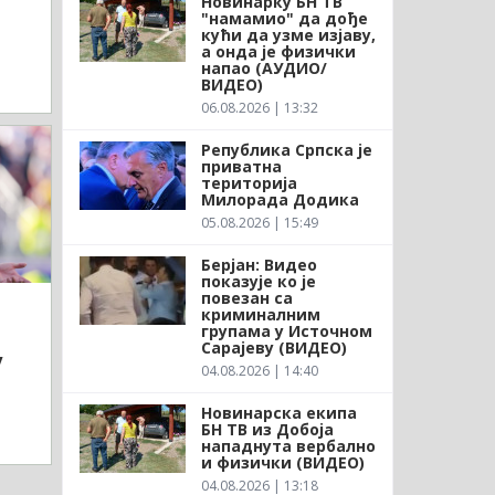
Новинарку БН ТВ
"намамио" да дође
кући да узме изјаву,
а онда је физички
напао (АУДИО/
ВИДЕО)
06.08.2026 | 13:32
Република Српска је
приватна
територија
Милорада Додика
05.08.2026 | 15:49
Берјан: Видео
показује ко је
повезан са
криминалним
групама у Источном
Сарајеву (ВИДЕО)
у
04.08.2026 | 14:40
Новинарска екипа
БН ТВ из Добоја
нападнута вербално
и физички (ВИДЕО)
04.08.2026 | 13:18