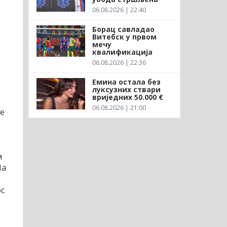
06.08.2026 | 22:40
Борац савладао
Витебск у првом
мечу
квалификација
06.08.2026 | 22:36
Емина остала без
луксузних ствари
вриједних 50.000 €
06.08.2026 | 21:00
је
м
Ла
ос