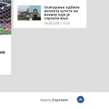
Осигурање одбило
исплату штете на
возилу које је
слупала Ања
04.08.2026 | 15:23
тив
Razvoj
itsystem
.