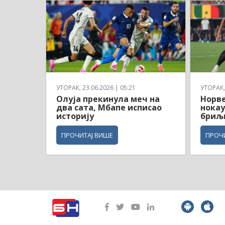
УТОРАК, 23.06.2026 | 05:21
УТОРАК, 
Олуја прекинула меч на
Норв
два сата, Мбапе исписао
нокау
историју
бриљ
ПРОЧИТАЈ ВИШЕ
ПРОЧ