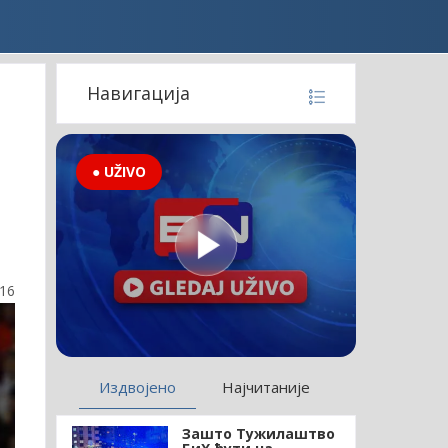
Навигација
● UŽIVO
:16
Издвојено
Најчитаније
Зашто Тужилаштво