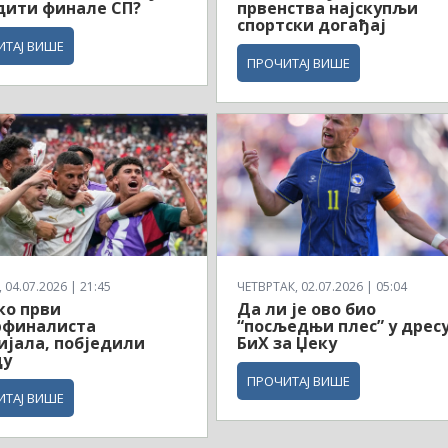
дити финале СП?
првенства најскупљи
спортски догађај
ИТАЈ ВИШЕ
ПРОЧИТАЈ ВИШЕ
04.07.2026 | 21:45
ЧЕТВРТАК, 02.07.2026 | 05:04
ко први
Да ли је ово био
рфиналиста
“посљедњи плес” у дрес
јала, побједили
БиХ за Џеку
ду
ПРОЧИТАЈ ВИШЕ
ИТАЈ ВИШЕ