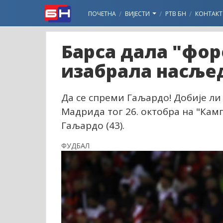
ПОЧЕТНА
ВИЈЕСТИ
РТВ БН
КОНТАКТ
Барса дала "фор
изабрала насље
Да се спреми Гаљардо! Добије ли
Мадрида тог 26. октобра на "Кам
Гаљардо (43).
ФУДБАЛ