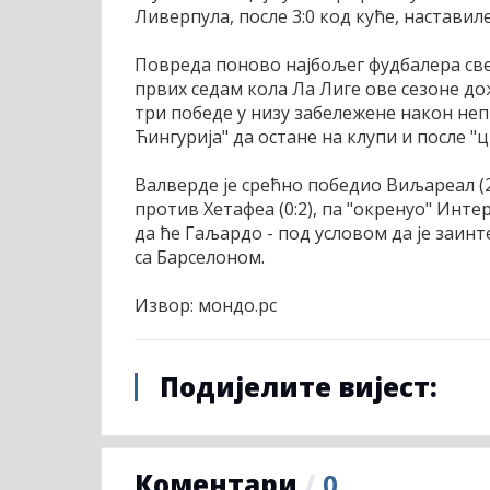
Ливерпула, после 3:0 код куће, наставиле
Повреда поново најбољег фудбалера свет
првих седам кола Ла Лиге ове сезоне д
три победе у низу забележене након непр
Ћингурија" да остане на клупи и после "
Валверде је срећно победио Виљареал (2
против Хетафеа (0:2), па "окренуо" Интер
да ће Гаљардо - под условом да је заин
са Барселоном.
Извор: мондо.рс
Подијелите вијест:
Коментари
/
0