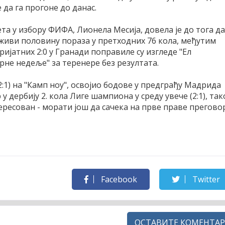
 да га прогоне до данас.
а у избору ФИФА, Лионела Месија, довела је до тога да
оживи половину пораза у претходних 76 кола, међутим
ијатних 2:0 у Гранади поправиле су изгледе "Ел
црне недеље" за теренере без резултата.
:1) на "Камп ноу", освојио бодове у предграђу Мадрида
 у дербију 2. кола Лиге шампиона у среду увече (2:1), так
тересован - морати још да сачека на прве праве прегово
Facebook
Twitter
ОСТАВИТЕ КОМЕНТАР