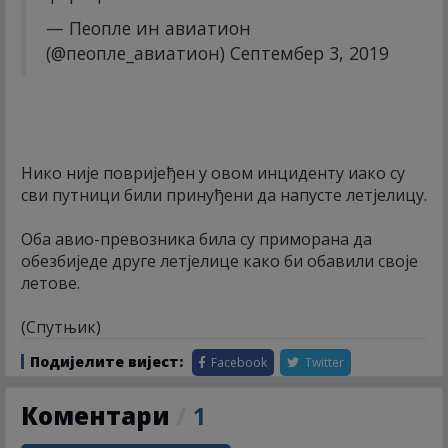
— Пеопле ин авиатион
(@пеопле_авиатион)
Септембер 3, 2019
Нико није повријеђен у овом инциденту иако су
сви путници били принуђени да напусте летјелицу.
Оба авио-превозника била су приморана да
обезбиједе друге летјелице како би обавили своје
летове.
(Спутњик)
Подијелите вијест:
Facebook
Twitter
Коментари
/
1