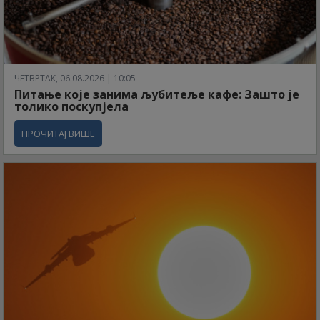
ЧЕТВРТАК, 06.08.2026 | 10:05
Питање које занима љубитеље кафе: Зашто је
толико поскупјела
ПРОЧИТАЈ ВИШЕ