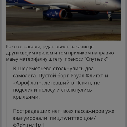
Како се наводи, један авион закачио је
други својим крилом и том приликом направио
мању материјалну штету, преноси "Спутњик".
В Шереметьево столкнулись два
самолета. Пустой борт Роyал Флигхт и
«Аэрофлот», летевший в Пекин, не
поделили полосу и столкнулись
крыльями.
Пострадавших нет, всех пассажиров уже
эвакуировали.
пиц.тwиттер.цом/
ф7рYцнл1м1