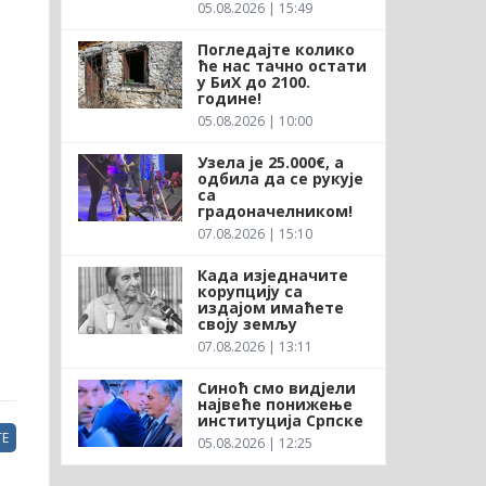
05.08.2026 | 15:49
Погледајте колико
ће нас тачно остати
у БиХ до 2100.
године!
05.08.2026 | 10:00
Узела је 25.000€, а
одбила да се рукује
са
градоначелником!
07.08.2026 | 15:10
Када изједначите
корупцију са
издајом имаћете
своју земљу
07.08.2026 | 13:11
Синоћ смо видјели
највеће понижење
институција Српске
Е
05.08.2026 | 12:25