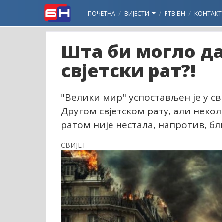
ПОЧЕТНА
ВИЈЕСТИ
РТВ БН
КОНТАКТ
Шта би могло да
свјетски рат?!
"Велики мир" успостављен је у с
Другом свјетском рату, али неко
ратом није нестала, напротив, бл
СВИЈЕТ