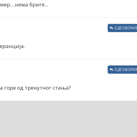
р....нема бриге...
ОДГОВОРИТ
еранција.
ОДГОВОРИТ
та горе од тренутног стања?