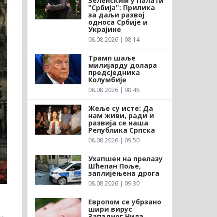
Зеленским у Палати
"Србија": Прилика
за даљи развој
односа Србије и
Украјине
08.08.2026 | 08:14
Трамп шаље
милијарду долара
предсједника
Колумбије
08.08.2026 | 08:46
Жеље су исте: Да
нам живи, ради и
развија се наша
Република Српска
08.08.2026 | 09:50
Ухапшен на прелазу
Шћепан Поље,
заплијењена дрога
08.08.2026 | 09:30
Европом се убрзано
шири вирус
Западног Нила