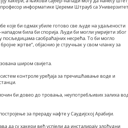
ују хакери, а њихови сајбер-напади могу да нанесу штет
е професор информатике Џереми Штрауб са Универзите
мбе које би одмах убиле готово све људе на удаљености
р-нападом била би спорија. Људи би могли умријети због
и у посљедицама саобраћајних несрећа. То би могло
бројне жртве“, објаснио је стручњак у свом чланку за
изована широм свијета.
 у систем контроле уређаја за пречишћавање воде и
станци.
злочин би довео до тровања, неупотребљивих залиха во
 постројење за прераду нафте у Саудијској Арабији.
ва да су хакери већ успјели да инсталирају злоћудни