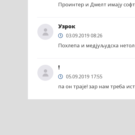
Проинтер и Дwелт имају софтwе
Узрок
03.09.2019 08:26
Похлепа и медјуљудска нетол
!
05.09.2019 17:55
па он траје! зар нам треба ис