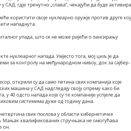
 у САД, гдје тренутно „спава“, чекајући да буде активира
еће користити своје нуклеарно оружје против друге кој
 бити нападнута.
италног упада, што се не може ријећи о лансирању
те нуклеарног напада. Умјесто тога, мој циљ је да
еми за контролу на међународном нивоу, док за сајбер-
есор, открили су да само петина свих компанија које
ских машина у САД надгледају своју опрему како би
, у 40 одсто напада које су те компаније успјеле да
њиховим системима дуже од годину дана.
твртина свих послова у области кибернетичке
а. Мањак квалификованих стручњака не омогућава
 он.