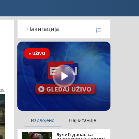
Навигација
● UŽIVO
:08
Издвојено
Најчитаније
Вучић данас са