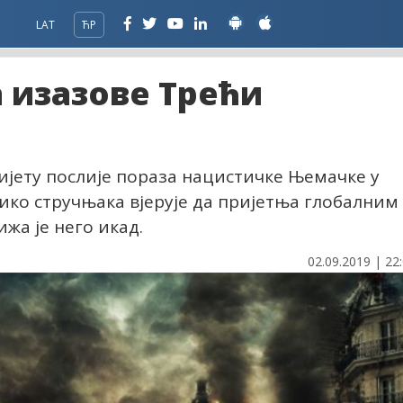
LAT
ЋР
 изазове Трећи
вијету послије пораза нацистичке Њемачке у
лико стручњака вјерује да пријетња глобалним
ижа је него икад.
02.09.2019 | 22