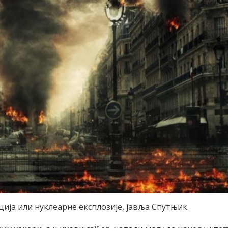
ција или нуклеарне експлозије, јавља Спутњик.