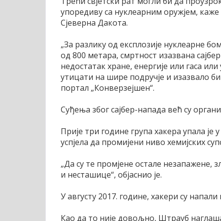
Трећи свјетски рат могли би да проузрок
упоредиву са нуклеарним оружјем, каж
Сјеверна Дакота.
„За разлику од експлозије нуклеарне бо
од 800 метара, смртност изазвана сајбе
недостатак хране, енергије или гаса ил
утицати на шире подручје и изазвало би 
портал „Конверзејшен“.
Суђења због сајбер-напада већ су орган
Прије три године група хакера упала је
успјела да промијени ниво хемијских суп
„Да су те промјене остале незапажене, 
и несташице“, објаснио је.
У августу 2017. године, хакери су напали
Као да то није довољно, Штрауб наглаша