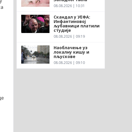
у
08.08.2026 | 10:31
та
Скандал у УЕФА:
Инфантиновој
љубавници платили
студије
08.08.2026 | 09:19
Наоблачење уз
локалну кишу и
пљускове
08.08.2026 | 09:10
де