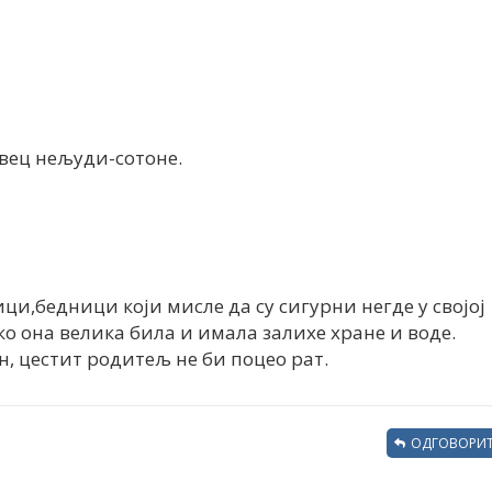
вец нељуди-сотоне.
ци,бедници који мисле да су сигурни негде у својој
ко она велика била и имала залихе хране и воде.
, цестит родитељ не би поцео рат.
ОДГОВОРИТ