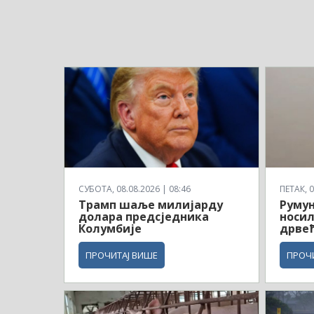
СУБОТА, 08.08.2026 | 08:46
ПЕТАК, 0
Трамп шаље милијарду
Румун
долара предсједника
носил
Колумбије
дрве
ПРОЧИТАЈ ВИШЕ
ПРОЧ