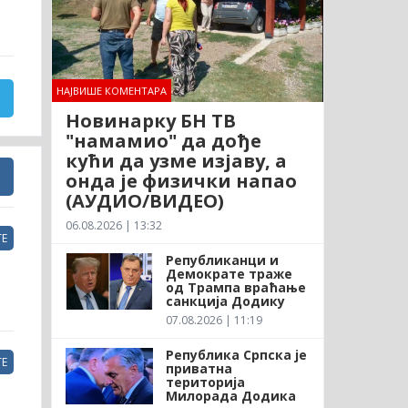
НАЈВИШЕ КОМЕНТАРА
Новинарку БН ТВ
"намамио" да дође
кући да узме изјаву, а
онда је физички напао
(АУДИО/ВИДЕО)
06.08.2026 | 13:32
Е
Републиканци и
Демократе траже
од Трампа враћање
санкција Додику
07.08.2026 | 11:19
Република Српска је
Е
приватна
територија
Милорада Додика