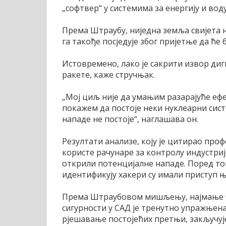
„софтвер“ у системима за енергију и воду
Према Штраубу, ниједна земља свијета н
га такође посједује због пријетње да ће
Истовремено, лако је сакрити извор диг
ракете, каже стручњак.
„Мој циљ није да умањим разарајуће ефек
покажем да постоје неки нуклеарни сист
нападе не постоје“, наглашава он.
Резултати анализе, коју је цитирао проф
користе рачунаре за контролу индустриј
открили потенцијалне нападе. Поред тога
идентификују хакери су имали приступ 
Према Штраубовом мишљењу, најмање че
сигурности у САД је тренутно упражњен
рјешавање постојећих претњи, закључује