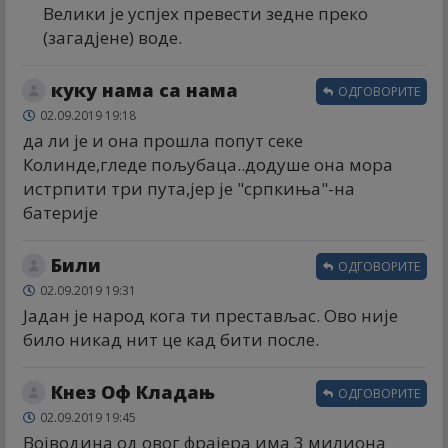
Велики је успјех превести зедне преко
(загадјене) воде.
куку нама са нама
ОДГОВОРИТЕ
02.09.2019 19:18
да ли је и она прошла попут секе
Колинде,гледе пољубаца..додуше она мора
истрпити три пута,јер је "српкиња"-на
батерије
Били
ОДГОВОРИТЕ
02.09.2019 19:31
Јадан је народ кога ти престављас. Ово није
било никад нит це кад бити после.
Кнез Оф Кладањ
ОДГОВОРИТЕ
02.09.2019 19:45
Војводина од овог фрајера има 3 милиона