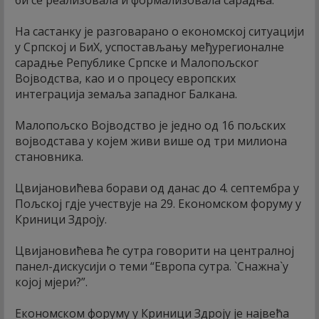
На састанку је разговарано о економској ситуацији
у Српској и БиХ, успостављању међурегионалне
сарадње Републике Српске и Малопољског
Војводства, као и о процесу европских
интеграција земаља западног Балкана.
Малопољско Војводство је једно од 16 пољских
војводстава у којем живи више од три милиона
становника.
Цвијановићева борави од данас до 4. септембра у
Пољској гдје учествује на 29. Економском форуму у
Криници Здроју.
Цвијановићева ће сутра говорити на централној
панел-дискусији о теми “Европа сутра. `Снажна`у
којој мјери?”.
Економском форуму у Криници Здроју је највећа