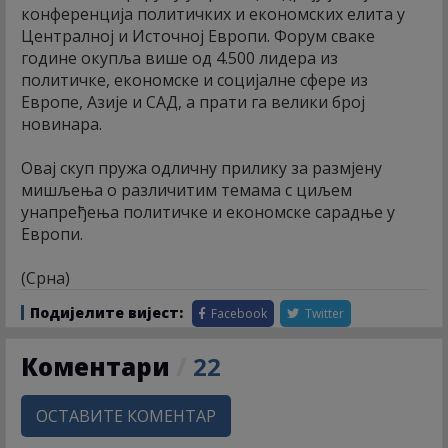
конференција политичких и економских елита у
Централној и Источној Европи. Форум сваке
године окупља више од 4.500 лидера из
политичке, економске и социјалне сфере из
Европе, Азије и САД, а прати га велики број
новинара.
Овај скуп пружа одличну прилику за размјену
мишљења о различитим темама с циљем
унапређења политичке и економске сарадње у
Европи.
(Срна)
Подијелите вијест:
Facebook
Twitter
Коментари
/
22
ОСТАВИТЕ КОМЕНТАР