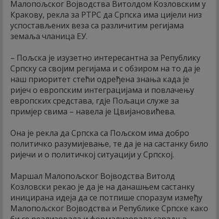
Малопољског Војводства Витолдом Козловским у
Кракову, рекла за РТРС да Српска има цијели низ
успостављених веза са различитим регијама
земаља чланица ЕУ.
– Пољска је изузетно интересантна за Републику
Српску са својим регијама и с обзиром на то да је
наш приоритет стећи одређена знања када је
ријеч о европским интеграцијама и повлачењу
европских средстава, гдје Пољаци служе за
примјер свима – навела је Цвијановићева.
Она је рекла да Српска са Пољском има добро
политичко разумијевање, те да је на састанку било
ријечи и о политичкој ситуацији у Српској.
Маршал Малопољског Војводства Витолд
Козловски рекао је да је на данашњем састанку
иницирана идеја да се потпише споразум између
Малопољског Војводства и Републике Српске како
би се реализовала и формализовала сарадња.