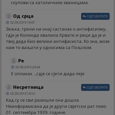
скупови са католичким званицама.
Од срца
ОДГОВОРИТЕ
02.09.2019 19:07
Зељка, тркни на онај састанак о антифасизму,
гдје је Колинда хвалила Хрвате и реци да је и
твој деда био велики антифасиста. Ко зна, мозе
нам то ваљати у односима са Пољском.
Ре
02.09.2019 20:44
Е оплаках ..,гдје се сјети дида пеје
Несретница
ОДГОВОРИТЕ
02.09.2019 19:10
Кад су се сви разишли она дошла.
Неинформисана да је други свјетски рат поео
01. септембра 1939. године.