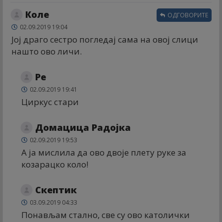
Коле
ОДГОВОРИТЕ
02.09.2019 19:04
Јој драго сестро погледај сама на овој слици
нашто ово личи.
Ре
02.09.2019 19:41
Циркус стари
Домацица Радојка
02.09.2019 19:53
А ја мислила да ово двоје плету руке за
козарацко коло!
Скептик
03.09.2019 04:33
Понављам стално, све су ово католички