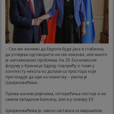
– Сви ми желимо да Европа буде јака и стабилна,
да успијева одговорити на све изазове, али много
је нагомиланих проблема. На 29. Економском
форуму у Криници Здроју говорићу о томе у
контексту некога ко долази са простора који
претендује да иде ка чланству – рекла је
Цвијановићева.
Према њеним ријечима, оптерећења постоје и на
самом западном Балкану, али и у оквиру ЕУ.
Цвијановићева је, након састанка са маршалом