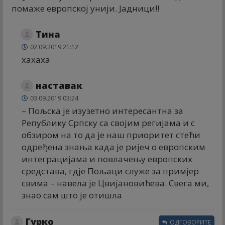
помаже европској унији. Јадници!!
Тина
02.09.2019 21:12
хахаха
наставак
03.09.2019 03:24
– Пољска је изузетно интересантна за
Републику Српску са својим регијама и с
обзиром на то да је наш приоритет стећи
одређена знања када је ријеч о европским
интеграцијама и повлачењу европских
средстава, гдје Пољаци служе за примјер
свима – навела је Цвијановићева. Свега ми,
знао сам што је отишла
Гурко
ОДГОВОРИТЕ