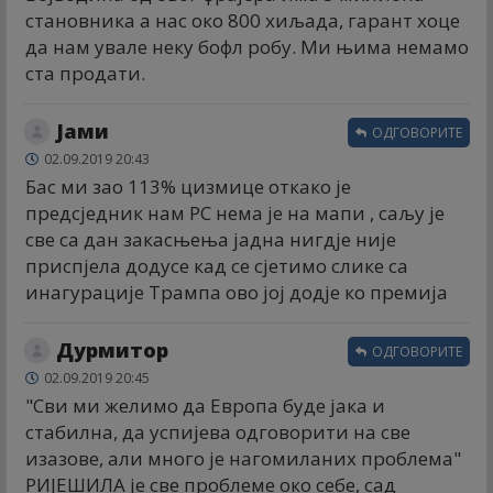
становника а нас око 800 хиљада, гарант хоце
да нам увале неку бофл робу. Ми њима немамо
ста продати.
Јами
ОДГОВОРИТЕ
02.09.2019 20:43
Бас ми зао 113% цизмице откако је
предсједник нам РС нема је на мапи , саљу је
све са дан закасњења јадна нигдје није
приспјела додусе кад се сјетимо слике са
инагурације Трампа ово јој додје ко премија
Дурмитор
ОДГОВОРИТЕ
02.09.2019 20:45
"Сви ми желимо да Европа буде јака и
стабилна, да успијева одговорити на све
изазове, али много је нагомиланих проблема"
РИЈЕШИЛА је све проблеме око себе, сад