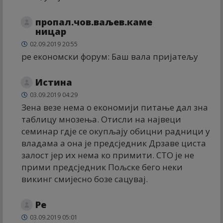
пропал.чов.ваљев.каме
ницар
02.09.2019 20:55
ре економски форум: Баш вала пријатељу
Истина
03.09.2019 04:29
Зена везе нема о економији питање дал зна
таблицу мнозења. Отисли на највеци
семинар гдје се окупљају обицни радници у
владама а она је предсједник Дрзаве циста
залост јер их нема ко примити. СТО је не
прими предсједник Пољске бего неки
викинг смијесно бозе сацувај.
Ре
03.09.2019 05:01