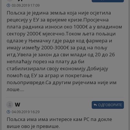
03.09.2019 17:09
Пољска је једина земља која није осјетила
рецесију у ЕУ за вријеме кризе.Просјечна
плата радника износи око 1000€ а у владином
сектору 2000€ мјесечно.Током љета пољаци
одлазе у Њемачку гдје раде код фармера и
имају између 2000-3000€ за рад на пољу
итд.Увела је закон да сви млади од 20 до 26
неплаћају порез на плату да би
стабилизирали своју економију.Добијају
помоћ од ЕУ за аграр и покретање
пољопривреде.Са другим ријечима није им
лоше....
W
ОДГОВОРИТЕ
04.09.2019 16:29
Пољска има има интересе кам РС па докле
више ово је превише.