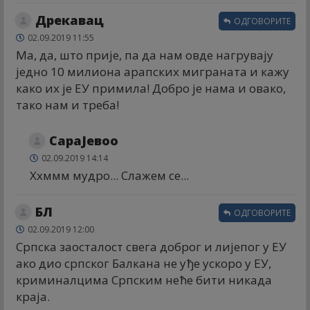
Дрекавац
ОДГОВОРИТЕ
02.09.2019 11:55
Ма, да, што прије, па да нам овде нагрувају
једно 10 милиона арапских миграната и кажу
како их је ЕУ примила! Добро је нама и овако,
тако нам и треба!
СараЈевоо
02.09.2019 14:14
Ххммм мудро... Слажем се...
БЛ
ОДГОВОРИТЕ
02.09.2019 12:00
Српска заосталост свега доброг и лијепог у ЕУ
ако дио српског Балкана не уђе ускоро у ЕУ,
криминалцима Српским неће бити никада
краја.