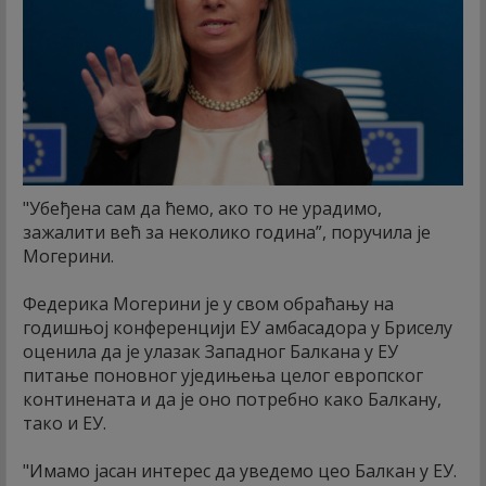
"Убеђена сам да ћемо, ако то не урадимо,
зажалити већ за неколико година”, поручила је
Могерини.
Федерика Могерини је у свом обраћању на
годишњој конференцији ЕУ амбасадора у Бриселу
оценила да је улазак Западног Балкана у ЕУ
питање поновног уједињења целог европског
континената и да је оно потребно како Балкану,
тако и ЕУ.
"Имамо јасан интерес да уведемо цео Балкан у ЕУ.