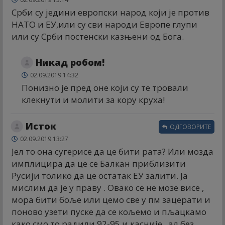
Срби су једини европски народ који је против
НАТО и ЕУ,или су сви народи Европе глупи
или су Срби постенски казњени од Бога.
Никад робом!
02.09.2019 14:32
Понизно је пред оне који су те тровали
клекнути и молити за кору круха!
Исток
ОДГОВОРИТЕ
02.09.2019 13:27
Јел то она сугерисе да це бити рата? Или мозда
имплицира да це се Балкан приблизити
Русији толико да це остатак ЕУ залити. Ја
мислим да је у праву . Овако се не мозе висе ,
мора бити боље или цемо све у пм зацерати и
поново узети пуске да се кољемо и пљацкамо
како смо то радили 92-95 и касније , ал без