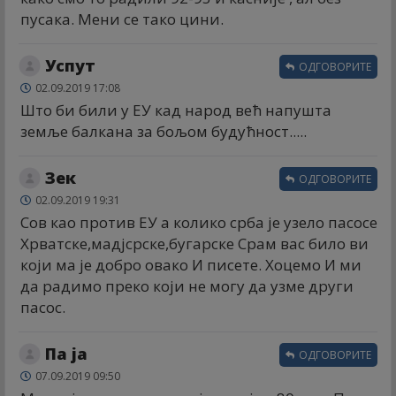
пусака. Мени се тако цини.
Успут
ОДГОВОРИТЕ
02.09.2019 17:08
Што би били у ЕУ кад народ већ напушта
земље балкана за бољом будућност.....
Зек
ОДГОВОРИТЕ
02.09.2019 19:31
Сов као против ЕУ а колико срба је узело пасосе
Хрватске,мадјсрске,бугарске Срам вас било ви
који ма је добро овако И писете. Хоцемо И ми
да радимо преко који не могу да узме други
пасос.
Па ја
ОДГОВОРИТЕ
07.09.2019 09:50