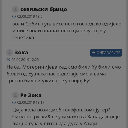
севиљски брицо
02.09.2019 13:54
воли Србин гуњ висе него господско одијело
и висе воли опанак него ципелу то је у
генетика.
Зока
ОДГОВОРИТЕ
02.09.2019 12:25
Не се.. Могеринијева,кад смо били Yу били смо
бољи од Еу,нека нас овде гдје смо,а вама
сретно било и уживајте у својој Еу!
Ре Зока
02.09.2019 13:17
Ција кола возис,моб.телефон,компјутер?
Сигурно руски!Све узимамо са Запада кад је
лицна гуза у питању а дуса у Азији.