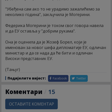
"Убеђена сам ако то не урадимо зажалићемо за
неколико година", закључила је Могерини.
Федерика Могерини је током свог говора навела
и да ЕУ оставља у "добрим рукама".
Она је оценила да је Жозеф Борел, који је
именован за новог шефа дипломатије ЕУ, одличан
министар и да се нада да ће бити и одличан
Високи представник ЕУ.
(Тањуг)
Подијелите вијест:
Facebook
Twitter
Коментари
/
15
ОСТАВИТЕ КОМЕНТАР