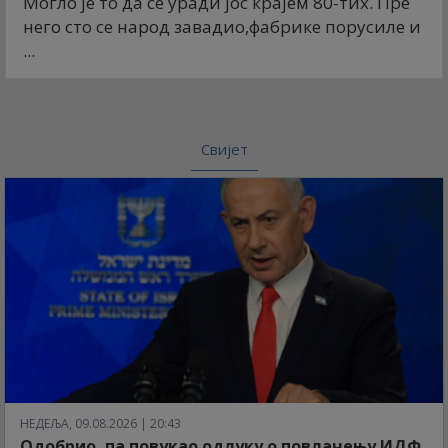
Могло је то да се уради јос крајем 80-тих. Пре
него сто се народ завадио,фабрике порусиле и
...
Свијет
НЕДЕЉА, 09.08.2026 | 20:43
Одобрио, па повукао одлуку о повлачењу ИДФ