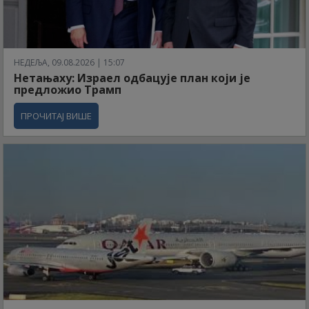
НЕДЕЉА, 09.08.2026 | 15:07
Нетањаху: Израел одбацује план који је
предложио Трамп
ПРОЧИТАЈ ВИШЕ