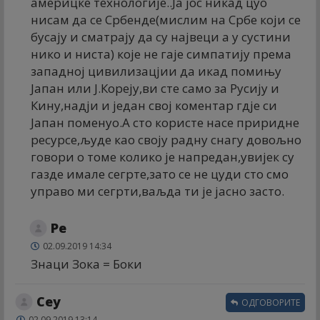
америцке технологије..Ја јос никад цуо
нисам да се Србенде(мислим на Србе који се
бусају и сматрају да су највеци а у сустини
нико и ниста) које не гаје симпатију према
западној цивилизацјии да икад помињу
Јапан или Ј.Кореју,ви сте само за Русију и
Кину,надји и један свој коментар гдје си
Јапан поменуо.А сто користе насе приридне
ресурсе,људе као своју радну снагу довољно
говори о томе колико је напредан,увијек су
газде имале сегрте,зато се не цуди сто смо
управо ми сегрти,ваљда ти је јасно засто.
Ре
02.09.2019 14:34
Знаци Зока = Боки
Сеy
ОДГОВОРИТЕ
02.09.2019 13:14