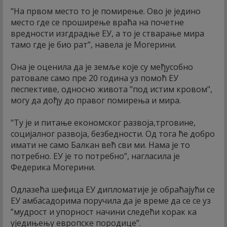
"На првом место то је помирење. Ово је једино
место где се проширење враћа на почетне
вредности изгдрадње ЕУ, а то је стварање мира
тамо где је био рат”, навела је Могерини.
Она је оценила да је земље које су међусобно
ратовале само пре 20 година уз помоћ ЕУ
песпективе, односно живота "под истим кровом",
могу да дођу до правог помирења и мира.
"Ту је и питање економског развоја,трговине,
социјалног развоја, безбедности. Од тога ће добро
имати не само Балкан већ сви ми. Нама је то
потребно. ЕУ је то потребно”, нагласила је
Федерика Могерини.
Одлазећа шефица ЕУ дипломатије је обраћајући се
ЕУ амбасадорима поручила да је време да се се уз
”мудрост и упорност начини следећи корак ка
уједињењу европске породице”.