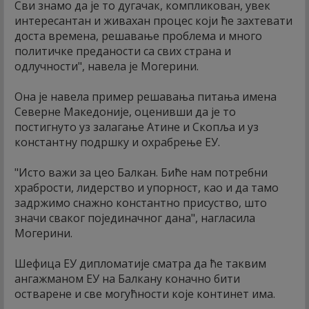
Сви знамо да је то дугачак, компликован, увек
интересантан и живахан процес који ће захтевати
доста времена, решавање проблема и много
политичке преданости са свих страна и
одлучности", навела је Могерини.
Она је навела пример решавања питања имена
Северне Македоније, оценивши да је то
постигнуто уз залагање Атине и Скопља и уз
константну подршку и охрабрење ЕУ.
"Исто важи за цео Балкан. Биће нам потребни
храбрости, лидерство и упорност, као и да тамо
задржимо снажно константно присуство, што
значи сваког појединачног дана", нагласила
Могерини.
Шефица ЕУ дипломатије сматра да ће таквим
ангажманом ЕУ на Балкану коначно бити
остварене и све могућности које континет има.