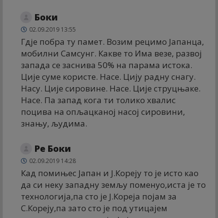
Боки
02.09.2019 13:55
Гдје побра ту памет. Возим рецимо Јапанца,
мобилни Самсунг. Какве то Има везе, развој
запада се заснива 50% на парама истока.
Ције суме користе. Насе. Цију радну снагу.
Насу. Ције сировине. Насе. Ције струцњаке.
Насе. Па запад кога ти толико хвалис
поцива на опљацканој насој сировини,
знању, људима.
Ре Боки
02.09.2019 14:28
Кад помињес Јапан и Ј.Кореју то је исто као
да си неку западну земљу поменуо,иста је то
технологија,па сто је Ј.Кореја појам за
С.Кореју,па зато сто је под утицајем