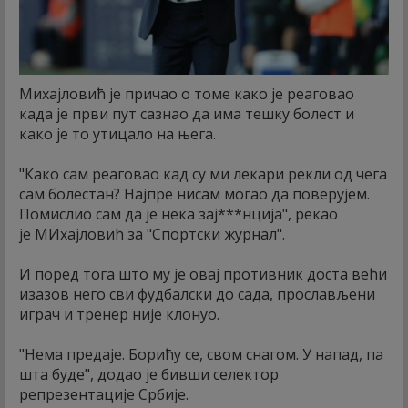
Михајловић је причао о томе како је реаговао
када је први пут сазнао да има тешку болест и
како је то утицало на њега.
"Како сам реаговао кад су ми лекари рекли од чега
сам болестан? Најпре нисам могао да поверујем.
Помислио сам да је нека зај***нција", рекао
је МИхајловић за "Спортски журнал".
И поред тога што му је овај противник доста већи
изазов него сви фудбалски до сада, прослављени
играч и тренер није клонуо.
"Нема предаје. Борићу се, свом снагом. У напад, па
шта буде", додао је бивши селектор
репрезентације Србије.