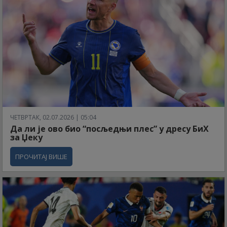
ЧЕТВРТАК, 02.07.2026 | 05:04
Да ли је ово био “посљедњи плес” у дресу БиХ
за Џеку
ПРОЧИТАЈ ВИШЕ