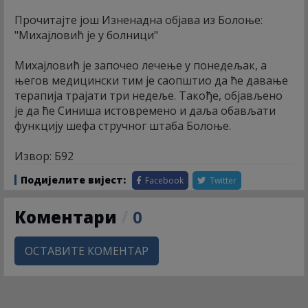
Прочитајте још Изненадна објава из Болоње:
"Михајловић је у болници"
Михајловић је започео лечење у понедељак, а
његов медицински тим је саопштио да ће давање
терапија трајати три недеље. Такође, објављено
је да ће Синиша истовремено и даља обављати
функцију шефа стручног штаба Болоње.
Извор: Б92
Подијелите вијест:
Facebook
Twitter
Коментари
/
0
ОСТАВИТЕ КОМЕНТАР