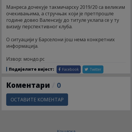
Манреса дочекује такмичарску 2019/20 са великим
очекивањима, а стручњак који је претпрошле
године довео Валенсију до титуле уклапа се у ту
визију перспективног клуба.
О ситуацији у Барселони још нема конкретних
информација.
Извор: мондо.рс
Подијелите вијест:
Facebook
Twitter
Коментари
/
0
ОСТАВИТЕ КОМЕНТАР
Кошарка