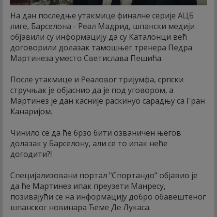
На дан последње утакмице финалне серије АЦБ
лиге, Барселона - Реал Мадрид, шпански медији
објавили су информацију да су Каталонци већ
договорили долазак тамошњег тренера Педра
Мартинеза уместо Светислава Пешића.
После утакмице и Реаловог тријумфа, српски
стручњак је објаснио да је под уговором, а
Мартинез је дан касније раскинуо сарадњу са Гран
Канаријом.
Чинило се да ће брзо бити озваничен његов
долазак у Барселону, али се то ипак неће
догодити?!
Специјализовани портал "Спортандо" објавио је
да ће Мартинез ипак преузети Манресу,
позивајући се на информацију добро обавештеног
шпанског новинара Ћеме Де Лукаса.