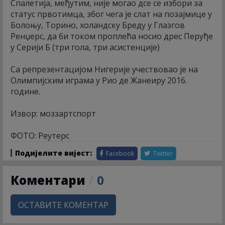
Спалетија, међутим, није могао дсе се избори за
статус првотимца, због чега је слат на позајмице у
Болоњу, Торино, холандску Бреду у Глазгов
Ренџерс, да би током проплећа носио дрес Перуђе
у Серији Б (три гола, три асистенције)
Са репрезентацијом Нигерије учествовао је на
Олимпијским играма у Рио де Жанеиру 2016.
године.
Извор: моззартспорт
ФОТО: Реутерс
Подијелите вијест:
Facebook
Twitter
Коментари
/
0
ОСТАВИТЕ КОМЕНТАР