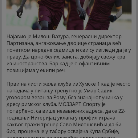
Најавио је Милош Вазура, генерални директор
Партизана, ангажовање двојице странаца већ
почетком наредне седмице и сви су изгледи да је у
праву. Да црно-белих, заиста, добијају свежу крв
из иностранства. Бар кад је о офанзивним
позицијама у екипи реч.
Први на листи жеља клуба из Хумске 1 кад је место
нападача у питању тренутно је Умар Садик,
уговором везан за Рому, без значајног учинка у
дресу римског клуба. МОЗЗАРТ Спорту је
потврђено, са више независних адреса, да се 22-
годишњи Нигеријац уклапа у профил играча
каквог тражи тренер Саво Милошевић и да би
био, процена је у табору освајача Купа Србије,
идеална замена за одлазаћег првог стрелца