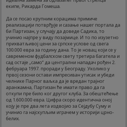
екипе, Рикарда Гомеша.
Да се посао крупним корацима примиче
реализацији потврђује и сазање нашег портала да
би Партизан, у случају да доведе Садика, то
учинио најпре у виду позајмице. И то по изузетно
прихватљивој цени за српске услове од свега
100.000 евра за годину дана. То је новац који се у
савременом фудбалском свету третира багатела и
сад остаје „само“ да централни нападач рођен 2.
фебруара 1997. проради у Београду. Уколико у
првој сезони остави импресиван утисак и убеди
челнике Парног ваљка да је вредан трајног
аранжамна, Партизан ће имати право да га
откупи пре било ког другог клуба. За обештећење
од 1.600.000 евра. Цифра скоро идентична оној
коју је пре два лета издвојио за Сејдубу Суму и
учинио га најскупљим играчем у историји црно-
белих.