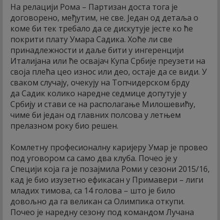
На релацији Рома – Партизан доста тога је
договорено, међутим, не све. Један од детаља о
коме би тек требало да се дискутује јесте ко ће
покрити плату Умара Садика. Хоће ли све
принадлежности и даље бити у ингеренцији
Италијана или ће освајач Купа Србије преузети на
своја плећа цео износ или део, остаје да се види. У
сваком случају, очекују на Топчидерском брду
да Садик колико наредне седмице допутује у
Србију и стави се на располагање Милошевићу,
чиме би један од главних полсова у летњем
прелазном року био решен.
Комлетну професионалну каријеру Умар је провео
под уговором са само два клуба. Почео је у
Специји која га је позајмила Роми у сезони 2015/16,
кад је био изузетно ефикасан у Примавери – лиги
младих тимова, са 14 голова – што је било
довољно да га великан са Олимпика откупи.
Почео је наредну сезону под командом Лучана