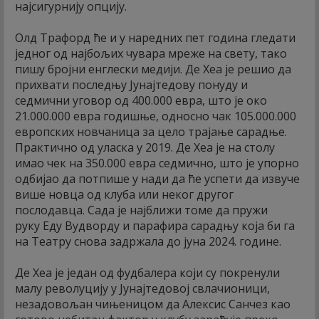
најсигурнију опцију.
Олд Трафорд ће и у наредних пет година гледати
једног од најбољих чувара мреже на свету, тако
пишу бројни енглески медији. Де Хеа је решио да
прихвати последњу Јунајтедову понуду и
седмични уговор од 400.000 евра, што је око
21.000.000 евра годишње, односно чак 105.000.000
европских новчаница за цело трајање сарадње.
Практично од уласка у 2019. Де Хеа је на столу
имао чек на 350.000 евра седмично, што је упорно
одбијао да потпише у нади да ће успети да извуче
више новца од клуба или неког другог
послодавца. Сада је најближи томе да пружи
руку Еду Вудворду и парафира сарадњу која би га
на Театру снова задржала до јуна 2024. године.
Де Хеа је један од фудбалера који су покренули
малу револуцију у Јунајтедовој свлачионици,
незадовољан чињеницом да Алексис Санчез као