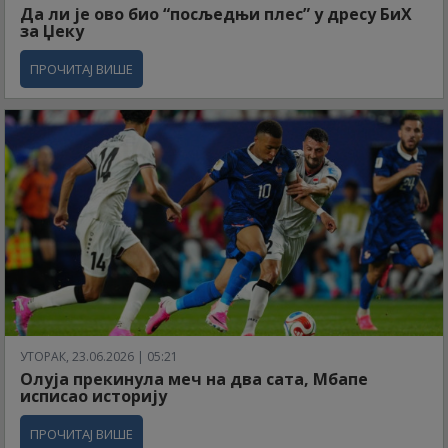
Да ли је ово био “посљедњи плес” у дресу БиХ
за Џеку
ПРОЧИТАЈ ВИШЕ
УТОРАК, 23.06.2026 | 05:21
Олуја прекинула меч на два сата, Мбапе
исписао историју
ПРОЧИТАЈ ВИШЕ