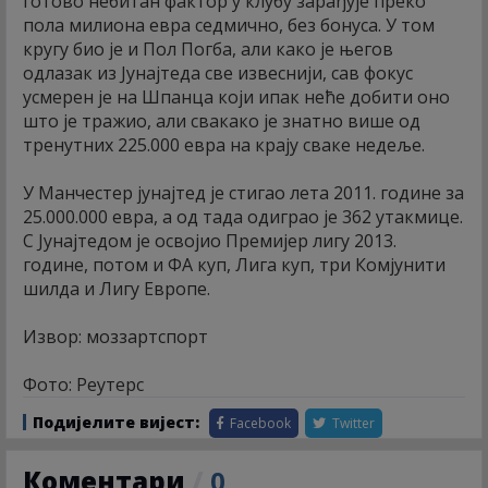
готово небитан фактор у клубу зарађује преко
пола милиона евра седмично, без бонуса. У том
кругу био је и Пол Погба, али како је његов
одлазак из Јунајтеда све извеснији, сав фокус
усмерен је на Шпанца који ипак неће добити оно
што је тражио, али свакако је знатно више од
тренутних 225.000 евра на крају сваке недеље.
У Манчестер јунајтед је стигао лета 2011. године за
25.000.000 евра, а од тада одиграо је 362 утакмице.
С Јунајтедом је освојио Премијер лигу 2013.
године, потом и ФА куп, Лига куп, три Комјунити
шилда и Лигу Европе.
Извор: моззартспорт
Фото: Реутерс
Подијелите вијест:
Facebook
Twitter
Коментари
/
0