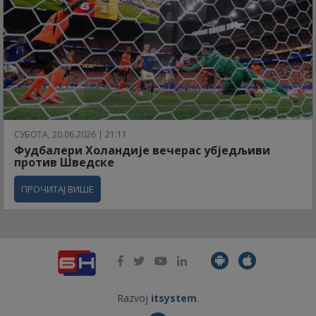
СУБОТА, 20.06.2026 | 21:11
Фудбалери Холандије вечерас убједљиви
против Шведске
ПРОЧИТАЈ ВИШЕ
Razvoj
itsystem
.