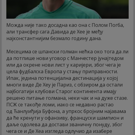
Можда није тако досадна као она с Полом Погба,
али трансфер сага Давида де Хее је међу
најконстантнијим безмало годину дана.
Месецима се шпански голман нећка око тога да ли
да потпише нови уговор с Манчестер јунајтедом
или да окрене нови лист у каријери, због чега је
цела фудбалска Европа у стању приправности.
Ипак, једина потенцијална дестинација у којој
многи виде Де Хеу је Париз, с обзиром да остали
најбогатији клубови Старог континента имају
решено питање голмана, неки чак и на дуже стазе.
ПСЖ се такође ломи, иако се недавно растао
од Ђанлуиђија Буфона, а упркос бројним најавама
да ће кренути у офанзиву, француски шампион и
даље одолева да достави званичну понуду, због
чега се и Де Хеа изгледа одлучио да изабере