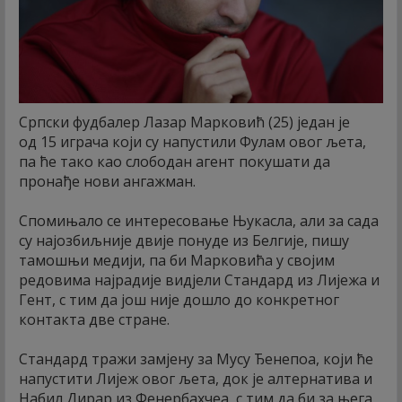
Српски фудбалер Лазар Марковић (25) један је
од 15 играча који су напустили Фулам овог љета,
па ће тако као слободан агент покушати да
пронађе нови ангажман.
Спомињало се интересовање Њукасла, али за сада
су најозбиљније двије понуде из Белгије, пишу
тамошњи медији, па би Марковића у својим
редовима најрадије видјели Стандард из Лијежа и
Гент, с тим да још није дошло до конкретног
контакта две стране.
Стандард тражи замјену за Мусу Ђенепоа, који ће
напустити Лијеж овог љета, док је алтернатива и
Набил Дирар из Фенербахчеа, с тим да би за њега