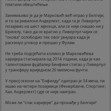
платили обештећење.
Занимљиво је да је Марковић већ играо у Белгији,
и то за ривалски Андерлехт, када га је Ливерпул
позајмио на шест мјесеци, али се није снашао ни у
Бриселу, тако да се вратио у Ливерпул чијих се
"окова" ослободио тек овог јануара када је
раскинуо уговор и прешао у Фулам.
Не треба подсјећати колико је Марковићева
каријера стагнирала од 2014. године, када је као
талентовани фудбалер Бенфике стигао у Ливерпул
у трансферу вриједном 20 милиона фунти.
У првој сезони на "Енфилду" одиграо је 34 меча, па
ишао на четири позајмице (Фенербахче, Спортинг,
Хал, Андерлехт) гдје се није наиграо.
Може ли "спас каријере" да пронађе у Белгији?