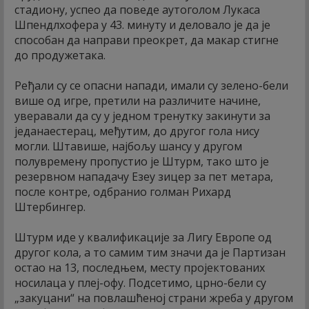
стадиону, успео да поведе аутоголом Лукаса
Шпендлхофера у 43. минуту и деловало је да је
способан да направи преокрет, да макар стигне
до продужетака.
Ређали су се опасни напади, имали су зелено-бели
више од игре, претили на различите начине,
уверавали да су у једном тренутку закинути за
једанаестерац, међутим, до другог гола нису
могли. Штавише, најбољу шансу у другом
полувремену пропустио је Штурм, тако што је
резервном нападачу Езеу зицер за пет метара,
после контре, одбранио голман Рихард
Штербингер.
Штурм иде у квалификације за Лигу Европе од
другог кола, а то самим тим значи да је Партизан
остао на 13, последњем, месту пројектованих
носилаца у плеј-офу. Подсетимо, црно-бели су
„закуцани“ на повлашћеној страни жреба у другом