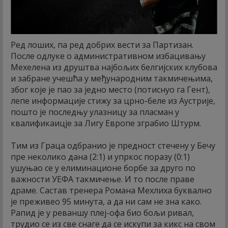
Ред лоших, па ред добрих вести за Партизан.
После одлуке о административном избацивању
Мехелена из друштва најбољих белгијских клубова
и забране учешћа у међународним такмичењима,
због које је пао за једно место (потиснуо га Гент),
лепе информације стижу за црно-беле из Аустрије,
пошто је последњу улазницу за пласман у
квалификаицје за Лигу Европе зграбио Штурм.
Тим из Граца одбранио је предност стечену у Бечу
пре неколико дана (2:1) и упркос поразу (0:1)
ушуњао се у елиминационе борбе за друго по
важности УЕФА такмичење. И то после праве
драме. Састав тренера Романа Мехлиха буквално
је преживео 95 минута, а да ни сам не зна како.
Рапид је у реваншу плеј-офа био бољи ривал,
трудио се из све снаге да се искупи за кикс на свом