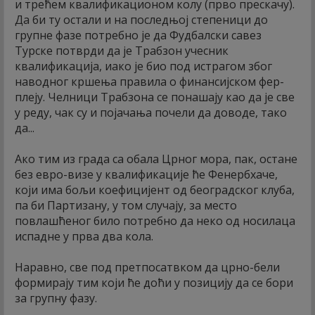
и трећем квалификационом колу (прво прескачу).
Да би ту остали и на последњој степеници до
групне фазе потребно је да Фудбалски савез
Турске потврди да је Трабзон учесник
квалификација, иако је био под истрагом због
наводног кршења правила о финансијском фер-
плеју. Челници Трабзона се понашају као да је све
у реду, чак су и појачања почели да доводе, тако
да...
Ако тим из града са обала Црног мора, пак, остане
без евро-визе у квалификације ће Фенербхаче,
који има бољи коефицијент од београдског клуба,
па би Партизану, у том случају, за место
повлашћеног било потребно да неко од носилаца
испадне у прва два кола.
Наравно, све под претпосатвком да црно-бели
формирају тим који ће доћи у позицију да се бори
за групну фазу.