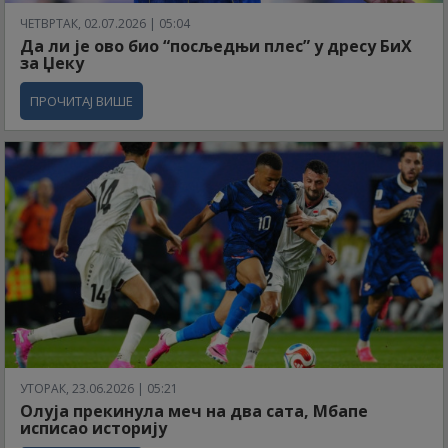
ЧЕТВРТАК, 02.07.2026 | 05:04
Да ли је ово био “посљедњи плес” у дресу БиХ
за Џеку
ПРОЧИТАЈ ВИШЕ
УТОРАК, 23.06.2026 | 05:21
Олуја прекинула меч на два сата, Мбапе
исписао историју