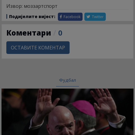
Извор: моззартспорт
Подијелите вијест:
Facebook
Twitter
Коментари
/
0
ОСТАВИТЕ КОМЕНТАР
Фудбал