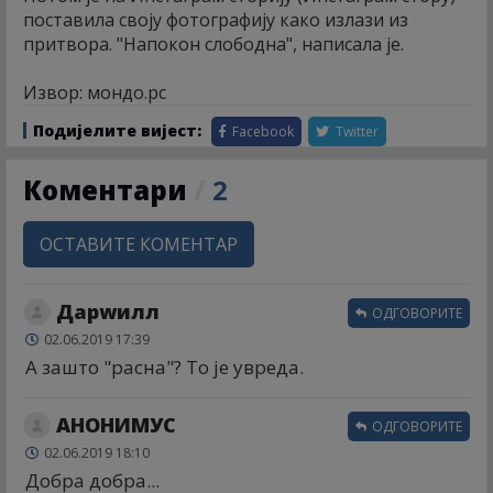
поставила своју фотографију како излази из
притвора. "Напокон слободна", написала је.
Извор: мондо.рс
Подијелите вијест:
Facebook
Twitter
Коментари
/
2
ОСТАВИТЕ КОМЕНТАР
Дарwилл
ОДГОВОРИТЕ
02.06.2019 17:39
А зашто "расна"? То је увреда.
АНОНИМУС
ОДГОВОРИТЕ
02.06.2019 18:10
Добра добра...