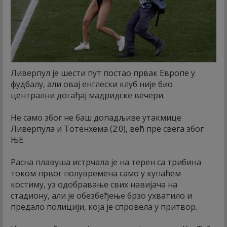
Ливерпул је шести пут постао првак Европе у
фудбалу, али овај енглески клуб није био
централни догађај мадридске вечери.
Не само због не баш допадљиве утакмице
Ливерпула и Тотенхема (2:0), већ пре свега због
ЊЕ.
Расна плавуша истрчала је на терен са трибина
током првог полувремена само у купаћем
костиму, уз одобравање свих навијача на
стадиону, али је обезбеђење брзо ухватило и
предало полицији, која је спровела у притвор.