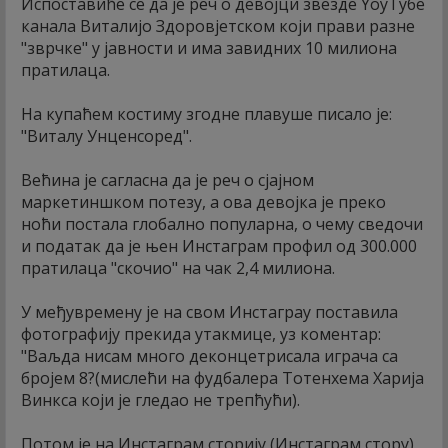
Испоставиће се да је реч о девојци звезде YоуТубе
канала Виталијо Здоровјетском који прави разне
"зврчке" у јавности и има завидних 10 милиона
пратилаца.
На купаћем костиму згодне плавуше писало је:
"Виталy Унценсоред".
Већина је сагласна да је реч о сјајном
маркетиншком потезу, а ова девојка је преко
ноћи постала глобално популарна, о чему сведочи
и податак да је њен Инстаграм профил од 300.000
пратилаца "скочио" на чак 2,4 милиона.
У међувремену је на свом Инстаграу поставила
фотографију прекида утакмице, уз коментар:
"Ваљда нисам много деконцетрисала играча са
бројем 8?(мислећи на фудбалера Тотенхема Харија
Винкса који је гледао не трепћући).
Потом је на Инстаграм сторију (Инстаграм сторy)