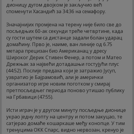
дионицу дугом двојком је закључио већ
споменути Хасандић за 34:36 на семафору.
Значајнијих промјена на терену није било све до
посљедњих 60-ак секунди треће четвртине, када
су гости шутем са дистанце задали болан ударац
домаћину. Прво је, наиме, ван линије од 6.75
метара прецизан био Американац у дресу
Широког Дерик Стивен Фенер, а потом и Матео
Дрежњак за највећи дотадашњи гостујући плус
(44:52). Послије предаха који је затражио Јусуп,
узвратио је Бајрамовић, али је амерички
организатор игре новим поготком у смирај
претпосљедњег периода поново утишао публику
на Грбавици (47:55).
Исти играч је у другом минуту посљедње дионице
украо једну лопту на центру и потом закуцао, те
сатјерао домаће кошаркаше међу конопце. У тим
тренуцима ОКК Спарс, видно нервозан, кренуо је