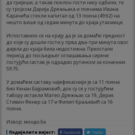
да гријеши, а такав поклон гости нису одбили, те
су тројком Дарија Дрежњака и поенима Ивана
Карачића стекли капитал од 13 поена (49:62) на
нешто више од седам минута до краја утакмице.
Испоставило се на крају да је за домаће предност
до које су дошли гости у прва два-три минута овог
дијела до краја била недостижна. Преостали
период до посљедњег оглашавања сирене
гостујући састав је одрадио рутински за коначних
59:75.
У домаћем саставу најефикаснији је са 11 поена
био Кенан Бајрамовић, док су се у гостујућем
табору истакли Матео Дрежњак са 19, Дерик
Стивен Фенер са 17 и Филип Краљевић са 16
поена.
Извор: мондо.ба
Подијелите вијест:
Facebook
Twitter