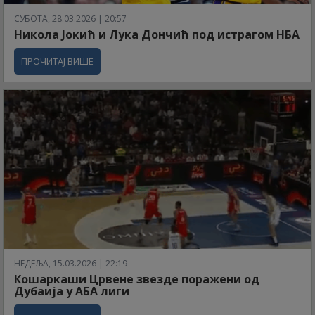
СУБОТА, 28.03.2026 | 20:57
Никола Јокић и Лука Дончић под истрагом НБА
ПРОЧИТАЈ ВИШЕ
НЕДЕЉА, 15.03.2026 | 22:19
Кошаркаши Црвене звезде поражени од
Дубаија у АБА лиги