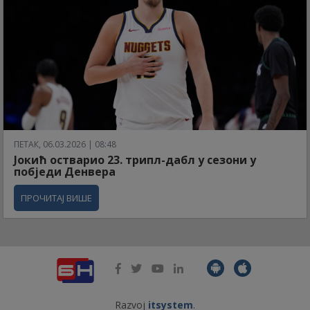
ПЕТАК, 06.03.2026 | 08:48
Јокић остварио 23. трипл-дабл у сезони у
побједи Денвера
ПРОЧИТАЈ ВИШЕ
Razvoj
itsystem
.