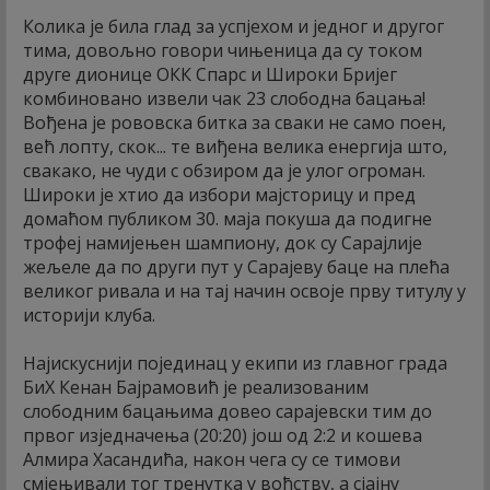
Колика је била глад за успјехом и једног и другог
тима, довољно говори чињеница да су током
друге дионице ОКК Спарс и Широки Бријег
комбиновано извели чак 23 слободна бацања!
Вођена је рововска битка за сваки не само поен,
већ лопту, скок... те виђена велика енергија што,
свакако, не чуди с обзиром да је улог огроман.
Широки је хтио да избори мајсторицу и пред
домаћом публиком 30. маја покуша да подигне
трофеј намијењен шампиону, док су Сарајлије
жељеле да по други пут у Сарајеву баце на плећа
великог ривала и на тај начин освоје прву титулу у
историји клуба.
Најискуснији појединац у екипи из главног града
БиХ Кенан Бајрамовић је реализованим
слободним бацањима довео сарајевски тим до
првог изједначења (20:20) још од 2:2 и кошева
Алмира Хасандића, након чега су се тимови
смјењивали тог тренутка у вођству, а сјајну