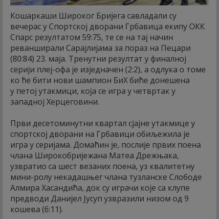
Кошаркаши Широког Бријега савладали су
вечерас у Спортској дворани Грбавица екипу ОКК
Спарс резултатом 59:75, те се на тај начин
реванширали Сарајлијама за пораз на Пецари
(80:84) 23. маја. Тренутни резултат у финалној
серији плеј-офа је изједначен (2:2), а одлука о томе
ко ће бити нови шампион БиХ биће донешена
у петој утакмици, која се игра у четвртак у
западној Херцеговини.
Први десетоминутни квартал сјајне утакмице у
спортској дворани на Грбавици обиљежила је
игра у серијама. Домаћин је, послије првих поена
члана Широкобријежана Матеа Дрежњака,
узвратио са шест везаних поена, уз квалитетну
мини-ролу некадашњег члана тузланске Слободе
Алмира Хасандића, док су играчи које са клупе
предводи Данијел Јусуп узвразили низом од 9
кошева (6:11).