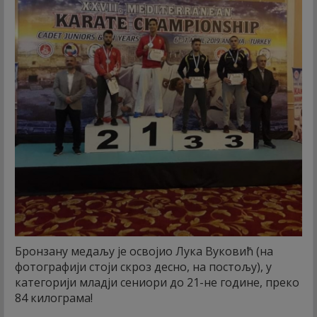
Бронзану медаљу је освојио Лука Вуковић (на
фотографији стоји скроз десно, на постољу), у
категорији младји сениори до 21-не године, преко
84 килограма!