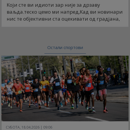
Који сте ви идиоти зар није за дрзаву
ваљда.теско цемо ми напред,Кад ви новинари
нис те објективни ста оцекивати од градјана,
Остали спортови
СУБОТА, 18.04.2026 | 09:06