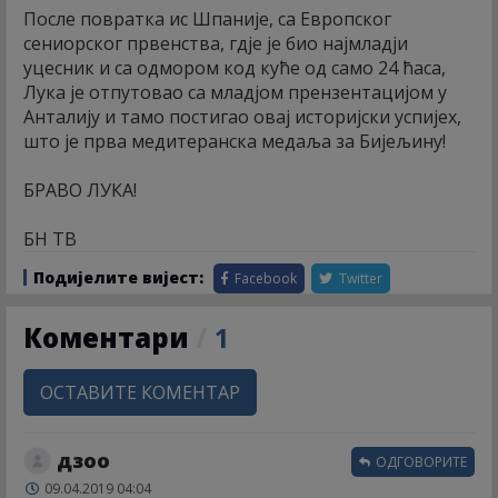
После повратка ис Шпаније, са Европског
сениорског првенства, гдје је био најмладји
уцесник и са одмором код куће од само 24 ћаса,
Лука је отпутовао са младјом прензентацијом у
Анталију и тамо постигао овај историјски успијех,
што је прва медитеранска медаља за Бијељину!
БРАВО ЛУКА!
БН ТВ
Подијелите вијест:
Facebook
Twitter
Коментари
/
1
ОСТАВИТЕ КОМЕНТАР
дзоо
ОДГОВОРИТЕ
09.04.2019 04:04