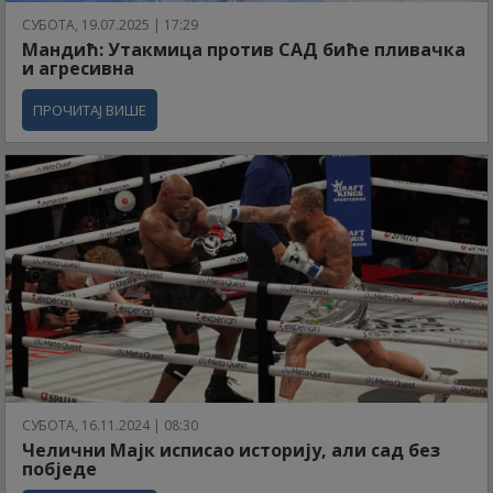
СУБОТА, 19.07.2025 | 17:29
Мандић: Утакмица против САД биће пливачка
и агресивна
ПРОЧИТАЈ ВИШЕ
СУБОТА, 16.11.2024 | 08:30
Челични Мајк исписао историју, али сад без
побједе