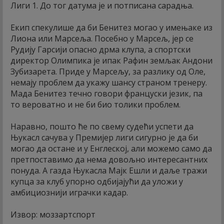
Лиги 1. До тог датума је и потписана сарадња.
Екип спекулише да би Бенитез могао у имењаке из
Лиона или Марсеља. Посебно у Марсељ, јер се
Рудију Гарсији опасно дрма клупа, а спортски
директор Олимпика је ипак Рафин земљак Андони
Зубизарета. Приде у Марсељу, за разлику од Оле,
немају проблем да укажу шансу страном тренеру.
Мада Бенитез течно говори француски језик, па
то вероватно и не би био толики проблем.
Наравно, пошто ће по свему судећи успети да
Њукасл сачува у Премијер лиги сигурно је да би
могао да остане и у Енглеској, али можемо само да
претпоставимо да нема довољно интересантних
понуда. А газда Њукасла Мајк Ешли и даље тражи
купца за клуб упорно одбијајући да уложи у
амбициознији играчки кадар.
Извор: моззартспорт