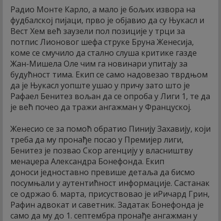
Радио Монте Карло, а мало је бољих извора на
фудбалској пијаци, прво је објавио да су Њукасл и
Вест Хем већ заузели пол позиције у трци за
потпис Лионовог шефа струке Бруна Женесија,
коме се смучило да стално слуша критике газде
Жан-Мишела Оле чим га новинари упитају за
будућност тима. Екип се само надовезао тврдњом
да је Њукасл уопште ушао у причу зато што је
Рафаел Бенитез вољан да се опроба у Лиги 1, те да
је већ почео да тражи ангажман у Француској.
Женесио се за помоћ обратио Пинију Захавију, који
треба да му пронађе посао у Премијер лиги,
Бенитез је позвао Скор агенцију у власништву
менаџера Александра Бонефонда. Екип
доноси једноставно превише детаља да бисмо
посумњали у аутентићност информације. Састанак
се одржао 6. марта, присуствовао је иРичард Грин,
Рафин адвокат и саветник. Задатак Бонефонда је
само да му до 1. септембра пронађе ангажман у