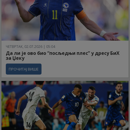
ЧЕТВРТАК, 02.07.2026 | 05:04
Да ли је ово био “посљедњи плес” у дресу БиХ
за Џеку
ПРОЧИТАЈ ВИШЕ