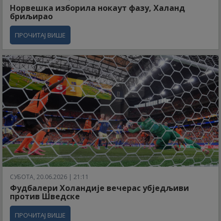
Норвешка изборила нокаут фазу, Халанд
бриљирао
ПРОЧИТАЈ ВИШЕ
СУБОТА, 20.06.2026 | 21:11
Фудбалери Холандије вечерас убједљиви
против Шведске
ПРОЧИТАЈ ВИШЕ