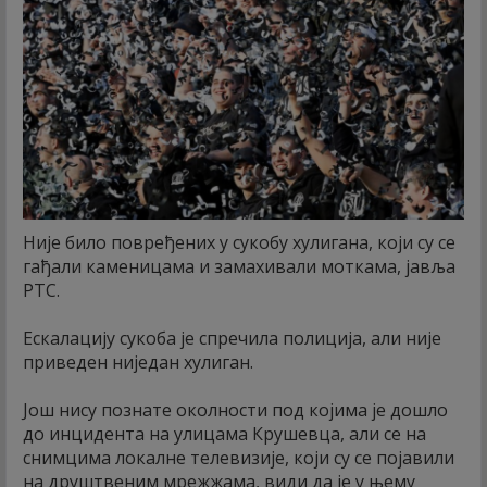
Није било повређених у сукобу хулигана, који су се
гађали каменицама и замахивали моткама, јавља
РТС.
Ескалацију сукоба је спречила полиција, али није
приведен ниједан хулиган.
Још нису познате околности под којима је дошло
до инцидента на улицама Крушевца, али се на
снимцима локалне телевизије, који су се појавили
на друштвеним мрежжама, види да је у њему