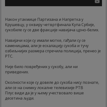
Након утакмице Партизана и Напретка у
Крушевцу, у оквиру четвртфинала Купа Србије,
сукобиле су се две фракције навијача црно-белих.
Навијачи који су имали мотке, гађали су се
каменицама, али је ескалацију сукоба и тучу
озбиљнијих размера спречила полиција, пренео је
РТС.
Није било повређених у сукобу, али ни
приведених.
Околности које су довеле до сукоба нису познате,
али се на снимку локалне телевизије РТВ
Плус види да је у њему учествовало више
десетина људи.