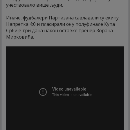
учествовало више људи.
Иначе, фудбалери Партизана савладали су екипу
Напретка 4:0 и пласирали се у полуфинале Купа
Србије три дана након оставке тренер Зорана
Мирковића.