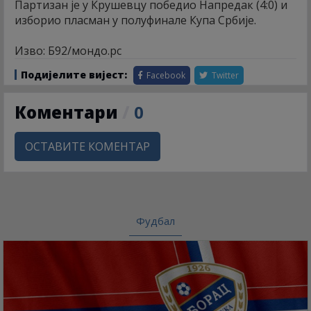
Партизан је у Крушевцу победио Напредак (4:0) и
изборио пласман у полуфинале Купа Србије.
Изво: Б92/мондо.рс
Подијелите вијест:
Facebook
Twitter
Коментари
/
0
ОСТАВИТЕ КОМЕНТАР
Фудбал