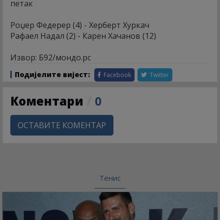
петак
Роџер Федерер (4) - Херберт Хуркач
Рафаел Надал (2) - Карен Хачанов (12)
Извор: Б92/мондо.рс
Подијелите вијест:
Facebook
Twitter
Коментари
/
0
ОСТАВИТЕ КОМЕНТАР
Тенис