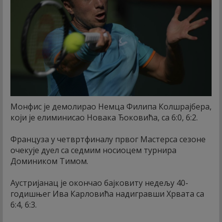
Монфис је демолирао Немца Филипа Колшрајбера,
који је елиминисао Новака Ђоковића, са 6:0, 6:2.
Француза у четвртфиналу првог Мастерса сезоне
очекује дуел са седмим носиоцем турнира
Домиником Тимом.
Аустријанац је окончао бајковиту недељу 40-
годишњег Ива Карловића надигравши Хрвата са
6:4, 6:3.