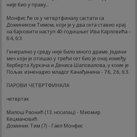
није био у праву...
Монфис ће се у четвртфиналу састати са
Домиником Тимом, који је у два сета ставио крај
на бајковити наступ 40-годишњег Ива Карловића -
6:4, 6:3.
Генерално у среду није било много драме. Једини
меч који је отишао у трећи сет био је онај између
Херберта Хуркача и Дениса Шаповалова, у коме је
Пољак изненадио младог Канађанина - 7:6, 2:6, 6:3.
ПАРОВИ ЧЕТВРТФИНАЛА
четвртак
Милош Раонић (13. носилац) - Миомир
Кецмановић
Доминик Тим (7) - Гаел Монфис