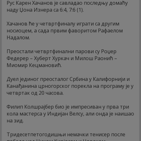
Рус Карен Хачанов је савладао последњу домаћу
наду Џона Изнера са 6:4, 7:6 (1).
Хачанов ће у четвртфиналу играти са другим
носиоцем, а сада првим фаворитом Рафаелом
Надалом.
Преостали четвртфинални парови су Роџер
Федерер – Хуберт Хуркач и Милош Раонић –
Миомир Кецмановић.
Дуел јединог преосталог Србина у Калифорнији и
Канађанина црногорског порекла на програму је у
четвртак од 20 часова.
Филип Колшрајбер био је импресиван у прва три
кола мастерса у Индијан Велсу, али онда је наишао
на зид.
Тридесетпетогодишњи немачки тенисер после