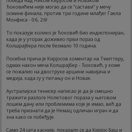
победа над Ником Кирјосом и Новаком
Ђоковићем није могао да се "састави" у мечу
осмине финала, против три године млађег Гаела
Монфиса - 0:6, 2:6!
То показује колико је Ђоковић био индиспониран,
када је у уторак доживео први пораз од
Колшрајбера после безмало 10 година.
Посебна прича је Кирјосов коментар на Тwиттеру,
одмах након меча Колшрајбер - Ђоковић, у коме
се пожалио на двоструке аршине навијача и
медија, када су у питању он и Новак.
Аустралијски тенисер написао је да је смешно
тражити разлоге Нолетовог пораза у његовом
лошем дану или проблемима које је имао, већ да
треба признати да је Немац одличан играч и да
зна како се побеђује.
Само 24 сата касније, показало се да Кирјос баш и