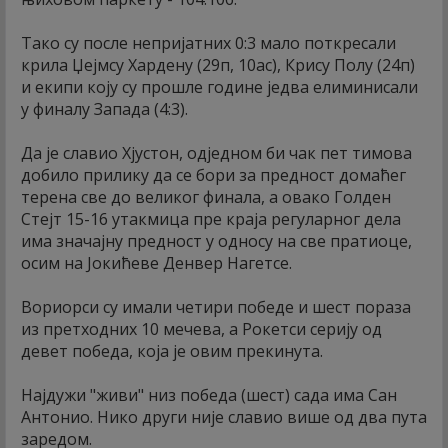
Тако су после непријатних 0:3 мало поткресали
крила Џејмсу Хардену (29п, 10ас), Крису Полу (24п)
и екипи коју су прошле године једва елиминисали
у финалу Запада (4:3).
Да је славио Хјустон, одједном би чак пет тимова
добило прилику да се бори за предност домаћег
терена све до великог финала, а овако Голден
Стејт 15-16 утакмица пре краја регуларног дела
има значајну предност у односу на све пратиоце,
осим на Јокићеве Денвер Нагетсе.
Вориорси су имали четири победе и шест пораза
из претходних 10 мечева, а Рокетси серију од
девет победа, која је овим прекинута.
Најдужи "живи" низ победа (шест) сада има Сан
Антонио. Нико други није славио више од два пута
заредом.