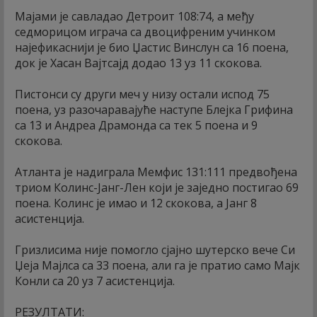
Мајами је савладао Детроит 108:74, а међу
седморицом играча са двоцифреним учинком
најефикаснији је био Џастис Винслун са 16 поена,
док је Хасан Вајтсајд додао 13 уз 11 скокова.
Пистонси су други меч у низу остали испод 75
поена, уз разочаравајуће наступе Блејка Грифина
са 13 и Андреа Драмонда са тек 5 поена и 9
скокова.
Атланта је надиграла Мемфис 131:111 предвођена
триом Колинс-Јанг-Лен који је заједно постигао 69
поена. Колинс је имао и 12 скокова, а Јанг 8
асистенција.
Гризлисима није помогло сјајно шутерско вече Си
Џеја Мајлса са 33 поена, али га је пратио само Мајк
Конли са 20 уз 7 асистенција.
РЕЗУЛТАТИ: