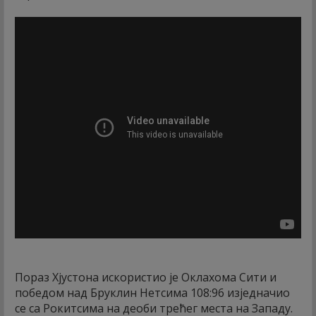
Пораз Хјустона искористио је Оклахома Сити и
победом над Бруклин Нетсима 108:96 изједначио
се са Рокитсима на деоби трећег места на Западу.