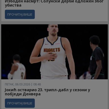
Избоден насмрт: Солунски дерби одложен због
убиства
ПРОЧИТАЈ ВИШЕ
ПЕТАК, 06.03.2026 | 08:48
Јокић остварио 23. трипл-дабл у сезони у
побједи Денвера
ПРОЧИТАЈ ВИШЕ