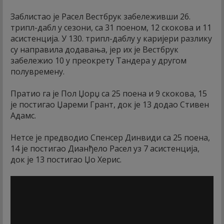
Заблистао је Расел Вестбрук забележивши 26.
трипл-дабл у сезони, са 31 поеном, 12 скокова и 11
асистенција. У 130. трипл-даблу у каријери разлику
су направила додавања, јер их је Вестбрук
забележио 10 у преокрету Тандера у другом
полувремену.
Пратио га је Пол Џорџ са 25 поена и 9 скокова, 15
је постигао Џареми Грант, док је 13 додао Стивен
Адамс.
Нетсе је предводио Спенсер Динвиди са 25 поена,
14 је постигао Дианђело Расел уз 7 асистенција,
док је 13 постигао Џо Херис.