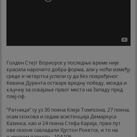
Голден Стејт Вориорсе у последње време није
красила нарочито добра форма, али у ноћи између
среде и четвртка успели су да без повређеног
Кевина Дурента остваре вредну победу, можда и
кључну за освајање првог места на Западу пред
плеј-оф.
"Ратници" су уз 30 поена Клеја Томпсона, 27 поена,
осам скокова и седам асистенција Демаркуса
Казинса, као и 24 поена Стефа Карија, први пут
ове сезоне савладали Хјустон Рокетсе, и то на
њиховом паркету - 104:106.