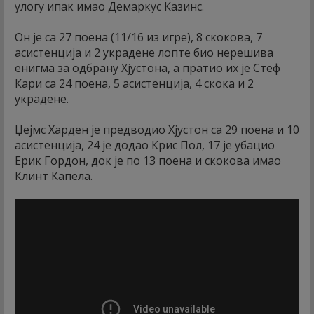
улогу ипак имао Демаркус Казинс.
Он је са 27 поена (11/16 из игре), 8 скокова, 7
асистенција и 2 украдене лопте био нерешива
енигма за одбрану Хјустона, а пратио их је Стеф
Кари са 24 поена, 5 асистенција, 4 скока и 2
украдене.
Џејмс Харден је предводио Хјустон са 29 поена и 10
асистенција, 24 је додао Крис Пол, 17 је убацио
Ерик Гордон, док је по 13 поена и скокова имао
Клинт Капела.