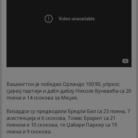
Вашингтон је победио Орландо 100:90, упркос
сјајној партији и дабл-даблу Николе Вучевића са 20
поена и 14 скокова за Меџик.
Визардсе су предводили Бредли Бил са 23 поена, 7
асистенција и 6 скокова, Томас Брајант са 21
поеном и 10 скокова, те Џабари Паркер са 19
поена и 9 скокова.