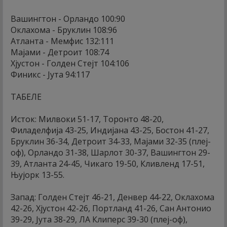
Вашингтон - Орландо 100:90
Оклахома - Бруклин 108:96
Атланта - Мемфис 132:111
Мајами - Детроит 108:74
Хјустон - Голден Стејт 104:106
Финикс - Јута 94:117
ТАБЕЛЕ
Исток: Милвоки 51-17, Торонто 48-20,
Филаделфија 43-25, Индијана 43-25, Бостон 41-27,
Бруклин 36-34, Детроит 34-33, Мајами 32-35 (плеј-
оф), Орландо 31-38, Шарлот 30-37, Вашингтон 29-
39, Атланта 24-45, Чикаго 19-50, Кливленд 17-51,
Њујорк 13-55.
Запад: Голден Стејт 46-21, Денвер 44-22, Оклахома
42-26, Хјустон 42-26, Портланд 41-26, Сан Антонио
39-29, Јута 38-29, ЛА Клиперс 39-30 (плеј-оф),