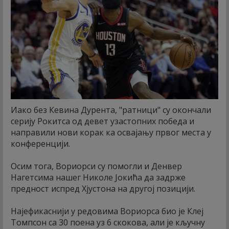
Иако без Кевина Дурента, "ратници" су окончали
серију Рокитса од девет узастопних победа и
направили нови корак ка освајању првог места у
конференцији.
Осим тога, Вориорси су помогли и Денвер
Нагетсима нашег Николе Јокића да задрже
предност испред Хјустона на другој позицији.
Најефикаснији у редовима Вориорса био је Клеј
Томпсон са 30 поена уз 6 скокова, али је кључну