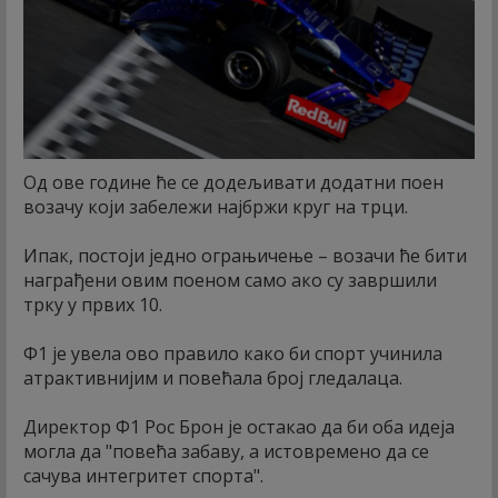
Од ове године ће се додељивати додатни поен
возачу који забележи најбржи круг на трци.
Ипак, постоји једно ограњичење – возачи ће бити
награђени овим поеном само ако су завршили
трку у првих 10.
Ф1 је увела ово правило како би спорт учинила
атрактивнијим и повећала број гледалаца.
Директор Ф1 Рос Брон је остакао да би оба идеја
могла да "повећа забаву, а истовремено да се
сачува интегритет спорта".