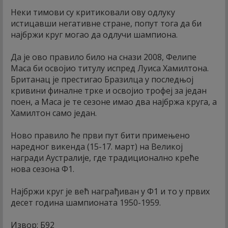
Неки тимови су критиковали ову одлуку
истицавши негативне стране, попут тога да би
најбржи круг могао да одлучи шампиона.
Да је ово правило било на снази 2008, Фелипе
Маса би освојио титулу испред Луиса Хамилтона.
Британац је престигао Бразилца у последњој
кривини финалне трке и освојио трофеј за један
поен, а Маса је те сезоне имао два најбржа круга, а
Хамилтон само један.
Ново правило ће први пут бити примењено
наредног викенда (15-17. март) на Великој
награди Аустралије, где традиционално креће
нова сезона Ф1.
Најбржи круг је већ награђиван у Ф1 и то у првих
десет година шампионата 1950-1959.
Извор: Б92