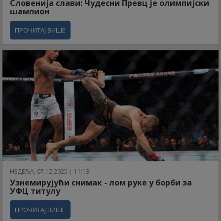
Словенија слави: Чудесни Превц је олимпијски
шампион
ПРОЧИТАЈ ВИШЕ
НЕДЕЉА, 07.12.2025 | 11:13
Узнемирујући снимак - лом руке у борби за
УФЦ титулу
ПРОЧИТАЈ ВИШЕ