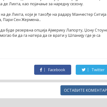
а де Лихта, као појачање за наредну сезону.
 на де Лихта, који је такође на радару Манчестер Ситија
а, Пари Сен Жермена...
 да буде резервна опција Ајмерику Лапорту, Џону Стоун
огао би да га натера да се врати у Шпанију где је са
Facebook
Twitter
ОСТАВИТЕ КОМЕНТАР