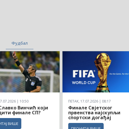
Фудбал
7.07.2026 | 10:50
ПЕТАК, 17.07.2026 | 08:17
 Славко Винчић који
Финале Свјетског
дити финале СП?
првенства најскупљи
спортски догађај
ИТАЈ ВИШЕ
ПРОЧИТАЈ ВИШЕ