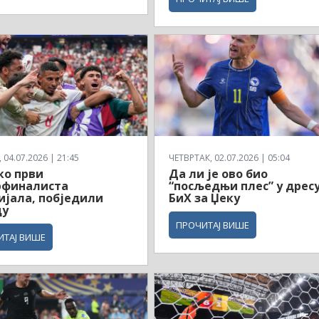
04.07.2026 | 21:45
ЧЕТВРТАК, 02.07.2026 | 05:04
ко први
Да ли је ово био
рфиналиста
“посљедњи плес” у дрес
јала, побједили
БиХ за Џеку
ду
ПРОЧИТАЈ ВИШЕ
ИТАЈ ВИШЕ