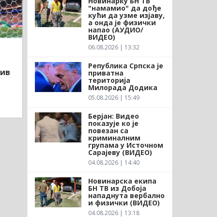
Новинарку БН ТВ
"намамио" да дође
кући да узме изјаву,
а онда је физички
напао (АУДИО/
ВИДЕО)
06.08.2026 | 13:32
Република Српска је
тив
приватна
територија
Милорада Додика
05.08.2026 | 15:49
Берјан: Видео
показује ко је
повезан са
криминалним
групама у Источном
Сарајеву (ВИДЕО)
04.08.2026 | 14:40
Новинарска екипа
БН ТВ из Добоја
нападнута вербално
и физички (ВИДЕО)
04.08.2026 | 13:18