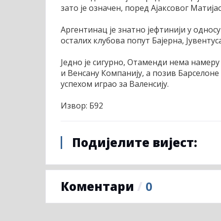
зато је означен, поред Ајаксовог Матијас
Аргентинац је знатно јефтинији у односу
осталих клубова попут Бајерна, Јувентус
Једно је сигурно, Отаменди нема намеру
и Венсану Компанију, а позив Барселоне м
успехом играо за Валенсију.
Извор: Б92
Подијелите вијест:
Коментари
/
0