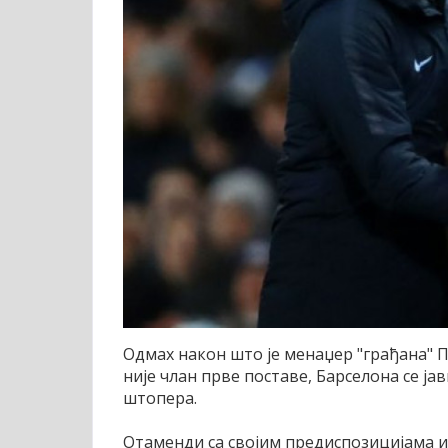
Одмах након што је менаџер "грађана" 
није члан прве поставе, Барселона се јав
штопера.
Отаменди са својим предиспозицијама и