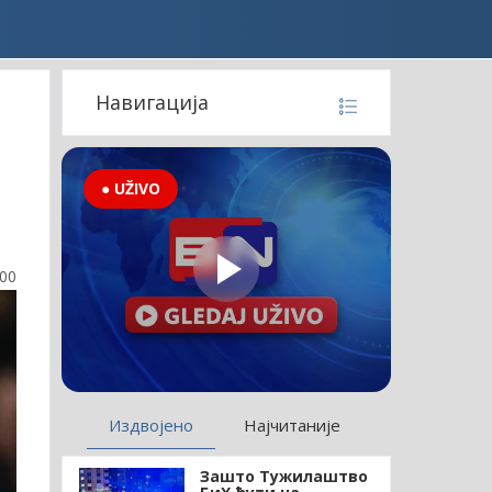
Навигација
● UŽIVO
:00
Издвојено
Најчитаније
Зашто Тужилаштво