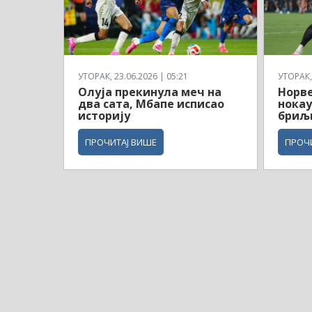
УТОРАК, 23.06.2026 | 05:21
УТОРАК, 
Олуја прекинула меч на
Норв
два сата, Мбапе исписао
нокау
историју
бриљ
ПРОЧИТАЈ ВИШЕ
ПРОЧ