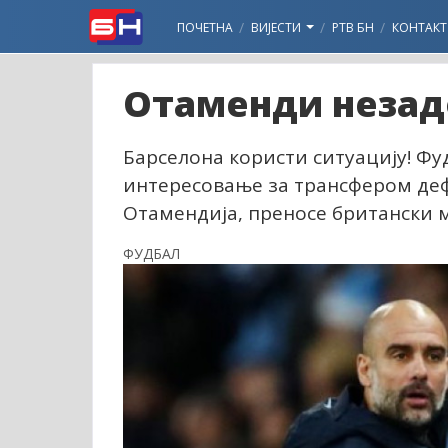
ПОЧЕТНА
ВИЈЕСТИ
РТВ БН
КОНТАКТ
Отаменди незадо
Барселона користи ситуацију! Фу
интересовање за трансфером деф
Отамендија, преносе британски 
ФУДБАЛ