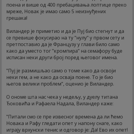
поена и више од 400 пребацивања лоптице преко
мреже, Новак је имао само 5 неизнуђених
грешака!
Виландер је приметио и да је Пуј био стегнут и да
се превише фокусирао на ту "нулу" у првом сету и
претпоставио да је Французу у глави било само
како да уместо тог "кромпира" на семафору буде
исписан неки други број поред његовог имена.
"Пуј је размишљао само о томе како да освоји
неки гем, а не како да осваја поене. То је био
његов велики проблем", оценио је Виландер.
О ономе шта нас чека у недељу, у дуелу титана
Ђоковића и Рафаела Надала, Виландер каже:
"Питали смо се пре извесног времена да ли ћемо
Новака и Рафу гледати опет у напону снаге, како
играју врхунски тенис и одговор је: Да! Ево их опет!