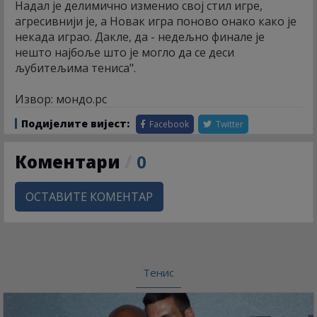
Надал је делимично изменио свој стил игре,
агресивнији је, а Новак игра поново онако како је
некада играо. Дакле, да - недељно финале је
нешто најбоље што је могло да се деси
љубитељима тениса".
Извор: мондо.рс
Подијелите вијест:
Facebook
Twitter
Коментари
/
0
ОСТАВИТЕ КОМЕНТАР
Тенис