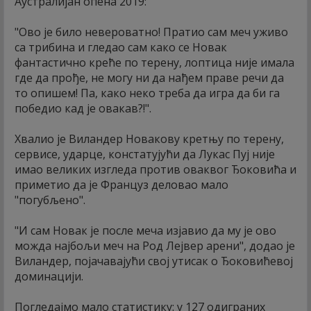
Аустралијан опена 2019:
"Ово је било невероватно! Пратио сам меч уживо
са трибина и гледао сам како се Новак
фантастично креће по терену, лоптица није имала
где да прође, не могу ни да нађем праве речи да
то опишем! Па, како неко треба да игра да би га
победио кад је овакав?!".
Хвалио је Виландер Новакову кретњу по терену,
сервисе, ударце, констатујући да Лукас Пуј није
имао великих изгледа против оваквог Ђоковића и
приметио да је Француз деловао мало
"погубљено".
"И сам Новак је после меча изјавио да му је ово
можда најбољи меч на Род Лејвер арени", додао је
Виландер, појачавајући свој утисак о Ђоковићевој
доминацији.
Погледајмо мало статистику: у 127 одиграних