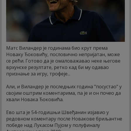
Матс Виландер је годинама био крут према
Новаку Ђоковићу, пословично непријатан, може
се рећи. Готово да је омаловажавао неке његове
врхунске резултате, ретко кад би му одавао
признање за игру, трофеје...
Али, и Виландер је последњих година "посустао" у
својим оштрим коментарима, па је и он почео да
хвали Новака Ђоковића.
Ево шта је 54-годишњи Швеђанин изјавио у
редовном коментару после Новакове бриљантне
победе над Лукасом Пујом у полуфиналу