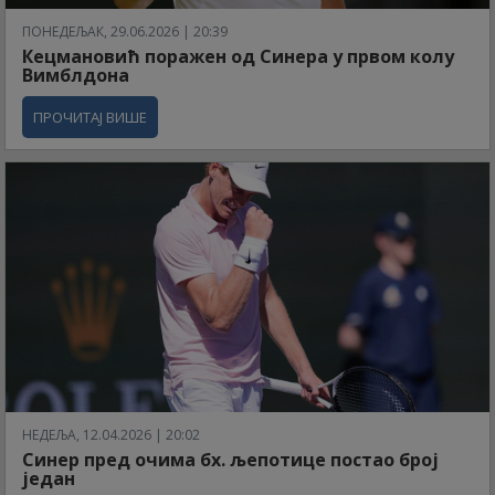
ПОНЕДЕЉАК, 29.06.2026 | 20:39
Кецмановић поражен од Синера у првом колу
Вимблдона
ПРОЧИТАЈ ВИШЕ
НЕДЕЉА, 12.04.2026 | 20:02
Синер пред очима бх. љепотице постао број
један