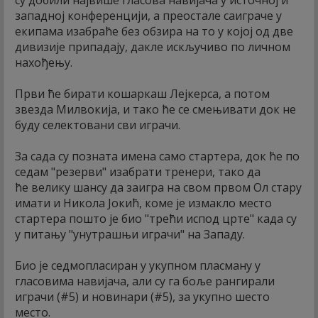
западној конференцији, а преостале саиграче у
екипама изабраће без обзира на то у којој од две
дивизије припадају, дакле искључиво по личном
нахођењу.
Први ће бирати кошаркаш Лејкерса, а потом
звезда Милвокија, и тако ће се смењивати док не
буду селектовани сви играчи.
За сада су позната имена само стартера, док ће по
седам "резерви" изабрати тренери, тако да
ће велику шансу да заигра на свом првом Ол стару
имати и Никола Јокић, коме је измакло место
стартера пошто је био "трећи испод црте" када су
у питању "унутрашњи играчи" на Западу.
Био је седмопласиран у укупном пласману у
гласовима навијача, али су га боље рангирали
играчи (#5) и новинари (#5), за укупно шесто
место.