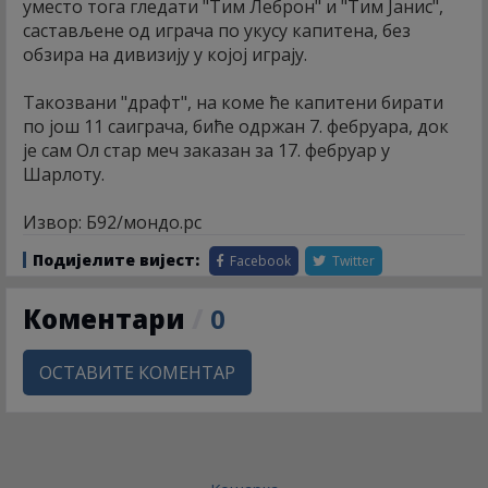
уместо тога гледати "Тим Леброн" и "Тим Јанис",
састављене од играча по укусу капитена, без
обзира на дивизију у којој играју.
Такозвани "драфт", на коме ће капитени бирати
по још 11 саиграча, биће одржан 7. фебруара, док
је сам Ол стар меч заказан за 17. фебруар у
Шарлоту.
Извор: Б92/мондо.рс
Подијелите вијест:
Facebook
Twitter
Коментари
/
0
ОСТАВИТЕ КОМЕНТАР