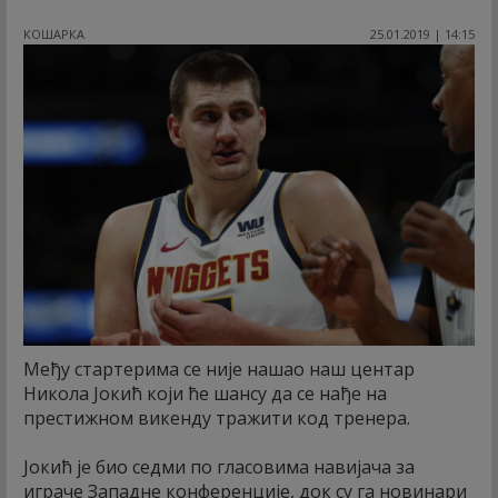
КОШАРКА
25.01.2019 | 14:15
Међу стартерима се није нашао наш центар
Никола Јокић који ће шансу да се нађе на
престижном викенду тражити код тренера.
Јокић је био седми по гласовима навијача за
играче Западне конференције, док су га новинари