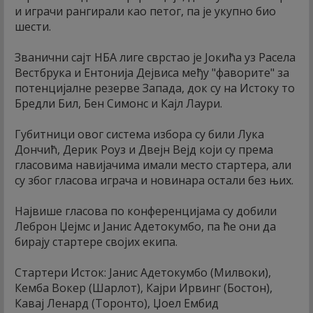
и играчи рангирали као петог, па је укупно био
шести.
Званични сајт НБА лиге сврстао је Јокића уз Расела
Вестбрука и Ентонија Дејвиса међу "фаворите" за
потенцијалне резерве Запада, док су на Истоку то
Бредли Бил, Бен Симонс и Кајл Лаури.
Губитници овог система избора су били Лука
Дончић, Дерик Роуз и Двејн Вејд који су према
гласовима навијачима имали место стартера, али
су због гласова играча и новинара остали без њих.
Највише гласова по конференцијама су добили
Леброн Џејмс и Јанис Адетокумбо, па ће они да
бирају стартере својих екипа.
Стартери Исток: Јанис Адетокумбо (Милвоки),
Кемба Вокер (Шарлот), Кајри Ирвинг (Бостон),
Кавај Ленард (Торонто), Џоел Ембид