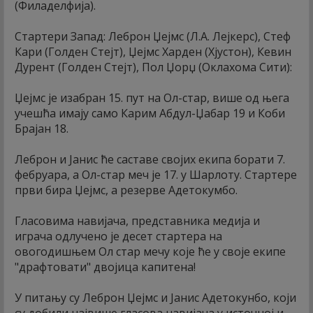
(Филаделфија).
Стартери Запад: Леброн Џејмс (Л.А. Лејкерс), Стеф
Кари (Голден Стејт), Џејмс Харден (Хјустон), Кевин
Дурент (Голден Стејт), Пол Џорџ (Оклахома Сити):
Џејмс је изабран 15. пут на Ол-стар, више од њега
учешћа имају само Карим Абдул-Џабар 19 и Коби
Брајан 18.
Леброн и Јанис ће саставе својих екипа борати 7.
фебруара, а Ол-стар меч је 17. у Шарлоту. Стартере
први бира Џејмс, а резерве Адетокумбо.
Гласовима навијача, представника медија и
играча одлучено је десет стартера на
овогодишњем Ол стар мечу које ће у своје екипе
"драфтовати" двојица капитена!
У питању су Леброн Џејмс и Јанис Адетокунбо, који
су добили највише гласова навијача у источној и