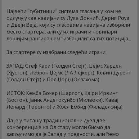
Највећи "губитници" система гласања у ком не
одлучују све навијачи су Лука Дончић, Дерик Роуз
и Двејн Вејд, који су гласовима навијача изборили
место стартера, али су их играчи и новинари
лошијим рангирањем "избацили" са тих позиција...
За стартере су изабрани следећи играчи:
ЗАПАД: Стеф Кари (Голден Стејт), Џејмс Харден
(Хјустон), Леброн Џејмс (ЛА Лејкерс), Кевин Дурент
(Голден Стејт) и Пол Џорџ (Оклахома).
ИСТОК: Кемба Вокер (Шарлот), Кајри Ирвинг
(Бостон), Јанис Андетокунбо (Милвоки), Кавај
Ленард (Торонто) и Жоел Ембид (Филаделфија).
Да је у питању традиционални дуел две
конференције на Ол стару могли бисмо да
закључимо да је Запад у предности, али ћемо