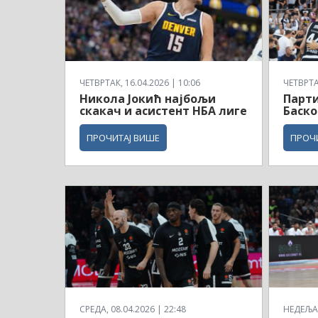
ЧЕТВРТАК, 16.04.2026 | 10:06
ЧЕТВРТАК
Никола Јокић најбољи
Парти
скакач и асистент НБА лиге
Баско
ПРОЧИТАЈ ВИШЕ
ПРОЧ
СРЕДА, 08.04.2026 | 22:48
НЕДЕЉА,