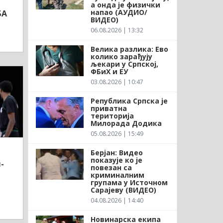
а онда је физички
напао (АУДИО/
БА
ВИДЕО)
06.08.2026 | 13:32
Велика разлика: Ево
колико зарађују
љекари у Српској,
ФБиХ и ЕУ
03.08.2026 | 10:47
Република Српска је
приватна
територија
Милорада Додика
05.08.2026 | 15:49
Берјан: Видео
показује ко је
-
повезан са
криминалним
групама у Источном
Сарајеву (ВИДЕО)
04.08.2026 | 14:40
Новинарска екипа