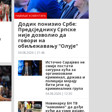
НАЈВИШЕ КОМЕНТАРА
Додик понизио Србе:
Предсједнику Српске
није дозволио да
е
говори на
обиљежавању "Олује"
04.08.2026 | 21:48
Источно Сарајево не
смије постати
сигурна кућа за
организовани
криминал, држава и
полиција морају
бити јаче од
криминалних група
04.08.2026 | 12:30
Новинарку БН ТВ
"намамио" да дође
кући да узме изјаву,