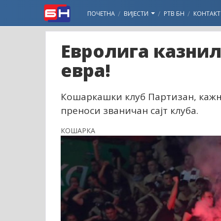
ПОЧЕТНА
ВИЈЕСТИ
РТВ БН
КОНТАКТ
Евролига казнил
евра!
Кошаркашки клуб Партизан, кажњен
преноси званичан сајт клуба.
КОШАРКА