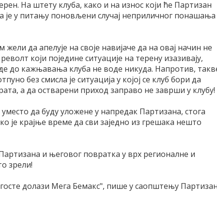
рен. На штету клуба, како и на износ који ће Партизан
да је у питању поновљени случај неприличног понашања
жели да апелује на своје навијаче да на овај начин не
револт који поједине ситуације на терену изазивају,
воде до кажњавања клуба не воде никуда. Напротив, такв
тпуно без смисла је ситуација у којој се клуб бори да
ата, а да остварени приход заправо не заврши у клубу!
уместо да буду уложене у напредак Партизана, стога
ко је крајње време да сви заједно из грешака нешто
у Партизана и његовог повратка у врх регионалне и
то зрели!
у госте долази Мега Бемакс", пише у саопштењу Партизан