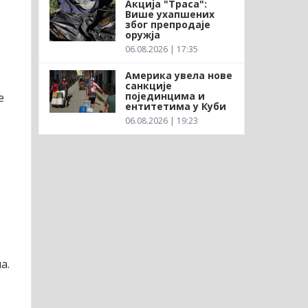
Акција "Траса":
Више ухапшених
због препродаје
оружја
06.08.2026 | 17:35
Америка увела нове
санкције
појединцима и
е
ентитетима у Куби
06.08.2026 | 19:23
а.