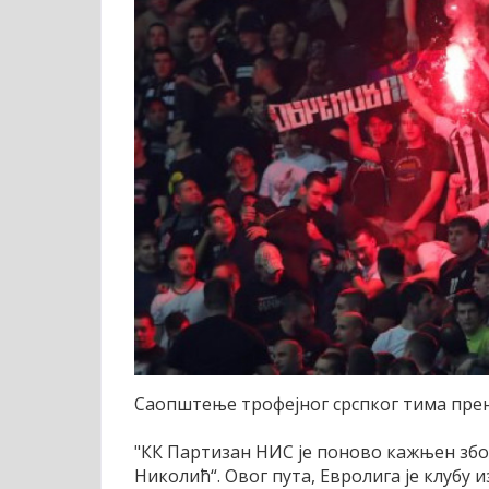
Саопштење трофејног срспког тима прен
"КК Партизан НИС је поново кажњен збо
Николић“. Овог пута, Евролига је клубу 