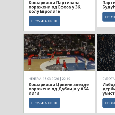
Кошаркаши Партизана
Парти
поражени од Ефеса у 36.
Будућ
колу Евролиге
ПРОЧ
ПРОЧИТАЈ ВИШЕ
НЕДЕЉА, 15.03.2026 | 22:19
СУБОТА, 
Кошаркаши Црвене звезде
Избод
поражени од Дубаија у АБА
дерби
лиги
убист
ПРОЧИТАЈ ВИШЕ
ПРОЧ