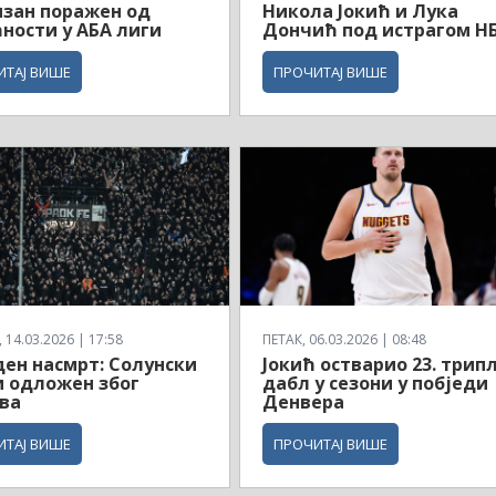
зан поражен од
Никола Јокић и Лука
ности у АБА лиги
Дончић под истрагом Н
ИТАЈ ВИШЕ
ПРОЧИТАЈ ВИШЕ
14.03.2026 | 17:58
ПЕТАК, 06.03.2026 | 08:48
ен насмрт: Солунски
Јокић остварио 23. трипл
 одложен због
дабл у сезони у побједи
ва
Денвера
ИТАЈ ВИШЕ
ПРОЧИТАЈ ВИШЕ