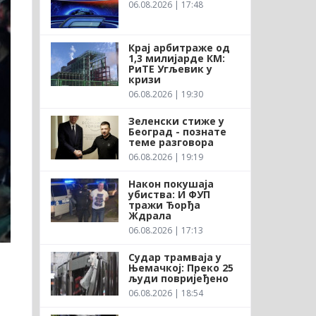
06.08.2026 | 17:48
Крај арбитраже од
1,3 милијарде КМ:
РиТЕ Угљевик у
кризи
06.08.2026 | 19:30
Зеленски стиже у
Београд - познате
теме разговора
06.08.2026 | 19:19
Након покушаја
убиства: И ФУП
тражи Ђорђа
Ждрала
06.08.2026 | 17:13
Судар трамваја у
Њемачкој: Преко 25
људи повријеђено
06.08.2026 | 18:54