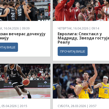
, 16.04.2026 | 09:39
ЧЕТВРТАК, 16.04.2026 | 09:14
зан вечерас дочекују
Евролига: Спектакл у
нију
Мадриду, Звезда гостуј
Реалу
ИТАЈ ВИШЕ
ПРОЧИТАЈ ВИШЕ
 05.04.2026 | 20:15
СУБОТА, 28.03.2026 | 20:57