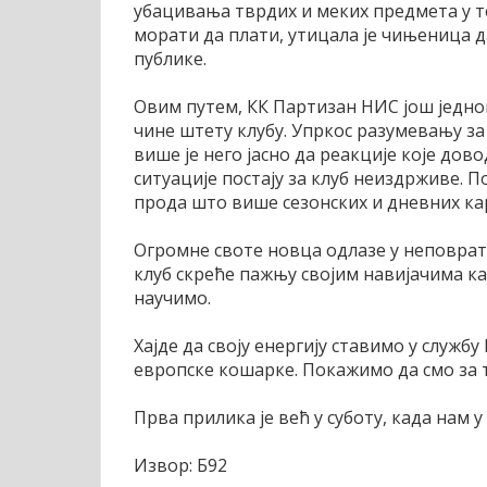
убацивања тврдих и меких предмета у те
морати да плати, утицала је чињеница 
публике.
Овим путем, КК Партизан НИС још једном 
чине штету клубу. Упркос разумевању за 
више је него јасно да реакције које до
ситуације постају за клуб неиздрживе. По
прода што више сезонских и дневних кар
Огромне своте новца одлазе у неповрат 
клуб скреће пажњу својим навијачима ка
научимо.
Хајде да своју енергију ставимо у служб
европске кошарке. Покажимо да смо за 
Прва прилика је већ у суботу, када нам 
Извор: Б92