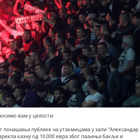
осимо вам у целости:
г понашања публике на утакмицама у хали "Александар
изрекла казну од 10.000 евра због паљења бакљи и