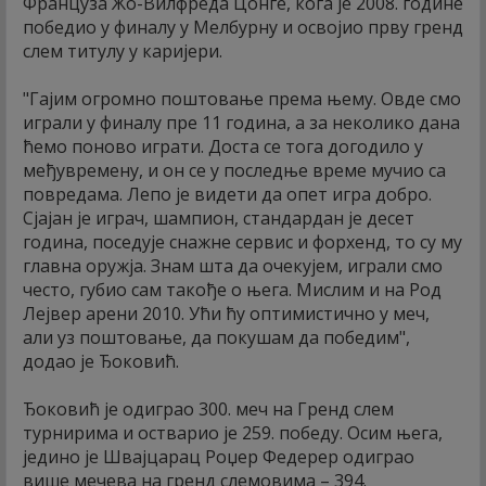
Француза Жо-Вилфреда Цонге, кога је 2008. године
победио у финалу у Мелбурну и освојио прву гренд
слем титулу у каријери.
"Гајим огромно поштовање према њему. Овде смо
играли у финалу пре 11 година, а за неколико дана
ћемо поново играти. Доста се тога догодило у
међувремену, и он се у последње време мучио са
повредама. Лепо је видети да опет игра добро.
Сјајан је играч, шампион, стандардан је десет
година, поседује снажне сервис и форхенд, то су му
главна оружја. Знам шта да очекујем, играли смо
често, губио сам такође о њега. Мислим и на Род
Лејвер арени 2010. Ући ћу оптимистично у меч,
али уз поштовање, да покушам да победим",
додао је Ђоковић.
Ђоковић је одиграо 300. меч на Гренд слем
турнирима и остварио је 259. победу. Осим њега,
једино је Швајцарац Роџер Федерер одиграо
више мечева на гренд слемовима – 394.