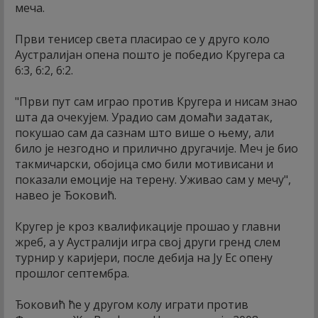
меча.
Први тенисер света пласирао се у друго коло
Аустралијан опена пошто је победио Кругера са
6:3, 6:2, 6:2.
"Први пут сам играо против Кругера и нисам знао
шта да очекујем. Урадио сам домаћи задатак,
покушао сам да сазнам што више о њему, али
било је незгодно и прилично другачије. Меч је био
такмичарски, обојица смо били мотивисани и
показали емоције на терену. Уживао сам у мечу",
навео је Ђоковић.
Кругер је кроз квалификације прошао у главни
жреб, а у Аустралији игра свој други гренд слем
турнир у каријери, после дебија на Ју Ес опену
прошлог септембра.
Ђоковић ће у другом колу играти против