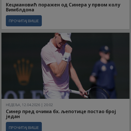
Кецмановић поражен од Синера у првом колу
Вимблдона
ПРОЧИТАЈ ВИШЕ
НЕДЕЉА, 12.04.2026 | 20:02
Синер пред очима бх. љепотице постао број
један
ПРОЧИТАЈ ВИШЕ