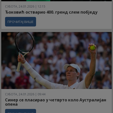
СУБОТА, 24.01.2026 | 12:15
Ђоковић остварио 400. гренд слем побједу
ПРОЧИТАЈ ВИШЕ
СУБОТА, 24.01.2026 | 09:44
Синер се пласирао у четврто коло Аустралијан
опена