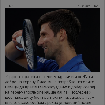
ТЕНИС
15.01.2019 | 16:15
"Сјајно је вратити се тенису здравији и осећати се
добро на терену. Било ми је потребно неколико
месеци да вратим самопоуздање и добар осећај
на терену (после операције лакта). Последњих
шест месеци су били фантастични, захвалан сам
што се овако осећам", рекао је Ђоковић после