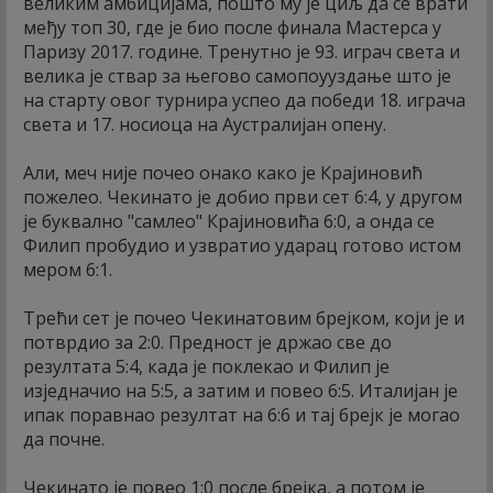
великим амбицијама, пошто му је циљ да се врати
међу топ 30, где је био после финала Мастерса у
Паризу 2017. године. Тренутно је 93. играч света и
велика је ствар за његово самопоууздање што је
на старту овог турнира успео да победи 18. играча
света и 17. носиоца на Аустралијан опену.
Али, меч није почео онако како је Крајиновић
пожелео. Чекинато је добио први сет 6:4, у другом
је буквално "самлео" Крајиновића 6:0, а онда се
Филип пробудио и узвратио ударац готово истом
мером 6:1.
Трећи сет је почео Чекинатовим брејком, који је и
потврдио за 2:0. Предност је држао све до
резултата 5:4, када је поклекао и Филип је
изједначио на 5:5, а затим и повео 6:5. Италијан је
ипак поравнао резултат на 6:6 и тај брејк је могао
да почне.
Чекинато је повео 1:0 после брејка, а потом је