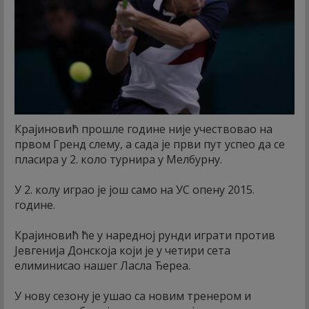
Крајиновић прошле године није учествовао на
првом Гренд слему, а сада је први пут успео да се
пласира у 2. коло турнира у Мелбурну.
У 2. колу играо је још само на УС опену 2015.
године.
Крајиновић ће у наредној рунди играти против
Јевгенија Донскоја који је у четири сета
елиминисао нашег Ласла Ђереа.
У нову сезону је ушао са новим тренером и