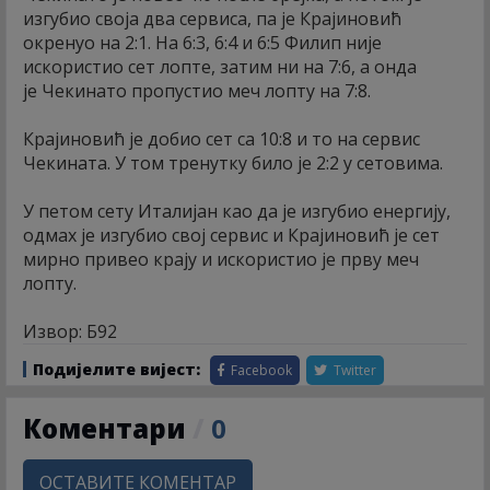
изгубио своја два сервиса, па је Крајиновић
окренуо на 2:1. На 6:3, 6:4 и 6:5 Филип није
искористио сет лопте, затим ни на 7:6, а онда
је Чекинато пропустио меч лопту на 7:8.
Крајиновић је добио сет са 10:8 и то на сервис
Чекината. У том тренутку било је 2:2 у сетовима.
У петом сету Италијан као да је изгубио енергију,
одмах је изгубио свој сервис и Крајиновић је сет
мирно привео крају и искористио је прву меч
лопту.
Извор: Б92
Подијелите вијест:
Facebook
Twitter
Коментари
/
0
ОСТАВИТЕ КОМЕНТАР