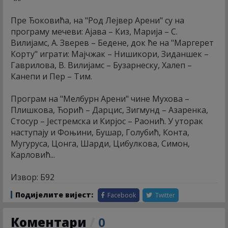
Пре Ђоковића, на "Род Лејвер Арени" су на
програму мечеви: Ајава – Киз, Марија – С.
Вилијамс, А. Зверев – Бедене, док ће на "Маргерет
Корту" играти: Мајчжак – Нишикори, Зиданшек –
Гаврилова, В. Вилијамс – Бузарнеску, Халеп –
Канепи и Пер – Тим.
Програм на "Мелбурн Арени" чине Мухова –
Плишкова, Ћорић – Дарцис, Зигмунд – Азаренка,
Стосур – Јестремска и Кирјос – Раонић. У уторак
наступају и Фоњини, Бушар, Голубић, Конта,
Мугуруса, Цонга, Шарди, Цибулкова, Симон,
Карловић...
Извор: Б92
Подијелите вијест:
Facebook
Twitter
Коментари
/
0