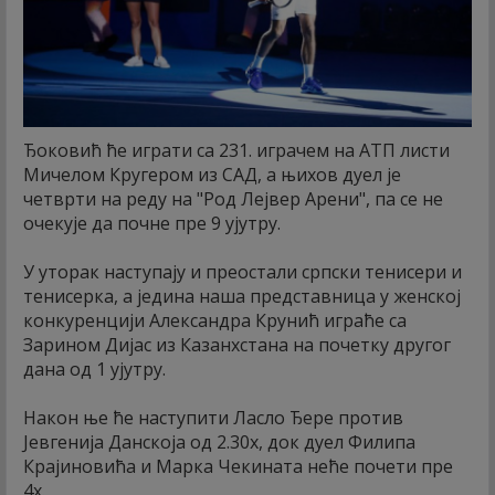
Ђоковић ће играти са 231. играчем на АТП листи
Мичелом Кругером из САД, а њихов дуел је
четврти на реду на "Род Лејвер Арени", па се не
очекује да почне пре 9 ујутру.
У уторак наступају и преостали српски тенисери и
тенисерка, а једина наша представница у женској
конкуренцији Александра Крунић играће са
Зарином Дијас из Казанхстана на почетку другог
дана од 1 ујутру.
Након ње ће наступити Ласло Ђере против
Јевгенија Данскоја од 2.30х, док дуел Филипа
Крајиновића и Марка Чекината неће почети пре
4х.