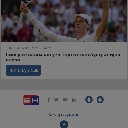
СУБОТА, 24.01.2026 | 09:44
Синер се пласирао у четврто коло Аустралијан
опена
ПРОЧИТАЈ ВИШЕ
Razvoj
itsystem
.