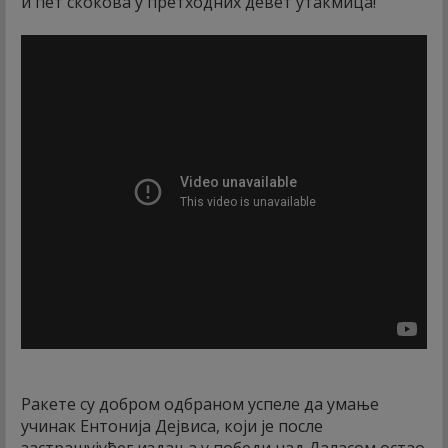
и пет скокова у претходних девет утакмица!
Ракете су добром одбраном успеле да умање
учинак Ентонија Дејвиса, који је после
застрашујућег издања у победи над Даласом остао