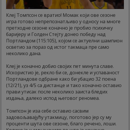
Клеј Томпсон се вратио! Момак који ове сезоне
игра готово непрепознатљиво у односу на многе
претходне сезоне коначно је пробио психичку
баријеру и Голден Стејту донео победу над
Портландом (115:105), којом се актуелни шампион
осветио за пораз од истог такмаца пре само
неколико дана.
Клеј је коначно добио својих пет минута славе.
Искористио је, рекло би се, донекле и успаваност
Портландове одбране како би убацио 32 поена
(12/21), уз 4/5 са дистанце и тако коначно оставио
прави утисак после неколико заиста бледих
издања, далеко испод његовог реномеа.
Томпсон је иза себе оставио сасвим
задовољавајућу утакмицу, поготово јер су му
проценти шута ове сезоне, благо речено, лоши.
Колико је њему значило то што је коначно