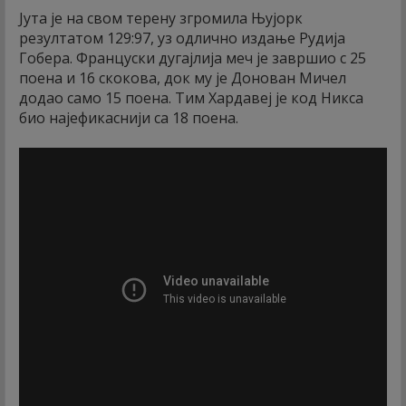
Јута је на свом терену згромила Њујорк
резултатом 129:97, уз одлично издање Рудија
Гобера. Француски дугајлија меч је завршио с 25
поена и 16 скокова, док му је Донован Мичел
додао само 15 поена. Тим Хардавеј је код Никса
био најефикаснији са 18 поена.