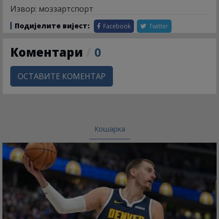
Извор: моззартспорт
Подијелите вијест:
Facebook
Twitter
Коментари
/
0
ОСТАВИТЕ КОМЕНТАР
Кошарка