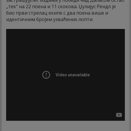
„тек“ на 22 поена и 11 скокова. Џулијус Рендл је
био први стрелац екипе с два поена више и
идентичним бројем ухваћених лопти.