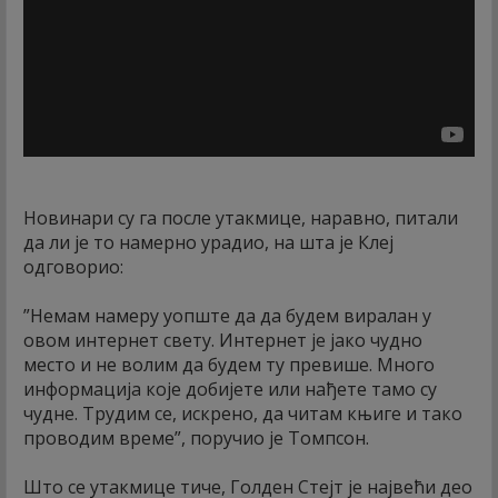
Новинари су га после утакмице, наравно, питали
да ли је то намерно урадио, на шта је Клеј
одговорио:
”Немам намеру уопште да да будем виралан у
овом интернет свету. Интернет је јако чудно
место и не волим да будем ту превише. Много
информација које добијете или нађете тамо су
чудне. Трудим се, искрено, да читам књиге и тако
проводим време”, поручио је Томпсон.
Што се утакмице тиче, Голден Стејт је највећи део