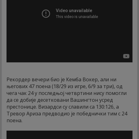
Рекордер вечери био је Кемба Вокер, али ни
његових 47 поена (18/29 из игре, 6/9 за три), од
чега чак 24 у последњој четвртини нису помогли
да се добије десетковани Вашингтон усред
престонице. Визардси су славили са 130:126, а
Тревор Ариза предводио је победнички тим с 24
поена.