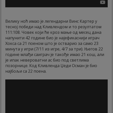
Велику ноћ имао је легендарни Винс Картер у
тесној победи над Кливлендом и то резултатом
111:108. Човек који ће кроз мање од месец дана
напунити 42 године био је најефикаснији играч
Хокса са 21 поеном што је остварио за само 23
минута у игри (7/11 из игре, 4/7 за три). Његов 22
године млађи саиграч је такође имао 21 кош, али
је ипак невероватни ас био под светлима
позорнице. Код Кливленда Џеди Осман је био
најбољи са 22 поена.