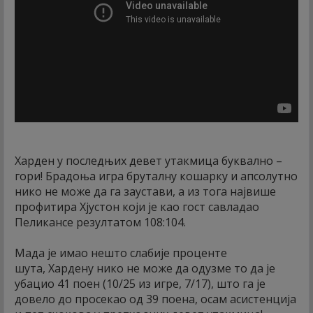
Харден у последњих девет утакмица буквално –
гори! Брадоња игра бруталну кошарку и апсолутно
нико не може да га заустави, а из тога највише
профитира Хјустон који је као гост савладао
Пеликансе резултатом 108:104.
Мада је имао нешто слабије проценте
шута, Хардену нико не може да одузме то да је
убацио 41 поен (10/25 из игре, 7/17), што га је
довело до просекао од 39 поена, осам асистенција