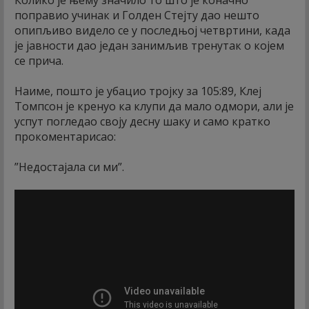
поправио учинак и Голден Стејту дао нешто
опипљиво видело се у последњој четвртини, када
је јавности дао један занимљив тренутак о којем
се прича.
Наиме, пошто је убацио тројку за 105:89, Клеј
Томпсон је кренуо ка клупи да мало одмори, али је
успут погледао своју десну шаку и само кратко
прокоментарисао:
”Недостајала си ми”.