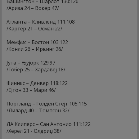
Вашингтон – Шарлот 130:126
/Ариза 24 – Вокер 47/
Атланта – Кливленд 111:108
/Картер 21 – Осман 22/
Мемфис – Бостон 103:122
/Конли 26 – Ирвинг 26/
Јута – Њујорк 129:97
/Гобер 25 – Хардавеј 18/
Финикс – Денвер 118:122
/Ејтон 33 – Мари 46/
Портланд – Голден Стејт 105:115
/Лилард 40 – Томпсон 32/
ЛА Клиперс – Сан Антонио 111:122
/Херел 21 - Олдриџ 38/