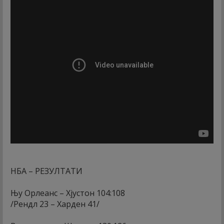
НБА – РЕЗУЛТАТИ
Њу Орлеанс – Хјустон 104:108
/Рендл 23 – Харден 41/