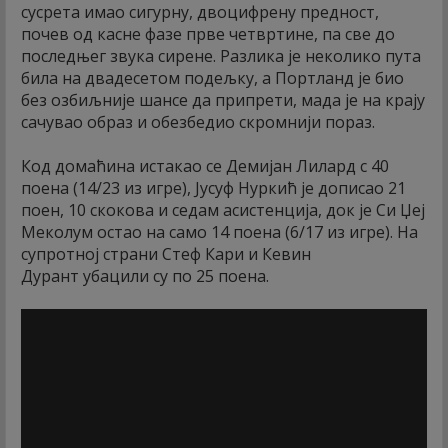
сусрета имао сигурну, двоцифрену предност,
почев од касне фазе прве четвртине, па све до
последњег звука сирене. Разлика је неколико пута
била на двадесетом подељку, а Портланд је био
без озбиљније шансе да припрети, мада је на крају
сачувао образ и обезбедио скромнији пораз.
Код домаћина истакао се Демијан Лилард с 40
поена (14/23 из игре), Јусуф Нуркић је дописао 21
поен, 10 скокова и седам асистенција, док је Си Џеј
Меколум остао на само 14 поена (6/17 из игре). На
супротној страни Стеф Кари и Кевин
Дурант убацили су по 25 поена.