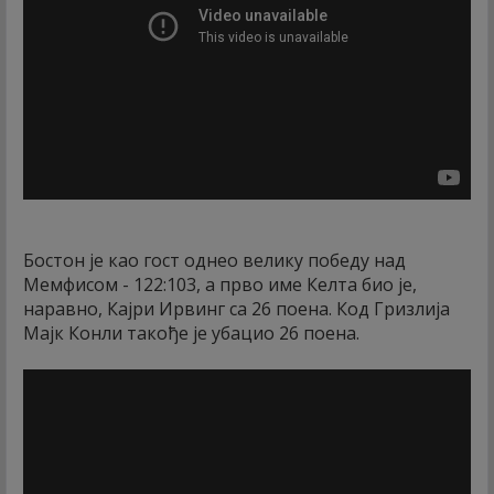
Бостон је као гост однео велику победу над
Мемфисом - 122:103, а прво име Келта био је,
наравно, Кајри Ирвинг са 26 поена. Код Гризлија
Мајк Конли такође је убацио 26 поена.