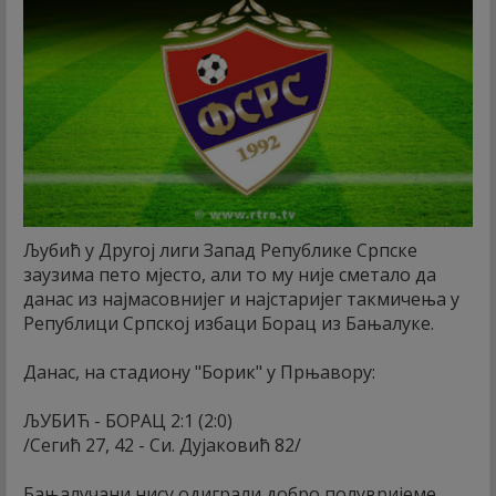
Љубић у Другој лиги Запад Републике Српске
заузима пето мјесто, али то му није сметало да
данас из најмасовнијег и најстаријег такмичења у
Републици Српској избаци Борац из Бањалуке.
Данас, на стадиону "Борик" у Прњавору:
ЉУБИЋ - БОРАЦ 2:1 (2:0)
/Сегић 27, 42 - Си. Дујаковић 82/
Бањалучани нису одиграли добро полувријеме