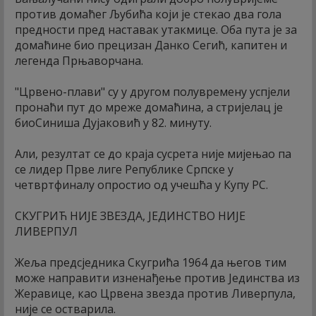
против домаћег Љубића који је стекао два гола
предности пред наставак утакмице. Оба пута је за
домаћине био прецизан Данко Сегић, капитен и
легенда Прњаворчана.
"Црвено-плави" су у другом полувремену успјели
пронаћи пут до мреже домаћина, а стријелац је
биоСиниша Дујаковић у 82. минуту.
Али, резултат се до краја сусрета није мијењао па
се лидер Прве лиге Републике Српске у
четвртфиналу опростио од учешћа у Купу РС.
СКУГРИЋ НИЈЕ ЗВЕЗДА, ЈЕДИНСТВО НИЈЕ
ЛИВЕРПУЛ
Жеља предсједника Скугрића 1964 да његов тим
може направити изненађење против Јединства из
Жеравице, као Црвена звезда против Ливерпула,
није се остварила.