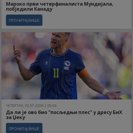
Мароко први четврфиналиста Мундијала,
побједили Канаду
ПРОЧИТАЈ ВИШЕ
ЧЕТВРТАК, 02.07.2026 | 05:04
Да ли је ово био “посљедњи плес” у дресу БиХ
за Џеку
ПРОЧИТАЈ ВИШЕ