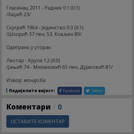
Гласинац 2011 - Радник 0:1 (0:1)
/Хаџић 23/
Скугрић 1964 - Јединство 0:3 (0:1)
/Шкорић 37 пен, 53, Ковљен 89/
Одиграно у уторак:
Леотар - Крупа 1:2 (0:0)
/Јањић 74 - Милановић 65 пен, Дујаковић 81/
Извор: мондо.ба
Подијелите вијест:
Facebook
Twitter
Коментари
/
0
ОСТАВИТЕ КОМЕНТАР