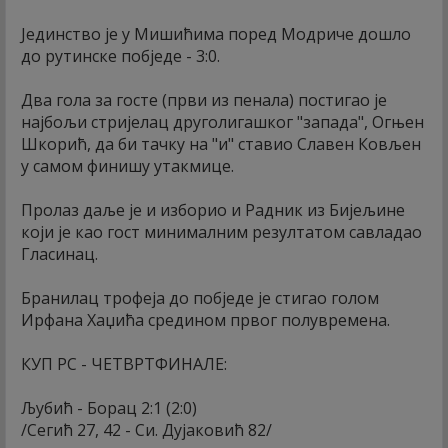
Јединство је у Мишићима поред Модриче дошло
до рутинске побједе - 3:0.
Два гола за госте (први из пенала) постигао је
најбољи стријелац друголигашког "запада", Огњен
Шкорић, да би тачку на "и" ставио Славен Ковљен
у самом финишу утакмице.
Пролаз даље је и изборио и Радник из Бијељине
који је као гост минималним резултатом савладао
Гласинац.
Бранилац трофеја до побједе је стигао голом
Ирфана Хаџића средином првог полувремена.
КУП РС - ЧЕТВРТФИНАЛЕ:
Љубић - Борац 2:1 (2:0)
/Сегић 27, 42 - Си. Дујаковић 82/