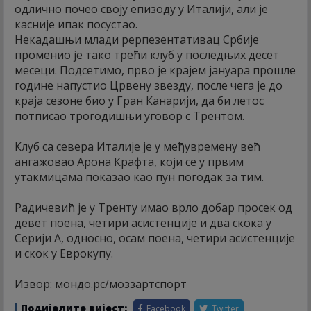
одлично почео своју епизоду у Италији, али је
касније ипак посустао.
Некадашњи млади рерпезентативац Србије
променио је тако трећи клуб у последњих десет
месеци. Подсетимо, прво је крајем јануара прошле
године напустио Црвену звезду, после чега је до
краја сезоне био у Гран Канарији, да би летос
потписао трогодишњи уговор с Трентом.
Клуб са севера Италије је у међувремену већ
ангажовао Арона Крафта, који се у првим
утакмицама показао као пун погодак за тим.
Радичевић је у Тренту имао врло добар просек од
девет поена, четири асистенције и два скока у
Серији А, односно, осам поена, четири асистенције
и скок у Еврокупу.
Извор: мондо.рс/моззартспорт
Подијелите вијест:
Facebook
Twitter