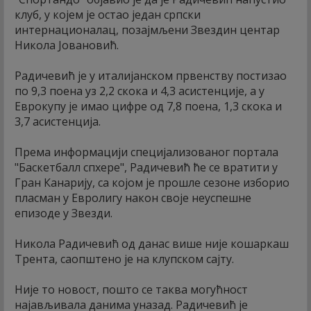
клуб, у којем је остао један српски
интернационалац, позајмљени Звездин центар
Никола Јовановић.
Радичевић је у италијанском првенству постизао
по 9,3 поена уз 2,2 скока и 4,3 асистенције, а у
Еврокупу је имао цифре од 7,8 поена, 1,3 скока и
3,7 асистенција.
Према информацији специјализованог портала
"Баскетбалл спхере", Радичевић ће се вратити у
Гран Канарију, са којом је прошле сезоне изборио
пласман у Евролигу након своје неуспешне
епизоде у Звезди.
Никола Радичевић од данас више није кошаркаш
Трента, саопштено је на клупском сајту.
Није то новост, пошто се таква могућност
најављивала данима уназад. Радичевић је