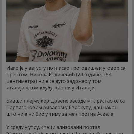
Иако је у августу потписао трогодишњи уговор са
Трентом, Никола Радичевић (24 године, 194
центиметра) није се дуго задржао у том
италијанском клубу, као ни у Италији.
Бивши плејмејкер Црвене звезде мтс растао се са
Партизановим ривалом у Еврокупу, дан након
што није ни био у тиму за меч против Асвела.
У среду ујутру, специјализовани портал
"Спортандо" објавио је да је Радичевић напустио