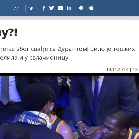
LAT
ЋР
у?!
ђење због свађе са Дурантом! Било је тешких
селила и у свлачионицу.
14.11.2018 | 18