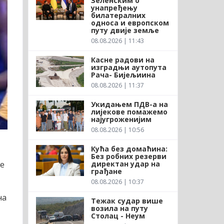
Зеленским о
унапређењу
билатералних
односа и европском
путу двије земље
08.08.2026 | 11:43
Касне радови на
изградњи аутопута
Рача- Бијељиина
08.08.2026 | 11:37
Укидањем ПДВ-а на
лијекове помажемо
најугроженијим
08.08.2026 | 10:56
Кућа без домаћина:
Без робних резерви
директан удар на
ђе
грађане
08.08.2026 | 10:37
на
Тежак судар више
возила на путу
Столац - Неум