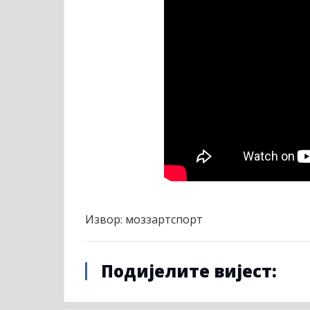
Извор: моззартспорт
Подијелите вијест: