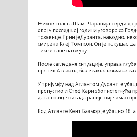
Њихов колега Шамс Чаранија тврди да је
овај у последњој години уговора са Гол
трзавице. Грин јеДуранта, наводно, некол
смирени Клеј Томпсон. Он је покушао да
тим остане на окупу.
После сагледане ситуације, управа клуба
против Атланте, без икакве новчане каз
У тријумфу над Атлантом Дурант је убаци
пропустио и Стеф Кари због истегнућа п
данашњице никада раније није имао про
Код Атланте Кент Базмор је убацио 18, а