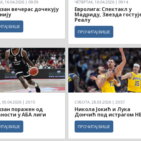
, 16.04.2026 | 09:39
ЧЕТВРТАК, 16.04.2026 | 09:14
зан вечерас дочекују
Евролига: Спектакл у
нију
Мадриду, Звезда гостуј
Реалу
ИТАЈ ВИШЕ
ПРОЧИТАЈ ВИШЕ
 05.04.2026 | 20:15
СУБОТА, 28.03.2026 | 20:57
зан поражен од
Никола Јокић и Лука
ности у АБА лиги
Дончић под истрагом Н
ИТАЈ ВИШЕ
ПРОЧИТАЈ ВИШЕ