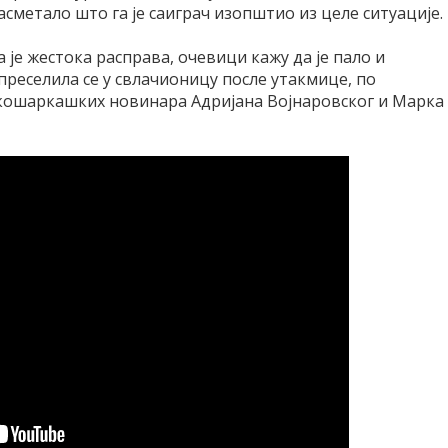
засметало што га је саиграч изопштио из целе ситуације.
а је жестока расправа, очевици кажу да је пало и
преселила се у свлачионицу после утакмице, по
 кошаркашких новинара Адријана Војнаровског и Марка