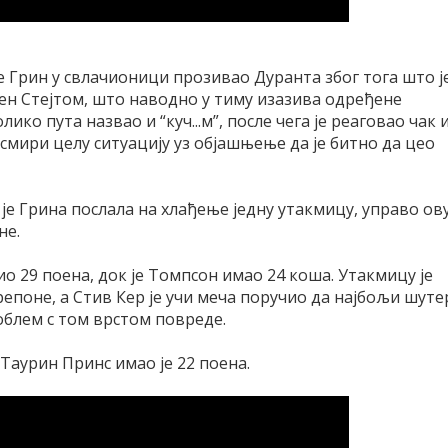
 Грин у свлачионици прозивао Дуранта због тога што ј
ден Стејтом, што наводно у тиму изазива одређене
ико пута назвао и “куч...м”, после чега је реаговао чак 
 смири целу ситуацију уз објашњење да је битно да цео
 је Грина послала на хлађење једну утакмицу, управо ов
не.
о 29 поена, док је Томпсон имао 24 коша. Утакмицу је
репоне, а Стив Кер је учи меча поручио да најбољи шуте
блем с том врстом повреде.
 Таурин Принс имао је 22 поена.