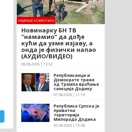
НАЈВИШЕ КОМЕНТАРА
Новинарку БН ТВ
"намамио" да дође
кући да узме изјаву, а
онда је физички напао
(АУДИО/ВИДЕО)
06.08.2026 | 13:32
Републиканци и
Демократе траже
од Трампа враћање
санкција Додику
07.08.2026 | 11:19
Република Српска је
приватна
територија
Милорада Додика
05.08.2026 | 15:49