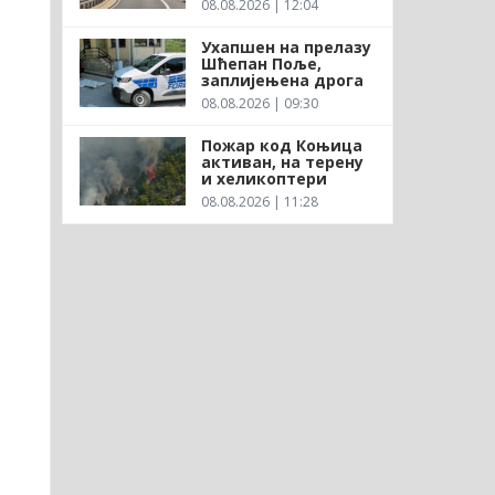
08.08.2026 | 12:04
Ухапшен на прелазу
Шћепан Поље,
заплијењена дрога
08.08.2026 | 09:30
Пожар код Коњица
активан, на терену
и хеликоптери
08.08.2026 | 11:28