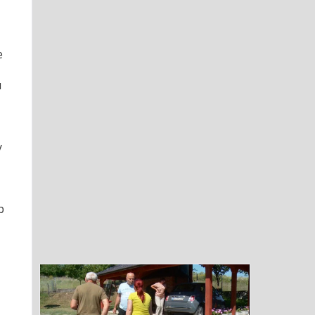
е
и
у
р