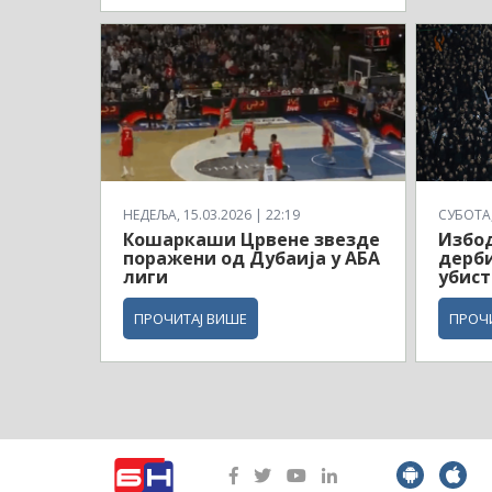
НЕДЕЉА, 15.03.2026 | 22:19
СУБОТА, 
Кошаркаши Црвене звезде
Избод
поражени од Дубаија у АБА
дерби
лиги
убист
ПРОЧИТАЈ ВИШЕ
ПРОЧ