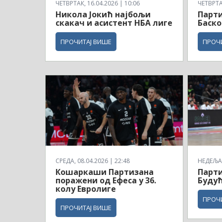
ЧЕТВРТАК, 16.04.2026 | 10:06
ЧЕТВРТАК
Никола Јокић најбољи
Парти
скакач и асистент НБА лиге
Баско
ПРОЧИТАЈ ВИШЕ
ПРОЧ
СРЕДА, 08.04.2026 | 22:48
НЕДЕЉА,
Кошаркаши Партизана
Парти
поражени од Ефеса у 36.
Будућ
колу Евролиге
ПРОЧ
ПРОЧИТАЈ ВИШЕ