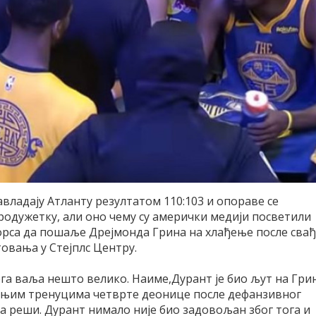
авладају Атланту резултатом 110:103 и опораве се
родужетку, али оно чему су амерички медији посветили
орса да пошаље Дрејмонда Грина на хлађење после сва
овања у Стејплс Центру.
ега ваља нешто велико. Наиме,Дурант је био љут на Гри
ледњим тренуцима четврте деонице после дефанзивног
да реши. Дурант нимало није био задовољан због тога и