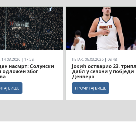
14.03.2026 | 17:58
ПЕТАК, 06.03.2026 | 08:48
ен насмрт: Солунски
Јокић остварио 23. трипл
 одложен због
дабл у сезони у побједи
ва
Денвера
ИТАЈ ВИШЕ
ПРОЧИТАЈ ВИШЕ