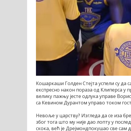
Кошаркаши Голден Стејта успели су да с
експресно након пораза од Клиперса у п
велику пажњу јесте одлука управе Вори
са Кевином Дурантом управо током гост
Невоље у царству? Изгледа да се иза бр
због тога што му није дао лопту у пос
скока, већ је Дрејмондпокушао све сам 