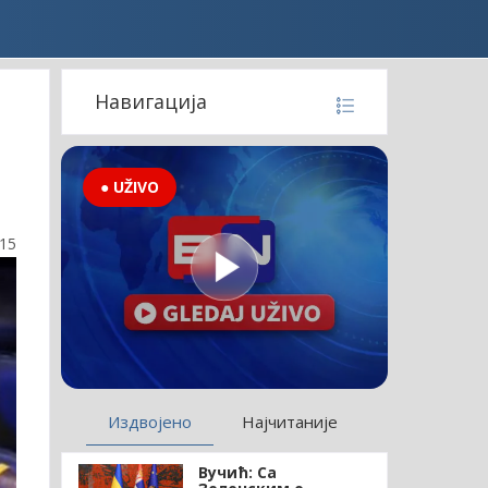
Навигација
● UŽIVO
:15
Издвојено
Најчитаније
Вучић: Са