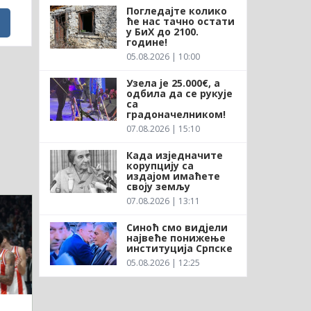
Погледајте колико
ће нас тачно остати
у БиХ до 2100.
године!
05.08.2026 | 10:00
Узела је 25.000€, а
одбила да се рукује
са
градоначелником!
07.08.2026 | 15:10
Када изједначите
корупцију са
издајом имаћете
своју земљу
07.08.2026 | 13:11
Синоћ смо видјели
највеће понижење
институција Српске
05.08.2026 | 12:25