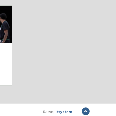
-
Razvoj
itsystem
.