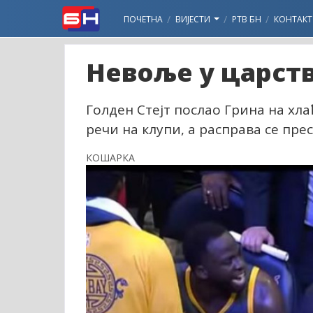
ПОЧЕТНА
ВИЈЕСТИ
РТВ БН
КОНТАКТ
Невоље у царств
Голден Стејт послао Грина на хла
речи на клупи, а расправа се пре
КОШАРКА