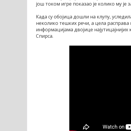
још током игре показао је колико му је 
Када су обојица дошли на клупу, уследил
неколико тешких речи, а цела расправа 
информацијама двојице најутицајнијих
Спирса.