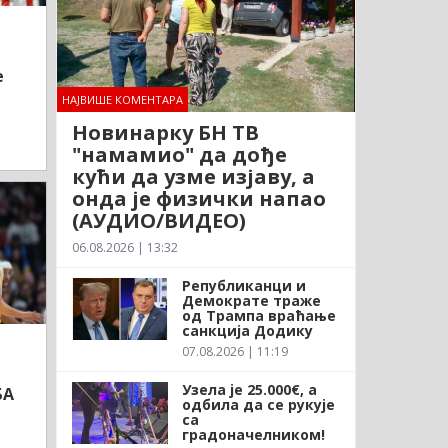
е
НАЈВИШЕ КОМЕНТАРА
Новинарку БН ТВ
"намамио" да дође
кући да узме изјаву, а
онда је физички напао
(АУДИО/ВИДЕО)
06.08.2026 | 13:32
Републиканци и
Демократе траже
од Трампа враћање
санкција Додику
07.08.2026 | 11:19
Узела је 25.000€, а
БА
одбила да се рукује
са
градоначелником!