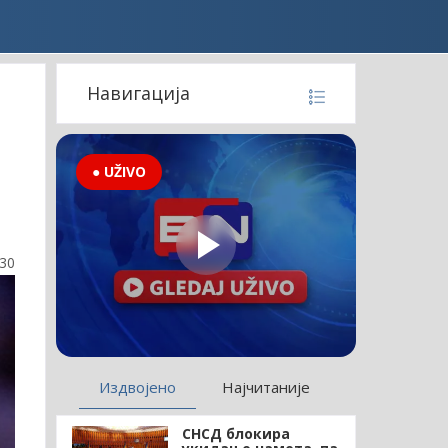
а
Навигација
● UŽIVO
:30
Издвојено
Најчитаније
СНСД блокира