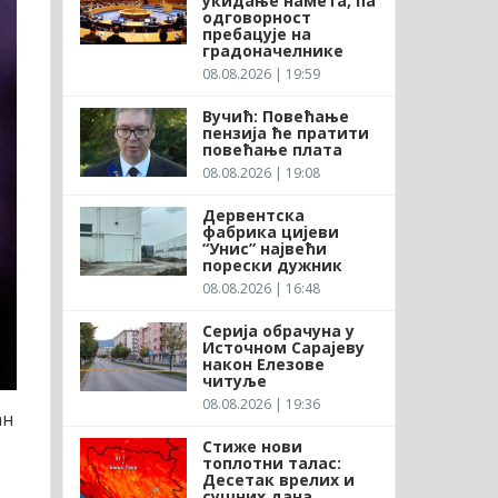
укидање намета, па
одговорност
пребацује на
градоначелнике
08.08.2026 | 19:59
Вучић: Повећање
пензија ће пратити
повећање плата
08.08.2026 | 19:08
Дервентска
фабрика цијеви
“Унис” највећи
порески дужник
08.08.2026 | 16:48
Серија обрачуна у
Источном Сарајеву
након Елезове
читуље
08.08.2026 | 19:36
ан
Стиже нови
топлотни талас:
Десетак врелих и
сушних дана