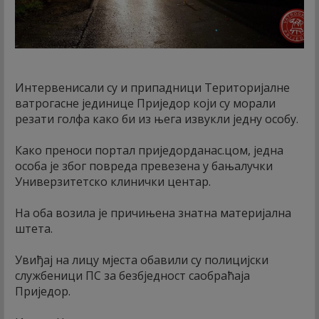
Интервенисали су и припадници Територијалне
ватрогасне јединице Приједор који су морали
резати голфа како би из њега извукли једну особу.
Како преноси портал приједорданас.цом, једна
особа је због повреда превезена у бањалучки
Универзитетско клинички центар.
На оба возила је причињена знатна материјална
штета.
Увиђај на лицу мјеста обавили су полицијски
службеници ПС за безбједност саобраћаја
Приједор.