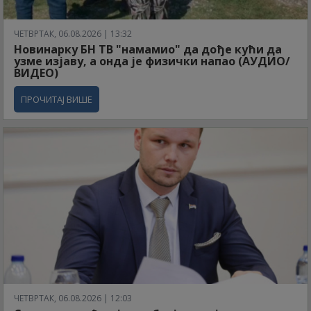
ЧЕТВРТАК, 06.08.2026 | 13:32
Новинарку БН ТВ "намамио" да дође кући да
узме изјаву, а онда је физички напао (АУДИО/
ВИДЕО)
ПРОЧИТАЈ ВИШЕ
ЧЕТВРТАК, 06.08.2026 | 12:03