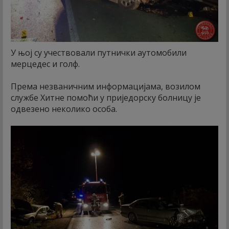
У њој су учествовали путнички аутомобили
мерцедес и голф.
Према незваничним информацијама, возилом
службе Хитне помоћи у приједорску болницу је
одвезено неколико особа.