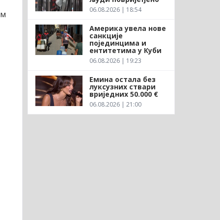
06.08.2026 | 18:54
ом
Америка увела нове
санкције
појединцима и
ентитетима у Куби
06.08.2026 | 19:23
Емина остала без
луксузних ствари
вриједних 50.000 €
06.08.2026 | 21:00