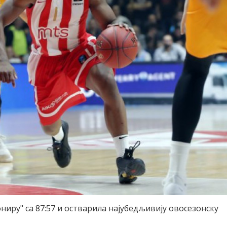
ониру" са 87:57 и остварила најубедљивију овосезонску