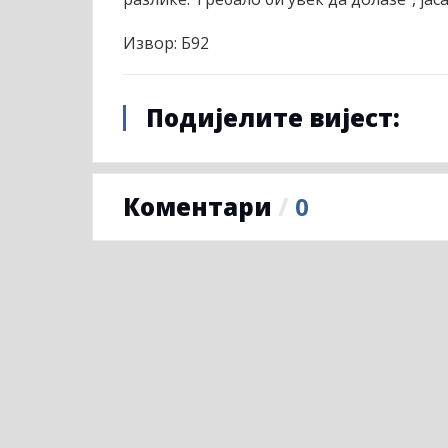
Извор: Б92
Подијелите вијест:
Коментари
/
0