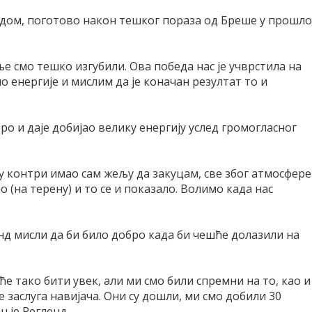
бедом, поготово након тешког пораза од Бреше у прошл
 смо тешко изгубили. Ова победа нас је учврстила на
о енергије и мислим да је коначан резултат то и
ро и даје добијао велику енергију услед громогласног
 у контри имао сам жељу да закуцам, све због атмосфере
епо (на терену) и то се и показало. Волимо када нас
енд мисли да би било добро када би чешће долазили на
ће тако бити увек, али ми смо били спремни на то, као и
је заслуга навијача. Они су дошли, ми смо добили 30
н је Регленд.