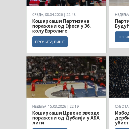
СРЕДА, 08.04.2026 | 22:48
НЕДЕЉА,
Кошаркаши Партизана
Парти
поражени од Ефеса у 36.
Будућ
колу Евролиге
ПРОЧ
ПРОЧИТАЈ ВИШЕ
НЕДЕЉА, 15.03.2026 | 22:19
СУБОТА, 
Кошаркаши Црвене звезде
Избод
поражени од Дубаија у АБА
дерби
лиги
убист