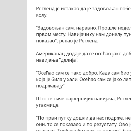
Регленд је истакао да је задовољан по
колу.
"Задовољан сам, наравно. Прошле недеље
првом месту. Навијачи су нам донелу пун
показао", рекао је Регленд.
Американац додаје да се осећао јако доб
навијања "делија".
"Осећао сам се тако добро. Када сам био
која је била у хали. Осећао сам се јако л
подржавају".
Што се тиче највернијих навијача, Регл
утакмице.
"По први пут су дошли да нас подрже, не
они, то се показало и по резултату. Ово 
разлике. Требало би увек да долазе", јаса