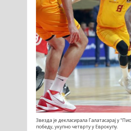
Звезда је декласирала Галатасарај у "Пи
победу, укупно четврту у Еврокупу.