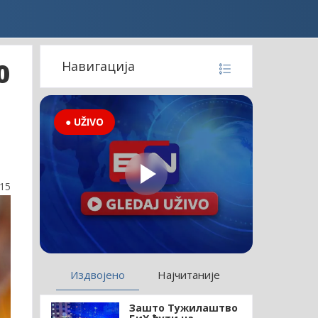
0
Навигација
● UŽIVO
:15
Издвојено
Најчитаније
Зашто Тужилаштво