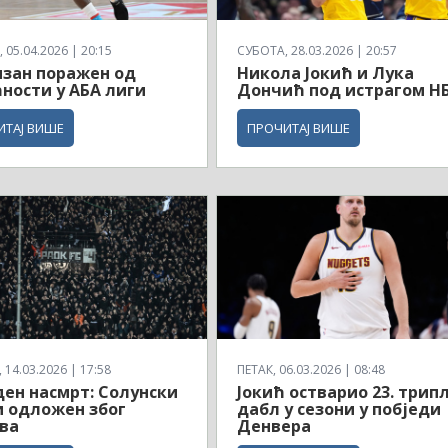
 05.04.2026 | 20:15
СУБОТА, 28.03.2026 | 20:57
зан поражен од
Никола Јокић и Лука
ности у АБА лиги
Дончић под истрагом Н
ИТАЈ ВИШЕ
ПРОЧИТАЈ ВИШЕ
14.03.2026 | 17:58
ПЕТАК, 06.03.2026 | 08:48
ен насмрт: Солунски
Јокић остварио 23. трипл
 одложен због
дабл у сезони у побједи
ва
Денвера