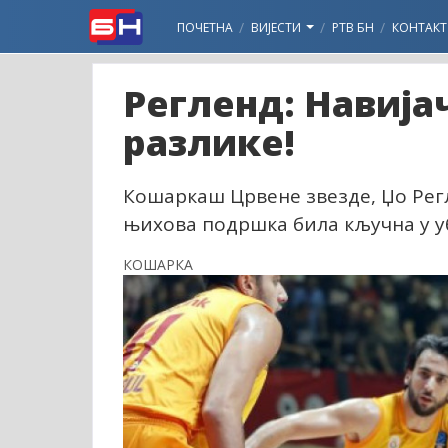
ПОЧЕТНА
ВИЈЕСТИ
РТВ БН
КОНТАКТ
Регленд: Навија
разлике!
Кошаркаш Црвене звезде, Џо Регл
њихова подршка била кључна у у
КОШАРКА