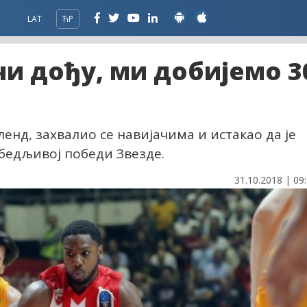
LAT
ЋР
чи дођу, ми добијемо 3
енд, захвалио се навијачима и истакао да је
бедљивој победи Звезде.
31.10.2018 | 09