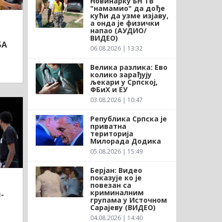
Новинарку БН ТВ
"намамио" да дође
кући да узме изјаву,
а онда је физички
напао (АУДИО/
ВИДЕО)
БА
06.08.2026 | 13:32
Велика разлика: Ево
колико зарађују
љекари у Српској,
ФБиХ и ЕУ
03.08.2026 | 10:47
Република Српска је
приватна
територија
Милорада Додика
05.08.2026 | 15:49
Берјан: Видео
показује ко је
повезан са
криминалним
-
групама у Источном
Сарајеву (ВИДЕО)
04.08.2026 | 14:40