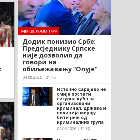
НАЈВИШЕ КОМЕНТАРА
Додик понизио Србе:
Предсједнику Српске
није дозволио да
говори на
обиљежавању "Олује"
е
04.08.2026 | 21:48
Источно Сарајево не
смије постати
сигурна кућа за
организовани
криминал, држава и
полиција морају
бити јаче од
криминалних група
04.08.2026 | 12:30