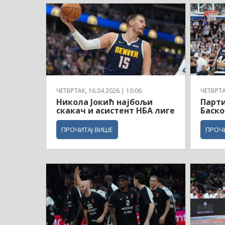
ЧЕТВРТАК, 16.04.2026 | 10:06
ЧЕТВРТАК
Никола Јокић најбољи
Парти
скакач и асистент НБА лиге
Баско
ПРОЧИТАЈ ВИШЕ
ПРОЧ