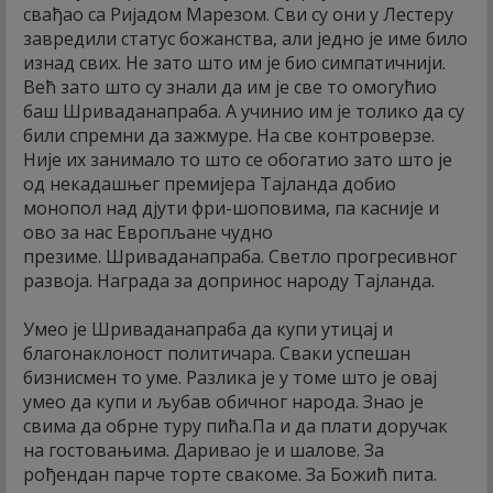
свађао са Ријадом Марезом. Сви су они у Лестеру
завредили статус божанства, али једно је име било
изнад свих. Не зато што им је био симпатичнији.
Већ зато што су знали да им је све то омогућио
баш Шриваданапраба. А учинио им је толико да су
били спремни да зажмуре. На све контроверзе.
Није их занимало то што се обогатио зато што је
од некадашњег премијера Тајланда добио
монопол над дјути фри-шоповима, па касније и
ово за нас Европљане чудно
презиме. Шриваданапраба. Светло прогресивног
развоја. Награда за допринос народу Тајланда.
Умео је Шриваданапраба да купи утицај и
благонаклоност политичара. Сваки успешан
бизнисмен то уме. Разлика је у томе што је овај
умео да купи и љубав обичног народа. Знао је
свима да обрне туру пића.Па и да плати доручак
на гостовањима. Даривао је и шалове. За
рођендан парче торте свакоме. За Божић пита.