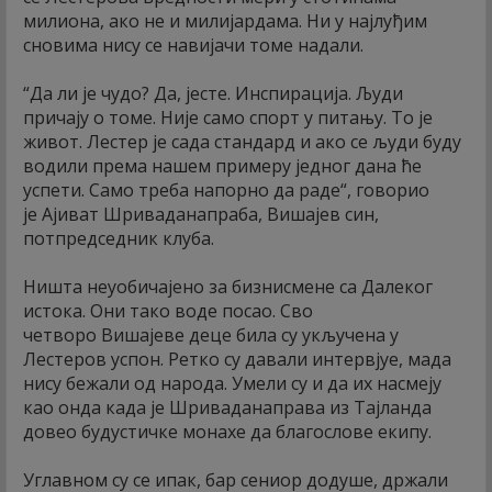
милиона, ако не и милијардама. Ни у најлуђим
сновима нису се навијачи томе надали.
“Да ли је чудо? Да, јесте. Инспирација. Људи
причају о томе. Није само спорт у питању. То је
живот. Лестер је сада стандард и ако се људи буду
водили према нашем примеру једног дана ће
успети. Само треба напорно да раде“, говорио
је Ајиват Шриваданапраба, Вишајев син,
потпредседник клуба.
Ништа неуобичајено за бизнисмене са Далеког
истока. Они тако воде посао. Сво
четворо Вишајеве деце била су укључена у
Лестеров успон. Ретко су давали интервјуе, мада
нису бежали од народа. Умели су и да их насмеју
као онда када је Шриваданаправа из Тајланда
довео будустичке монахе да благослове екипу.
Углавном су се ипак, бар сениор додуше, држали