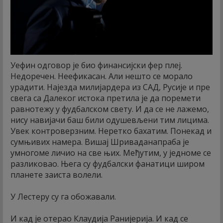
Уефин одговор је био финансијски фер плеј.
Недоречен. Неефикасан. Али нешто се морало
урадити. Најезда милијардера из САД, Русије и пре
свега са Далеког истока претила је да поремети
равнотежу у фудбалском свету. И да се не лажемо,
нису навијачи баш били одушевљени тим лицима.
Увек контроверзним. Неретко бахатим. Понекад и
сумњивих намера. Вишај Шриваданапраба је
умногоме личио на све њих. Међутим, у једноме се
разликовао. Њега су фудбалски фанатици широм
планете заиста волели.
У Лестеру су га обожавали.
И кад је отерао Клаудија Ранијерија. И кад се