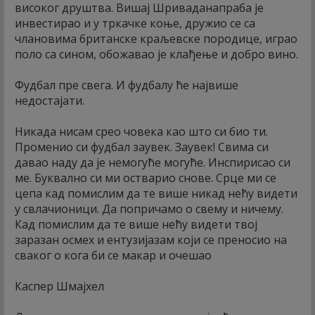
високог друштва. Вишај Шриваданапраба је
инвестирао и у тркачке коње, дружио се са
члановима британске краљевске породице, играо
поло са сином, обожавао је клађење и добро вино.
Фудбал пре свега. И фудбалу ће највише
недостајати.
Никада нисам срео човека као што си био ти.
Променио си фудбал заувек. Заувек! Свима си
давао наду да је немогуће могуће. Инспирисао си
ме. Буквално си ми остварио снове. Срце ми се
цепа кад помислим да те више никад нећу видети
у свлачионици. Да попричамо о свему и ничему.
Кад помислим да те више нећу видети твој
заразан осмех и ентузијазам који се преносио на
сваког о кога би се макар и очешао
Каспер Шмајхел