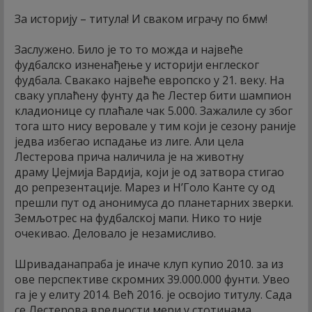
За историју – титула! И сваком играчу по бмw!
Заслужено. Било је то то можда и највеће
фудбалско изненађење у историји енглеског
фудбала. Свакако највеће европско у 21. веку. На
сваку уплаћену фунту да ће Лестер бити шампион
кладионице су плаћале чак 5.000. Зажалиле су због
тога што нису веровале у тим који је сезону раније
једва избегао испадање из лиге. Али цела
Лестерова прича наличила је на животну
драму Џејмија Вардија, који је од затвора стигао
до репрезентације. Марез и Н’Голо Канте су од
прешли пут од анонимуса до планетарних зверки.
Земљотрес на фудбалској мапи. Нико то није
очекивао. Деловало је незамисливо.
Шриваданапраба је иначе клуп купио 2010. за из
ове перспективе скромних 39.000.000 фунти. Увео
га је у елиту 2014. Већ 2016. је освојио титулу. Сада
се Лестерова вредности мери у стотинама