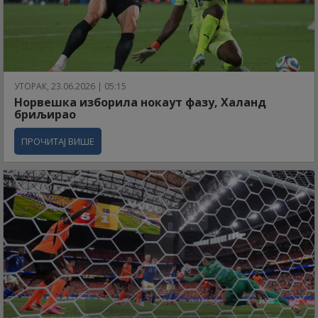
УТОРАК, 23.06.2026 | 05:15
Норвешка изборила нокаут фазу, Халанд
бриљирао
ПРОЧИТАЈ ВИШЕ