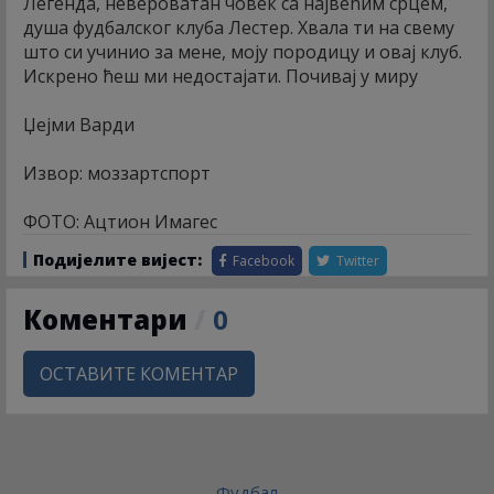
Легенда, невероватан човек са највећим срцем,
душа фудбалског клуба Лестер. Хвала ти на свему
што си учинио за мене, моју породицу и овај клуб.
Искрено ћеш ми недостајати. Почивај у миру
Џејми Варди
Извор: моззартспорт
ФОТО: Ацтион Имагес
Подијелите вијест:
Facebook
Twitter
Коментари
/
0
ОСТАВИТЕ КОМЕНТАР
Фудбал