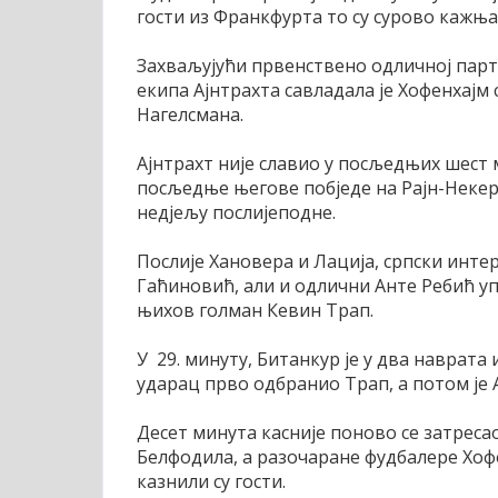
гости из Франкфурта то су сурово кажња
Захваљујући првенствено одличној парти
екипа Ајнтрахта савладала је Хофенхајм 
Нагелсмана.
Ајнтрахт није славио у посљедњих шест 
посљедње његове побједе на Рајн-Некер 
недјељу послијеподне.
Послије Хановера и Лација, српски инте
Гаћиновић, али и одлични Анте Ребић уп
њихов голман Кевин Трап.
У 29. минуту, Битанкур је у два наврата
ударац прво одбранио Трап, а потом је А
Десет минута касније поново се затресао
Белфодила, а разочаране фудбалере Хофе
казнили су гости.