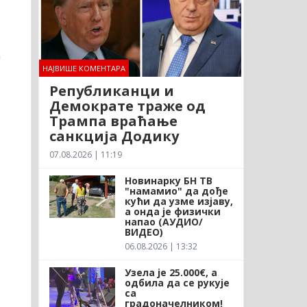
а
НАЈВИШЕ КОМЕНТАРА
Републиканци и
Демократе траже од
Трампа враћање
санкција Додику
07.08.2026 | 11:19
Новинарку БН ТВ
"намамио" да дође
кући да узме изјаву,
а онда је физички
напао (АУДИО/
ВИДЕО)
06.08.2026 | 13:32
Узела је 25.000€, а
одбила да се рукује
са
градоначелником!