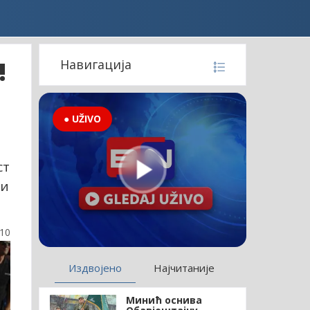
!
Навигација
● UŽIVO
и
ст
ји
:10
Издвојено
Најчитаније
Минић оснива