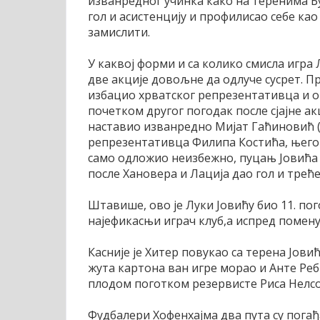
изванредног учинка како на теренима Бун
гол и асистенцију и профилисао себе као
замислити.
У каквој форми и са колико смисла игра 
две акције довољне да одлуче сусрет. Пр
избацио хрватског репрезентативца и о
почетком другог погодак после сјајне ак
наставио изванредно Мијат Гаћиновић (ч
репрезентативца Филипа Костића, његов
само одложио неизбежно, пуцањ Јовића са 
после Хановера и Лација дао гол и треће
Штавише, ово је Луки Јовићу био 11. пого
најефикасњи играч клуб,а испред помену
Касније је Хитер повукао са терена Јовића
жута картона ван игре морао и Анте Реби
плодом поготком резервисте Риса Нелсо
Фудбалери Хофенхајма два пута су погађ