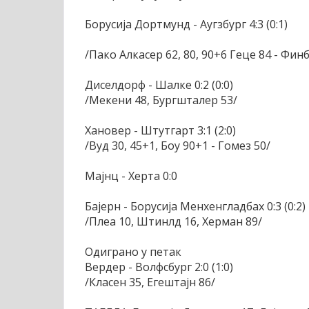
Борусија Дортмунд - Аугзбург 4:3 (0:1)
/Пако Алкасер 62, 80, 90+6 Геце 84 - Фин
Диселдорф - Шалке 0:2 (0:0)
/Мекени 48, Бургшталер 53/
Хановер - Штутгарт 3:1 (2:0)
/Вуд 30, 45+1, Боу 90+1 - Гомез 50/
Мајнц - Херта 0:0
Бајерн - Борусија Менхенгладбах 0:3 (0:2)
/Плеа 10, Штинлд 16, Херман 89/
Одиграно у петак
Вердер - Волфсбург 2:0 (1:0)
/Класен 35, Егештајн 86/