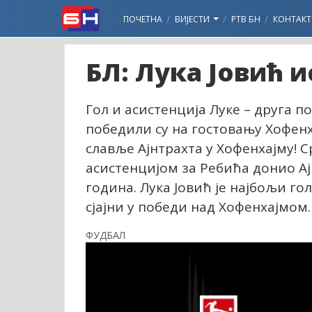
ПОЧЕТНА
ВИЈЕСТИ
РТВ БН
КОНТАКТ
БЛ: Лука Јовић и
Гол и асистенција Луке – друга п
победили су на гостовању Хофенха
славље Ајнтрахта у Хофенхајму! 
асистенцијом за Ребића донио Ај
година. Лука Јовић је најбољи гол
сјајни у победи над Хофенхајмом.
ФУДБАЛ