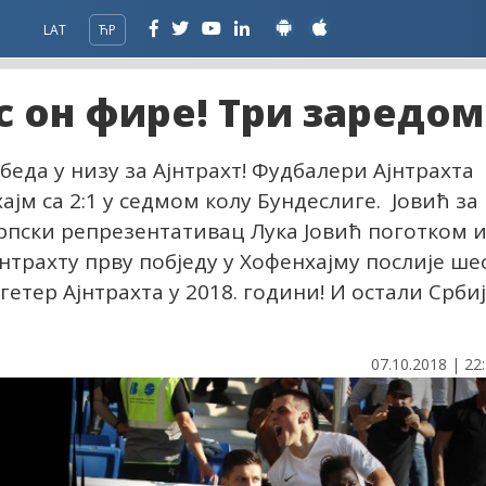
LAT
ЋР
с он фире! Три заредом
обеда у низу за Ајнтрахт! Фудбалери Ајнтрахта
јм са 2:1 у седмом колу Бундеслиге. Јовић за
Српски репрезентативац Лука Јовић поготком 
нтрахту прву побједу у Хофенхајму послије ше
гетер Ајнтрахта у 2018. години! И остали Срби
07.10.2018 | 22