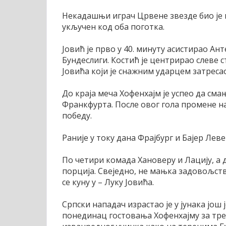
Некадашњи играч Црвене звезде био је м
укључен код оба поготка.
Јовић је прво у 40. минуту асистирао Ант
Бундеслиги. Костић је центрирао слеве с
Јовића који је снажним ударцем затреса
До краја меча Хофенхајм је успео да сма
Франкфурта. После овог гола промене на
победу.
Раније у току дана Фрајбург и Бајер Лев
По четири комада Хановеру и Лацију, а
порција. Свеједно, не мањка задовољств
се куну у – Луку Јовића.
Српски нападач израстао је у јунака још
понединац гостовања Хофенхајму за трећ