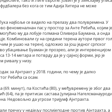
деслиге, тако и Лиге Европе. Јовић је у Зинсхајму упис
 фудбалера без кога се тим Адија Хитера не може
Лука најбоље се видело на прелазу два полувремена. У
во феноменалнан пас у простор за Анте Ребића, којим ј
могућио му да лобује голмана Оливера Баумана, а онда
цје. Комбиновали су на средини терена аутори првог гол
им је ушао на терен), одложио за још једног српског
о убацивање Буаман је прозрео, али је интервенцијом
13-14 метара и потврду да је у сјајној форми, јер је
м ривалу у низу.
дак за Ајнтрахт у 2018. години, по чему је далко
тог Ребића са осам.
 (69. минут), па Костића (80), у међувремену је због два
ћ (64), па је притисак састава Јулијана Нагелсманаурод
на. Недовољно да угрози тријумф Ајнтрахта.
али пречку у недјељу послијеподне против Ајнтрахта, а