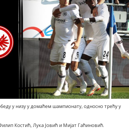
обеду у низу у домаћем шампионату, односно трећу у
 Филип Костић, Лука Јовић и Мијат Гаћиновић.