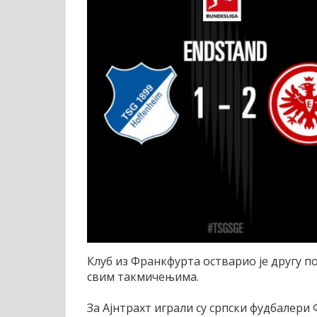
Клуб из Франкфурта остварио је другу п
свим такмичењима.
За Ајнтрахт играли су српски фудбалери