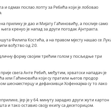
та и одмах послао лопту за Ребића који је лобовао
.
на прилику је дао и Мијату Гаћиновићу, а послије само
 њега кренуо је напад за други погодак Ајнтрахта.
ршута Филипа Костића, а на правом мјесту нашао се Лук
ипи вођство од 2:0.
дличну форму својим трећим голом у посљедње три
 прије свега Анте Ребић, међутим, хрватски нападач је
ића или Гаћиновића који су пратили његов продор
ком шеснаестерцу и дефанзивци Хофенхајма су то лако
прилике, јер је у 64. минуту зарадио други жути картон
та и тако оставио своју екипу са десеторицом.