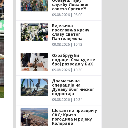
Обавјештајну
службу Ловачког
савеза Српске?!
09.08.2026 | 08:00
Бијељина
прославља крсну
славу Светог
Пантелејмона
09.08.2026 | 10:13
Охрабрујући
подаци: Смањује се
број развода у БиХ
09.08.2026 | 10:20
Драматична
операција на
Дунаву због ниског
водостаја
09.08.2026 | 10:24
Шокантни призори у
САД: Криза
погодила и ријеку
Колорадо