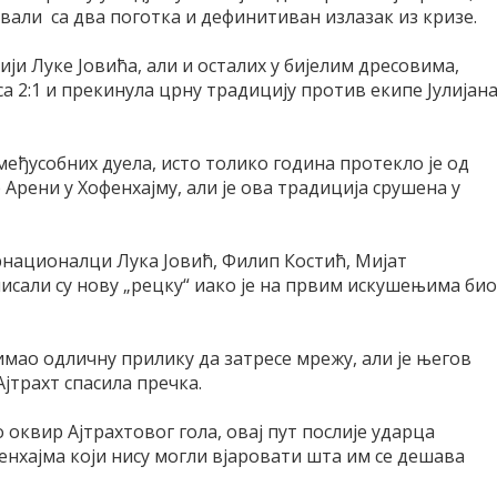
вали са два поготка и дефинитиван излазак из кризе.
ји Луке Јовића, али и осталих у бијелим дресовима,
са 2:1 и прекинула црну традицију против екипе Јулијан
међусобних дуела, исто толико година протекло је од
Арени у Хофенхајму, али је ова традиција срушена у
рнационалци Лука Јовић, Филип Костић, Мијат
исали су нову „рецку“ иако је на првим искушењима био
 имао одличну прилику да затресе мрежу, али је његов
јтрахт спасила пречка.
 оквир Ајтрахтовог гола, овај пут послије ударца
нхајма који нису могли вјаровати шта им се дешава