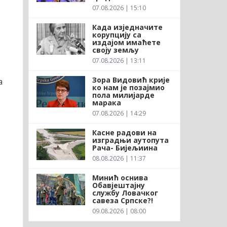
07.08.2026 | 15:10
Када изједначите
корупцију са
издајом имаћете
своју земљу
07.08.2026 | 13:11
Зора Видовић крије
а
ко нам је позајмио
пола милијарде
марака
07.08.2026 | 14:29
Касне радови на
изградњи аутопута
Рача- Бијељиина
08.08.2026 | 11:37
Минић оснива
Обавјештајну
службу Ловачког
савеза Српске?!
09.08.2026 | 08:00