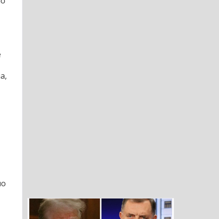
ао
е
а,
ио