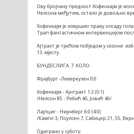
Ову бројчану предност Хофенхајм је иск
Нелсона међутим, остало је довољно в
Хофенхајм је извршио праву опсаду гола А
Трап фантастичном интервенцијом посл
Ајтрахт је трећом побједом у сезони изб
13. мјесту.
БУНДЕСЛИГА. 7. КОЛО
Фрајбург -Леверкузен 0:0
Хофенхајм - Ајнтрахт 1:2 (0:1)
/Нелсон 85 - Ребић 40, Јовић 46/
Лајпциг - Нирнберг 6:0 (4:0)
/Кампл 3, Поулсен 7, Сабицер 21, 55, Верн
Одиграно у суботу: