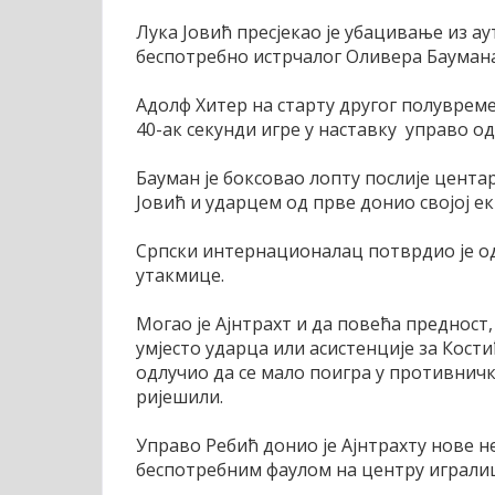
Лука Јовић пресјекао је убацивање из ау
беспотребно истрчалог Оливера Баумана
Адолф Хитер на старту другог полувреме
40-ак секунди игре у наставку управо од
Бауман је боксовао лопту послије цента
Јовић и ударцем од прве донио својој ек
Српски интернационалац потврдио је о
утакмице.
Могао је Ајнтрахт и да повећа предност,
умјесто ударца или асистенције за Кост
одлучио да се мало поигра у противнич
ријешили.
Управо Ребић донио је Ајнтрахту нове не
беспотребним фаулом на центру игралиш