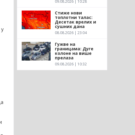
09.08.2026 | 10:28
Стиже нови
топлотни талас:
Десетак врелих и
сушних дана
 у
08.08.2026 | 23:04
Гужве на
границама: Дуге
колоне на више
прелаза
09.08.2026 | 10:32
да
и