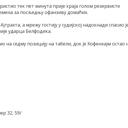
ористио тек пет минута прије краја голом резервисте
ремена за посљедњу офанзиву домаћих.
јтрахта, а мрежу гостију у судијској надокнади спасио ј
ије ударца Белфодика.
ио на седму позицију на табели, док је Хофенхајм остао 
ер 32, 59/