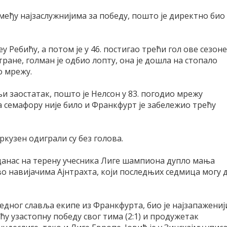
еђу најзаслужнијима за победу, пошто је директно био
еу Ребићу, а потом је у 46. постигао трећи гол ове сезоне
тране, голман је одбио лопту, она је дошла на стопало
о мрежу.
њи заостатак, пошто је Нелсон у 83. погодио мрежу
 семафору није било и Франкфурт је забележио трећу
еркузен одиграли су без голова.
 данас на терену учесника Лиге шампиона дупло мања
о навијачима Ајнтрахта, који последњих седмица могу 
 једног славља екипе из Франкфурта, био је најзапажениј
у узастопну победу свог тима (2:1) и продужетак