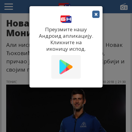
×
Новак: Имали смо
Преузмите нашу
Монику и Бобу...
Андроид апликацију.
Кликните на
Али нисмо били тениска земља. . . Новак
иконицу испод.
Ђоковић, најбољи српски тенисер,
причао је о тешком одрастању у Србији и
својим почецима.
ТЕНИС
07.10.2018 | 21:30