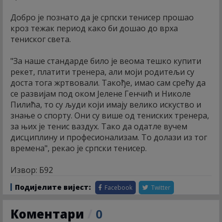
Добро је познато да је српски тенисер прошао
кроз тежак период како би дошао до врха
тениског света.
"За наше стандарде било је веома тешко купити
рекет, платити тренера, али моји родитељи су
доста тога жртвовали. Такође, имао сам срећу да
се развијам под оком Јелене Генчић и Николе
Пилића, то су људи који имају велико искуство и
знање о спорту. Они су више од тениских тренера,
за њих је тенис ваздух. Тако да одатле вучем
дисциплину и професионализам. То долази из тог
времена", рекао је српски тенисер.
Извор: Б92
Подијелите вијест:
Facebook
Twitter
Коментари
/
0