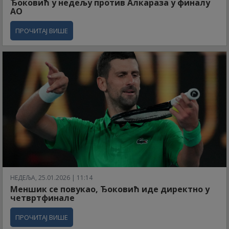
Ђоковић у недељу против Алкараза у финалу
АО
ПРОЧИТАЈ ВИШЕ
НЕДЕЉА, 25.01.2026 | 11:14
Меншик се повукао, Ђоковић иде директно у
четвртфинале
ПРОЧИТАЈ ВИШЕ