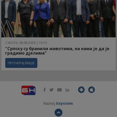
СУБОТА, 08.08.2026 | 16:15
"Српску су бранили животима, на нама је да је
градимо дјелима"
ПРОЧИТАЈ ВИШЕ
Razvoj
itsystem
.