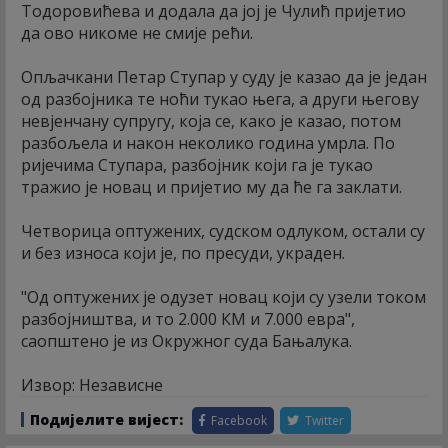
Тодоровићева и додала да јој је Чулић пријетио
да ово никоме не смије рећи.
Опљачкани Петар Ступар у суду је казао да је један
од разбојника те ноћи тукао њега, а други његову
невјенчану супругу, која се, како је казао, потом
разбољела и након неколико година умрла. По
ријечима Ступара, разбојник који га је тукао
тражио је новац и пријетио му да ће га заклати.
Четворица оптужених, судском одлуком, остали су
и без износа који је, по пресуди, украден.
"Од оптужених је одузет новац који су узели током
разбојништва, и то 2.000 КМ и 7.000 евра",
саопштено је из Окружног суда Бањалука.
Извор: Независне
Подијелите вијест:
Facebook
Twitter