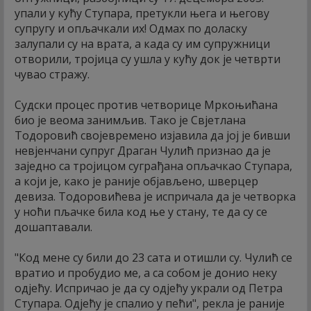
упали у кућу Ступара, претукли њега и његову
супругу и опљачкали их! Одмах по доласку
залупали су на врата, а када су им супружници
отворили, тројица су ушла у кућу док је четврти
чувао стражу.
Судски процес против четворице Мркоњићана
био је веома занимљив. Тако је Свјетлана
Тодоровић својевремено изјавила да јој је бивши
невјенчани супруг Драган Чулић признао да је
заједно са тројицом суграђана опљачкао Ступара,
а који је, како је раније објављено, шверцер
девиза. Тодоровићева је испричала да је четворка
у ноћи пљачке била код ње у стану, те да су се
дошаптавали.
"Код мене су били до 23 сата и отишли су. Чулић се
вратио и пробудио ме, а са собом је донио неку
одјећу. Испричао је да су одјећу украли од Петра
Ступара. Одјећу је спалио у пећи", рекла је раније