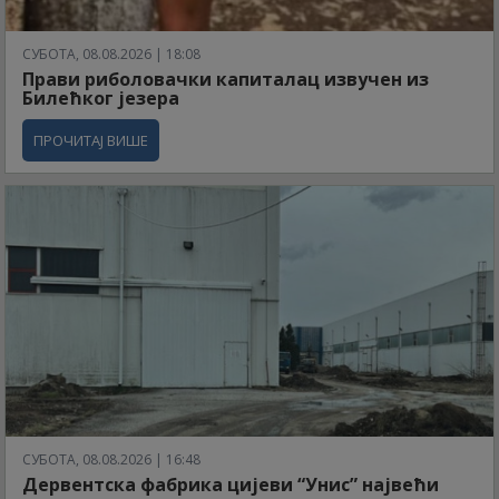
СУБОТА, 08.08.2026 | 18:08
Прави риболовачки капиталац извучен из
Билећког језера
ПРОЧИТАЈ ВИШЕ
СУБОТА, 08.08.2026 | 16:48
Дервентска фабрика цијеви “Унис” највећи