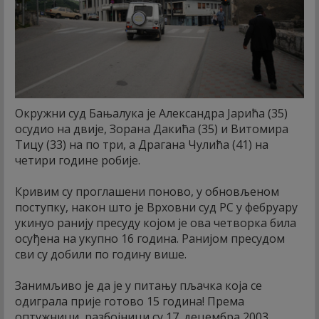
Окружни суд Бањалука је Александра Јарића (35)
осудио на двије, Зорана Дакића (35) и Витомира
Тицу (33) на по три, а Драгана Чулића (41) на
четири године робије.
Кривим су проглашени поново, у обновљеном
поступку, након што је Врховни суд РС у фебруару
укинуо ранију пресуду којом је ова четворка била
осуђена на укупно 16 година. Ранијом пресудом
сви су добили по годину више.
Занимљиво је да је у питању пљачка која се
одиграла прије готово 15 година! Према
оптужници, разбојници су 17. децембра 2003.