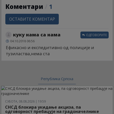
Коментари
/
1
ОСТАВИТЕ КОМЕНТАР
куку нама са нама
ОДГОВОРИТЕ
04.10.2018 06:56
Ефикасно и експедитивно од полиције и
тузиластва,нема ста
Република Српска
СУБОТА, 08.08.2026 | 19:59
СНСД блокира укидање акциза, па
одговорност пребацује на градоначелнике