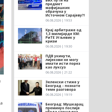
БиХ ћути на
предмет
мафијашких
обрачуна у
Источном Сарајеву?!
06.08.2026 | 19:53
Крај арбитраже од
1,3 милијарде КМ:
РиТЕ Угљевик у
кризи
06.08.2026 | 19:30
ПДВ укинути,
лијекови не могу
имати исти порез
као луксуз
06.08.2026 | 21:22
и
Зеленски стиже у
Београд - познате
теме разговора
06.08.2026 | 19:19
да
Београд: Мушкарац
преминуо послије
убода стршљена