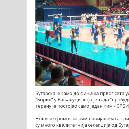
Бугарска је само до финиша првог сета у
"Борик" у Бањалуци, која је тада "пробу
терену је постојао само један тим - СРБИ
Ношене громогласним навијањем са триб
су много квалитетнија селекција од Буга