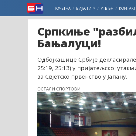
ПОЧЕТНА
ВИЈЕСТИ
РТВ БН
КОНТАКТ
Српкиње "разбил
Бањалуци!
Одбојкашице Србије декласирале с
25:19, 25:13) у пријатељској ута
за Свјетско првенство у Јапану.
ОСТАЛИ СПОРТОВИ