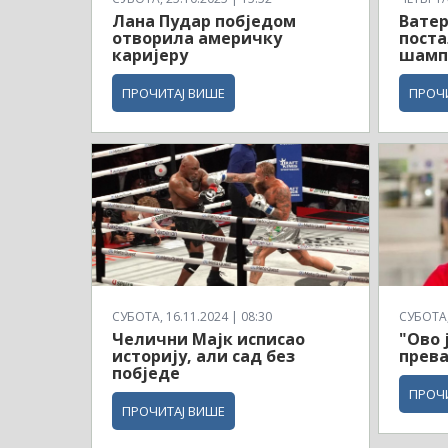
Лана Пудар побједом
Вате
отворила америчку
поста
каријеру
шамп
ПРОЧИТАЈ ВИШЕ
ПРОЧ
СУБОТА, 16.11.2024 | 08:30
СУБОТА, 
Челични Мајк исписао
"Ово 
историју, али сад без
прева
побједе
ПРОЧ
ПРОЧИТАЈ ВИШЕ