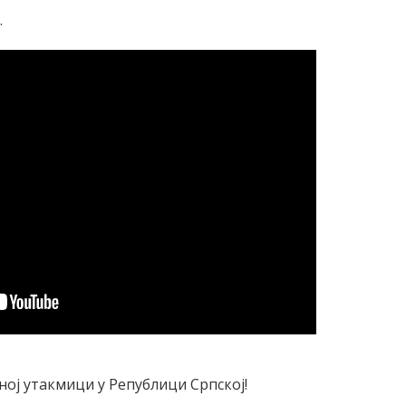
.
дној утакмици у Републици Српској!