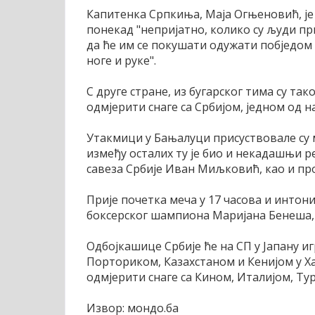
Капитенка Српкиња, Маја Огњеновић, је 
понекад "непријатно, колико су људи п
да ће им се покушати одужати побједом 
ноге и руке".
С друге стране, из бугарског тима су т
одмјерити снаге са Србијом, једном од н
Утакмици у Бањалуци присуствовале су м
између осталих ту је био и некадашњи 
савеза Србије Иван Миљковић, као и п
Прије почетка меча у 17 часова и интон
боксерског шампиона Маријана Бенеша, к
Одбојкашице Србије ће на СП у Јапану и
Порториком, Казахстаном и Кенијом у Ха
одмјерити снаге са Кином, Италијом, Ту
Извор: мондо.ба