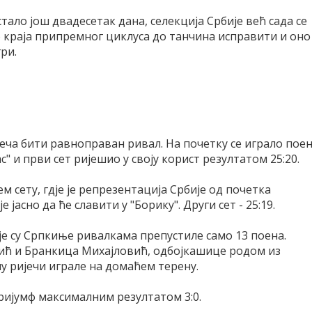
стало још двадесетак дана, селекција Србије већ сада се
о краја припремног циклуса до танчина исправити и оно
ри.
меча бити равноправан ривал. На почетку се играло пое
ас" и први сет ријешио у своју корист резултатом 25:20.
м сету, гдје је репрезентација Србије од почетка
јасно да ће славити у "Борику". Други сет - 25:19.
дје су Српкиње ривалкама препустиле само 13 поена.
ић и Бранкица Михајловић, одбојкашице родом из
лу ријечи играле на домаћем терену.
 тријумф максималним резултатом 3:0.