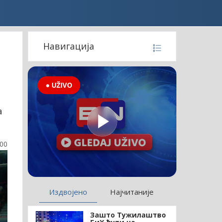
Навигација
● UŽIVO
а
:00
Издвојено
Најчитаније
Зашто Тужилаштво