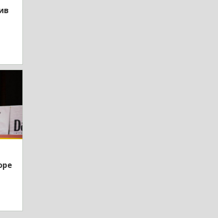
ив
оре