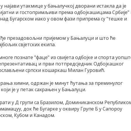
у најави утакмице у бањалучкој дворани истакла да је
ријатни и гостопримљиви према одбојкашицама Србије" 
над Бугарском иако у овом фази припрема су "тешке и
акође презадовољни пријемом у Бањалуци и што ће
ајбољих свјетских екипа.
ноге познате "фаце" из свијета одбојке и спорта уопшт
репрезентативац и први потпредсједник Одбојкашког
рослављени српски кошаркаш Милан Гуровић.
ирања химни, одржан је минут ћутања за преминулог
оји је у петак сахрањен у Бањалуци.
грати у Д групи са Бразилом, Доминиканском Републико
мамацуу, док ће Бугарке у оквиру Групе Б у Сапороу
рском, Кубом и Канадом.