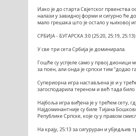
Иако је до старта Свјетског првенства о
налази у завидној форми и сигурно ће д
мало грешака што је остало у њиховој иг
СРБИЈА - БУГАРСКА 3:0 (25:20, 25:19, 25:13)
У све три сета Србија је доминирала.
Гошће су успјеле само у првој дионици 
за поен, али онда је српски тим "додао г
Супериорна игра настављена је и у треће
загосподарила тереном и већ тада било је 
Најбоља игра виђена је у трећем сету, г
Најдоминантније су биле Тијана Бошков
Републике Српске, које су у правом смис
На крају, 25:13 за сигуруран и убједљив