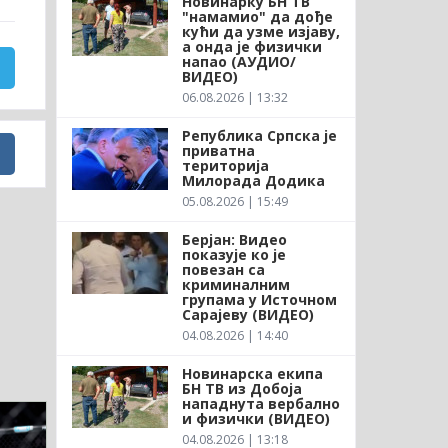
Новинарку БН ТВ
"намамио" да дође
кући да узме изјаву,
а онда је физички
напао (АУДИО/
ВИДЕО)
06.08.2026 | 13:32
Република Српска је
приватна
територија
Милорада Додика
05.08.2026 | 15:49
Берјан: Видео
показује ко је
повезан са
криминалним
групама у Источном
Сарајеву (ВИДЕО)
04.08.2026 | 14:40
Новинарска екипа
БН ТВ из Добоја
нападнута вербално
и физички (ВИДЕО)
04.08.2026 | 13:18