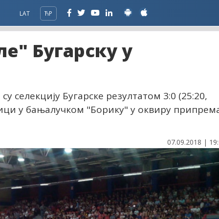
LAT
ЋР
е" Бугарску у
у селекцију Бугарске резултатом 3:0 (25:20,
кмици у бањалучком "Борику" у оквиру припрем
07.09.2018 | 19