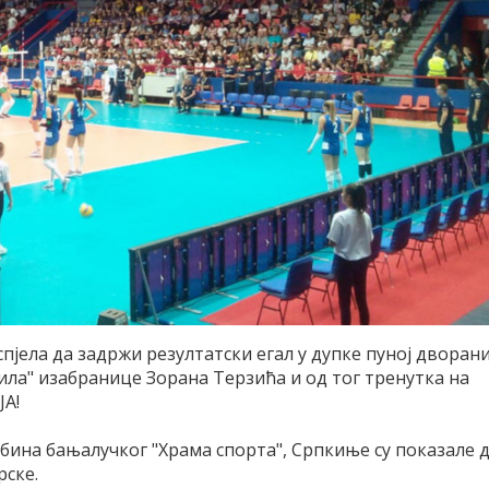
спјела да задржи резултатски егал у дупке пуној дворан
дила" изабранице Зорана Терзића и од тог тренутка на
ЈА!
ина бањалучког "Храма спорта", Српкиње су показале 
рске.