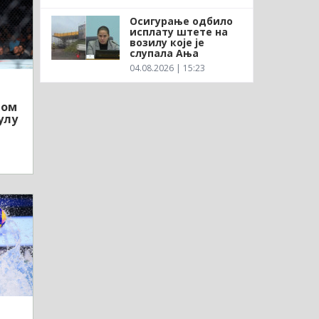
Осигурање одбило
исплату штете на
возилу које је
слупала Ања
04.08.2026 | 15:23
лом
улу