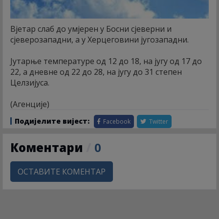
Вјетар слаб до умјерен у Босни сјеверни и
сјеверозападни, а у Херцеговини југозападни.
Јутарње температуре од 12 до 18, на југу од 17 до
22, а дневне од 22 до 28, на југу до 31 степен
Целзијуса.
(Агенције)
Подијелите вијест:
Facebook
Twitter
Коментари
/
0
ОСТАВИТЕ КОМЕНТАР