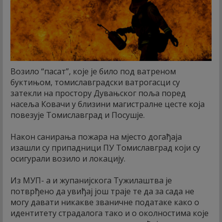
Возило “пасат”, које је било под ватреном
буктињом, томиславградски ватрогасци су
затекли на простору Дувањског поља поред
насеља Ковачи у близини магистралне цесте која
повезује Томиславград и Посушје.
Након санирања пожара на мјесто догађаја
изашли су припадници ПУ Томиславград који су
осигурали возило и локацију.
Из МУП- а и жупанијскога Тужилаштва је
потврђено да увиђај још траје те да за сада не
могу давати никакве званичне податаке како о
идентитету страдалога тако и о околностима које