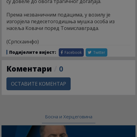
су довеле до овога трагичног догађаја.
Према незваничним подацима, у возилу је
изгорјела педесетогодишња мушка особа из
насеља Ковачи поред Томиславграда.
(Српскаинфо)
Подијелите вијест:
Facebook
Twitter
Коментари
/
0
ОСТАВИТЕ КОМЕНТАР
Босна и Херцеговина