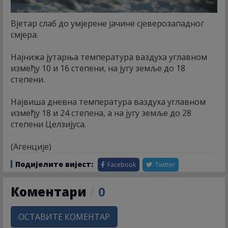
Вјетар слаб до умјерене јачине сјеверозападног
смјера.
Најнижа јутарња температура ваздуха углавном
између 10 и 16 степени, на југу земље до 18
степени.
Највиша дневна температура ваздуха углавном
између 18 и 24 степена, а на југу земље до 28
степени Целзијуса.
(Агенције)
Подијелите вијест:
Facebook
Twitter
Коментари
/
0
ОСТАВИТЕ КОМЕНТАР