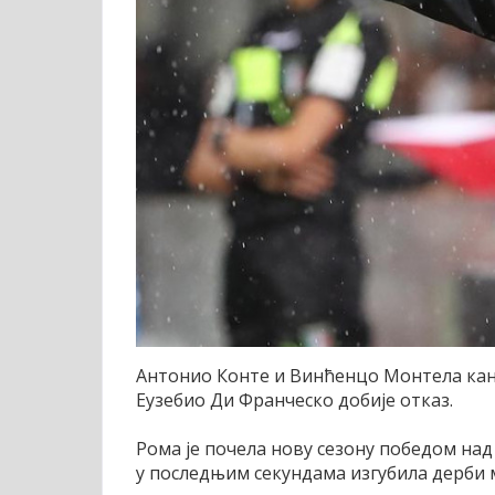
Антонио Конте и Винћенцо Монтела канд
Еузебио Ди Франческо добије отказ.
Рома је почела нову сезону победом над 
у последњим секундама изгубила дерби м