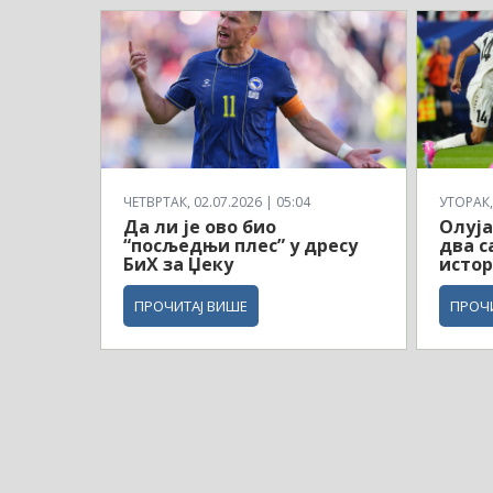
ЧЕТВРТАК, 02.07.2026 | 05:04
УТОРАК, 
Да ли је ово био
Олуја
“посљедњи плес” у дресу
два с
БиХ за Џеку
истор
ПРОЧИТАЈ ВИШЕ
ПРОЧ