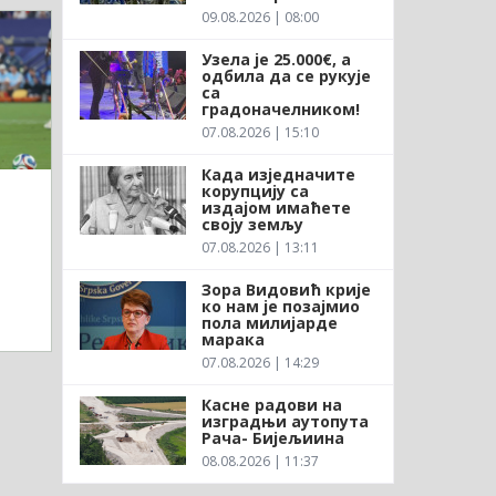
09.08.2026 | 08:00
Узела је 25.000€, а
одбила да се рукује
са
градоначелником!
07.08.2026 | 15:10
Када изједначите
корупцију са
издајом имаћете
своју земљу
07.08.2026 | 13:11
Зора Видовић крије
ко нам је позајмио
пола милијарде
марака
07.08.2026 | 14:29
Касне радови на
изградњи аутопута
Рача- Бијељиина
08.08.2026 | 11:37