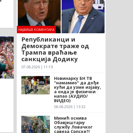
НАЈВИШЕ КОМЕНТАРА
Републиканци и
Демократе траже од
Трампа враћање
санкција Додику
07.08.2026 | 11:19
Новинарку БН ТВ
"намамио" да дође
кући да узме изјаву,
а онда је физички
напао (АУДИО/
ВИДЕО)
06.08.2026 | 13:32
Минић оснива
Обавјештајну
службу Ловачког
савеза Српске?!