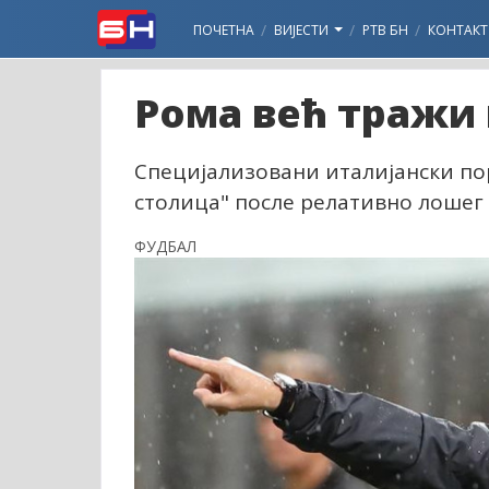
ПОЧЕТНА
ВИЈЕСТИ
РТВ БН
КОНТАКТ
Рома већ тражи 
Специјализовани италијански пор
столица" после релативно лошег с
ФУДБАЛ