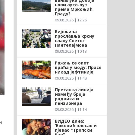
Бањалука добија
нови ауто-пут
према Мркоњић
Граду?
09.08.2026 | 12:26
Бијељина
прославља крсну
славу Светог
Пантелејмона
09.08.2026 | 10:13
Ражањ се опет
враћа у моду: Прасе
никад јефтиније
09.08.2026 | 11:48
Претанка линија
између броја
радника и
пензионера
09.08.2026 | 11:14
ВИДЕО дана:
и
Ђоковић плесао и
пјевао "Тропски
бар"