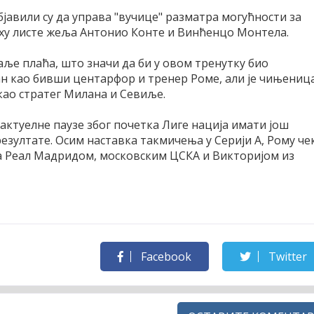
јавили су да управа "вучице" разматра могућности за
рху листе жеља Антонио Конте и Винћенцо Монтела.
даље плаћа, што значи да би у овом тренутку био
ан као бивши центарфор и тренер Роме, али је чињениц
као стратег Милана и Севиље.
 актуелне паузе због почетка Лиге нација имати још
резултате. Осим наставка такмичења у Серији А, Рому че
 са Реал Мадридом, московским ЦСКА и Викторијом из
Facebook
Twitter