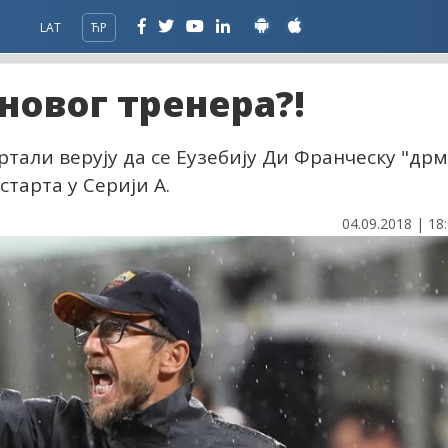
LAT
ЋР
новог тренера?!
тали верују да се Еузебију Ди Франческу "др
тарта у Серији А.
04.09.2018 | 18