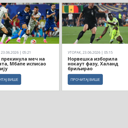
23.06.2026 | 05:21
УТОРАК, 23.06.2026 | 05:15
 прекинула меч на
Норвешка изборила
ата, Мбапе исписао
нокаут фазу, Халанд
ију
бриљирао
ИТАЈ ВИШЕ
ПРОЧИТАЈ ВИШЕ