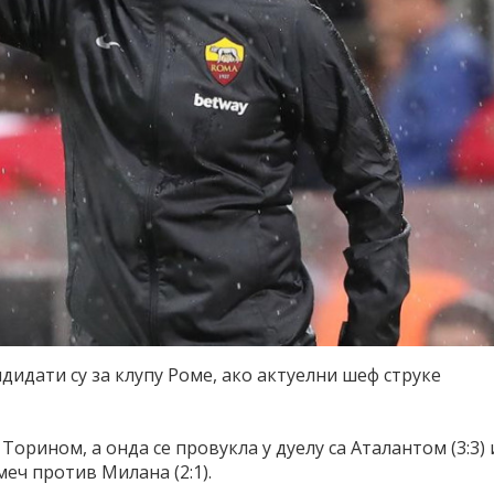
идати су за клупу Роме, ако актуелни шеф струке
Торином, а онда се провукла у дуелу са Аталантом (3:3) 
еч против Милана (2:1).