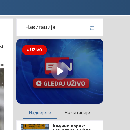
Навигација
ма
● UŽIVO
:00
Издвојено
Најчитаније
Кључни корак: