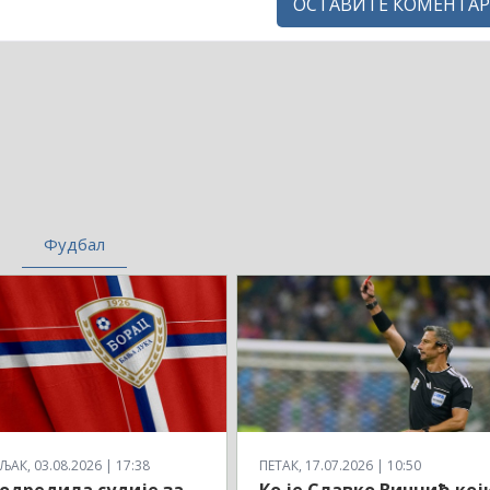
ОСТАВИТЕ КОМЕНТАР
Фудбал
АК, 03.08.2026 | 17:38
ПЕТАК, 17.07.2026 | 10:50
одредила судије за
Ко је Славко Винчић кој