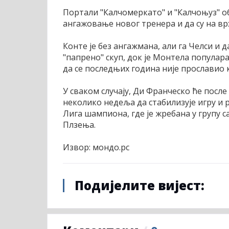
Портали "Калчомеркато" и "Калчоњуз" об
ангажовање новог тренера и да су на в
Конте је без ангажмана, али га Челси и 
"папрено" скуп, док је Монтела популар
да се последњих година није прославио 
У сваком случају, Ди Франческо ће после
неколико недеља да стабилизује игру и 
Лига шампиона, где је жребана у групу
Плзења.
Извор: мондо.рс
Подијелите вијест: