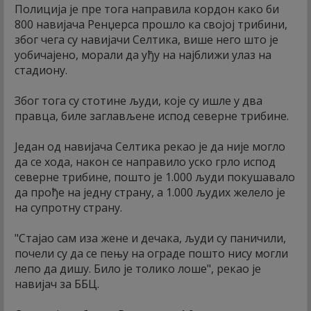
Полиција је пре тога направила кордон како би
800 навијача Ренџерса прошло ка својој трибини,
због чега су навијачи Селтика, више него што је
уобичајено, морали да уђу на најближи улаз на
стадиону.
Због тога су стотине људи, које су ишле у два
правца, биле заглављене испод северне трибине.
Један од навијача Селтика рекао је да није могло
да се хода, након се направило уско грло испод
северне трибине, пошто је 1.000 људи покушавало
да прође на једну страну, а 1.000 људих желело је
на супротну страну.
"Стајао сам иза жене и дечака, људи су паничили,
почели су да се пењу на ограде пошто нису могли
лепо да дишу. Било је толико лоше", рекао је
навијач за ББЦ.