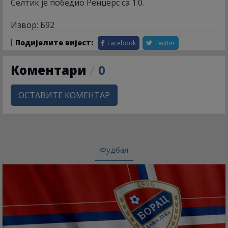
Селтик је победио Ренџерс са 1:0.
Извор: Б92
Подијелите вијест:
Facebook
Twitter
Коментари
/
0
ОСТАВИТЕ КОМЕНТАР
Фудбал