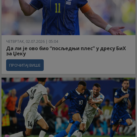
ЧЕТВРТАК, 02.07.2026 | 05:04
Да ли је ово био “посљедњи плес” у дресу БиХ
за Џеку
ПРОЧИТАЈ ВИШЕ