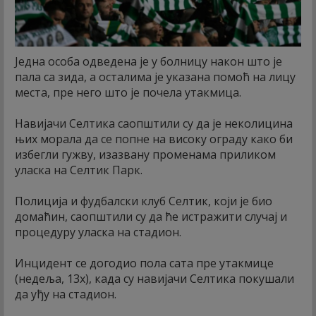
Једна особа одведена је у болницу након што је
пала са зида, а осталима је указана помоћ на лицу
места, пре него што је почела утакмица.
Навијачи Селтика саопштили су да је неколицина
њих морала да се попне на високу ограду како би
избегли гужву, изазвану променама приликом
уласка на Селтик Парк.
Полиција и фудбалски клуб Селтик, који је био
домаћин, саопштили су да ће истражити случај и
процедуру уласка на стадион.
Инцидент се догодио пола сата пре утакмице
(недеља, 13х), када су навијачи Селтика покушали
да уђу на стадион.