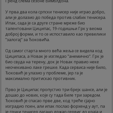
Гренд слема сезоне Вимблдона.
У прва два кола српски тенисер није играо добро,
али је долазио до победа против слабих тенисера.
Ипак, сада је са друге стране мреже био
талентовани Циципас, 19-годишњи Грк у веома
доброј форми, и то се испоставило као превелики
"залогај" за Ђоковића.
Од самог старта много већа жеља се видела код
Циципаса, а Новак је изгледао "анемично". Грк је
био свуда на терену, док је Новак правио неке
неочекивано лаке грешке. Када сервиса није било,
Ђоковић је улазио у проблеме, јер га је
максимално притискао противник.
Прво је Циципас пропустио три брејк шансе, али је
дошао до нових, које су тада биле три заредом.
Ђоковић је спасао прве две, код треће сјајно
изградио поен, али ипак послао форхенд у аут, па
је грчки тенисер лагано држао сервис до краја и