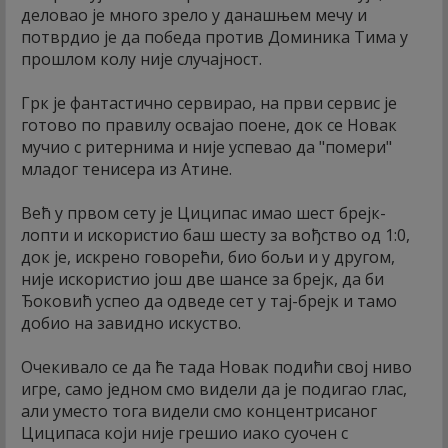
деловао је много зрело у данашњем мечу и
потврдио је да победа против Доминика Тима у
прошлом колу није случајност.
Грк је фантастично сервирао, на први сервис је
готово по правилу освајао поене, док се Новак
мучио с ритернима и није успевао да "помери"
младог тенисера из Атине.
Већ у првом сету је Циципас имао шест брејк-
лопти и искористио баш шесту за вођство од 1:0,
док је, искрено говорећи, био бољи и у другом,
није искористио још две шансе за брејк, да би
Ђоковић успео да одведе сет у тај-брејк и тамо
добио на завидно искуство.
Очекивало се да ће тада Новак подићи свој ниво
игре, само једном смо видели да је подигао глас,
али уместо тога видели смо концентрисаног
Циципаса који није грешио иако суочен с