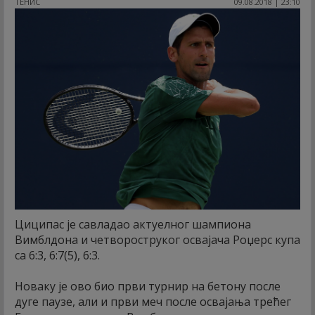
ТЕНИС
09.08.2018 | 23:10
Циципас је савладао актуелног шампиона
Вимблдона и четвороструког освајача Роџерс купа
са 6:3, 6:7(5), 6:3.
Новаку је ово био први турнир на бетону после
дуге паузе, али и први меч после освајања трећег