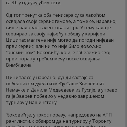
са 3:0 у одлучујућем сету.
Од тог тренутка оба тенисера су са лакоћом
освајала своје сервис гемове, а томе се, наравно,
више радовао талентовани Грк. У гему када је
сервирао за своју највећу победу у каријери
Циципас малтене није могао да погоди ниједан
први сервис, али ни то није било довољно
"анемичном" Ђоковићу, који је забележио свој
први пораз у трећем мечу после освајања
Вимблдона.
Циципас се у наредној рунди састаје са
победником дуела између Саше Зверева из
Немачке и Данила Медведева из Русије, а управо
га је Зверев победио у недавно завршеном
турниру у Вашингтону.
Ђоковић је, упркос поразу, напредовао на АТП
ранг листи, с обзиром да на турниру у Торонту