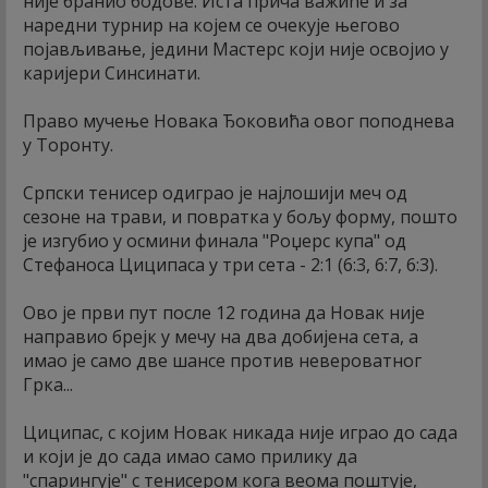
није бранио бодове. Иста прича важиће и за
наредни турнир на којем се очекује његово
појављивање, једини Мастерс који није освојио у
каријери Синсинати.
Право мучење Новака Ђоковића овог поподнева
у Торонту.
Српски тенисер одиграо је најлошији меч од
сезоне на трави, и повратка у бољу форму, пошто
је изгубио у осмини финала "Роџерс купа" од
Стефаноса Циципаса у три сета - 2:1 (6:3, 6:7, 6:3).
Ово је први пут после 12 година да Новак није
направио брејк у мечу на два добијена сета, а
имао је само две шансе против невероватног
Грка...
Циципас, с којим Новак никада није играо до сада
и који је до сада имао само прилику да
"спарингује" с тенисером кога веома поштује,