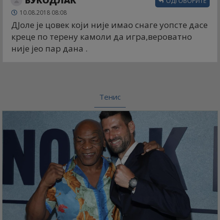
ОДГОВОРИТЕ
10.08.2018 08:08
ДЈоле је цовек који није имао снаге уопсте дасе
креце по терену камоли да игра,вероватно
није јео пар дана .
Тенис