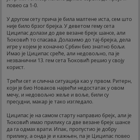
повео са 1-0.
У другом сету прича је била малтене иста, сем што
није било брзог брејка. У деветом гему сета
Циципас долази до две везане брејк шансе, али
Ђоковић то спасава. Долазимо до тај-брејка, дела
игре у којем је коначно Србин био знатно бољи.
Имао је Циципас среће, али недовољно, па је
незванични 13. гем сета Ђоковић решио у своју
корист.
Трећи сет и слична ситуација као у првом. Ритерн,
који је био Новаков највећи недостатак у овом
мечу, и недовољно жеље и воље, били су
пресудни, макар је тако изгледало.
Циципас је на самом старту направио брејк, али је
Ђоковић имао прилику са две везане брејк шансе
да га одмах врати. Ипак, пропустио је добру
прилику, а онда је и кажњен, па је Циципас повео