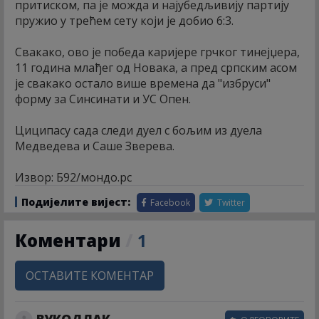
притиском, па је можда и најубедљивију партију
пружио у трећем сету који је добио 6:3.
Свакако, ово је победа каријере грчког тинејџера,
11 година млађег од Новака, а пред српским асом
је свакако остало више времена да "избруси"
форму за Синсинати и УС Опен.
Циципасу сада следи дуел с бољим из дуела
Медведева и Саше Зверева.
Извор: Б92/мондо.рс
Подијелите вијест:
Facebook
Twitter
Коментари
/
1
ОСТАВИТЕ КОМЕНТАР
ВУКОДЛАК